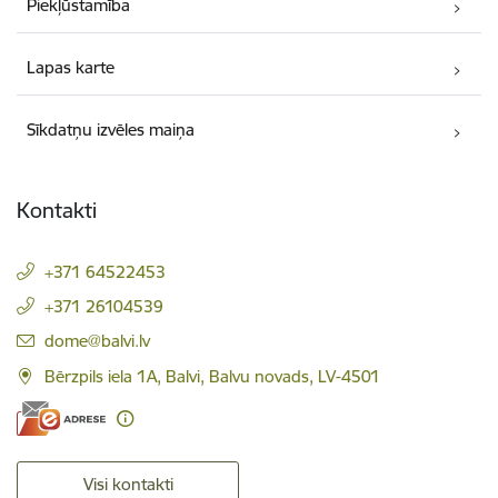
Piekļūstamība
Lapas karte
Sīkdatņu izvēles maiņa
Kontakti
+371 64522453
+371 26104539
E-pasts:
dome@balvi.lv
Bērzpils iela 1A, Balvi, Balvu novads, LV-4501
Visi kontakti