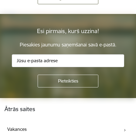
Esi pirmais, kurš uzzina!
Piesakies jaunumu saņemšanai savā e-pastā.
Kājene
Ātrās saites
Vakances