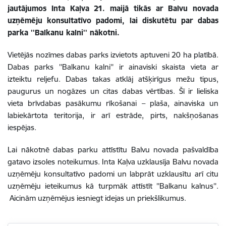
jautājumos Inta Kaļva 21. maijā tikās ar Balvu novada
uzņēmēju konsultatīvo padomi, lai diskutētu par dabas
parka ''Balkanu kalni'' nākotni.
Vietējās nozīmes dabas parks izvietots aptuveni 20 ha platībā.
Dabas parks ''Balkanu kalni'' ir ainaviski skaista vieta ar
izteiktu reljefu. Dabas takas atklāj atšķirīgus mežu tipus,
paugurus un nogāzes un citas dabas vērtības. Šī ir lieliska
vieta brīvdabas pasākumu rīkošanai – plaša, ainaviska un
labiekārtota teritorija, ir arī estrāde, pirts, nakšņošanas
iespējas.
Lai nākotnē dabas parku attīstītu Balvu novada pašvaldība
gatavo izsoles noteikumus. Inta Kaļva uzklausīja Balvu novada
uzņēmēju konsultatīvo padomi un labprāt uzklausītu arī citu
uzņēmēju ieteikumus kā turpmāk attīstīt ''Balkanu kalnus''.
Aicinām uzņēmējus iesniegt idejas un priekšlikumus.