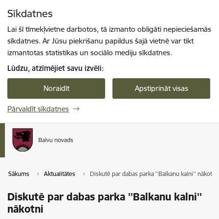
Pāriet uz lapas saturu
Sīkdatnes
Spied
lai meklētu
Enter
Lai šī tīmekļvietne darbotos, tā izmanto obligāti nepieciešamās
sīkdatnes. Ar Jūsu piekrišanu papildus šajā vietnē var tikt
izmantotas statistikas un sociālo mediju sīkdatnes.
Lūdzu, atzīmējiet savu izvēli:
Noraidīt
Apstiprināt visas
Pārvaldīt sīkdatnes
Sākums
Aktualitātes
Diskutē par dabas parka ''Balkanu kalni'' nākotni
Diskutē par dabas parka ''Balkanu kalni''
nākotni