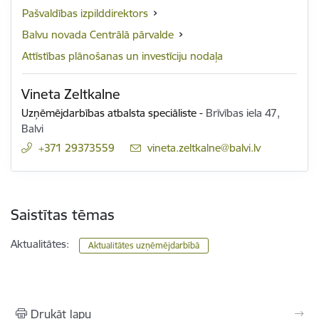
Pašvaldības izpilddirektors
Balvu novada Centrālā pārvalde
Attīstības plānošanas un investīciju nodaļa
Vineta Zeltkalne
Uzņēmējdarbības atbalsta speciāliste
-
Brīvības iela 47,
Balvi
+371 29373559
E-pasts:
vineta.zeltkalne@balvi.lv
Saistītas tēmas
Aktualitātes:
Aktualitātes uzņēmējdarbībā
Drukāt lapu