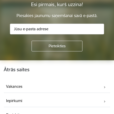
Esi pirmais, kurš uzzina!
Piesakies jaunumu saņemšanai savā e-pastā.
Kājene
Ātrās saites
Vakances
Iepirkumi