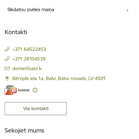
Sīkdatņu izvēles maiņa
Kontakti
+371 64522453
+371 26104539
E-pasts:
dome@balvi.lv
Bērzpils iela 1a, Balvi, Balvu novads, LV-4501
Visi kontakti
Sekojiet mums