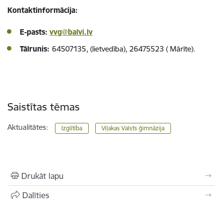
Kontaktinformācija:
E-pasts:
vvg@balvi.lv
Tālrunis:
64507135, (lietvedība), 26475523 ( Mārīte).
Saistītas tēmas
Aktualitātes:
Izglītība
Viļakas Valsts ģimnāzija
Drukāt lapu
Dalīties