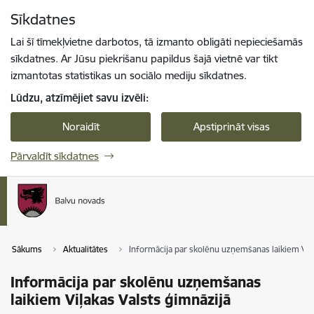
Pāriet uz lapas saturu
Sīkdatnes
Spied
lai meklētu
Enter
Lai šī tīmekļvietne darbotos, tā izmanto obligāti nepieciešamās
sīkdatnes. Ar Jūsu piekrišanu papildus šajā vietnē var tikt
izmantotas statistikas un sociālo mediju sīkdatnes.
Lūdzu, atzīmējiet savu izvēli:
Noraidīt
Apstiprināt visas
Pārvaldīt sīkdatnes
Sākums
Aktualitātes
Informācija par skolēnu uzņemšanas laikiem Viļa
Informācija par skolēnu uzņemšanas
laikiem Viļakas Valsts ģimnāzijā