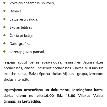
Vokālais ansamblis un koris;
Ritmika;
Latgaliešu valoda;
Skolas teātris;
Čaklie pirkstiņi;
Datorgrafika;
Lāzerapguves pamati.
Iespēja apgūt četras svešvalodas, iesaistīties Jaunsardzes
nodarbībās, elastīgi savienot nodarbības Viļakas Mūzikas un
mākslas skolā, Balvu Sporta skolas Viļakas grupā, izmantot
skolas internātu.
Izglītojamo uzņemšana un dokumentu iesniegšana katru
darba dienu no plkst.9.00 līdz 13.00 Viļakas Valsts
ģimnāzijas Lietvedībā.