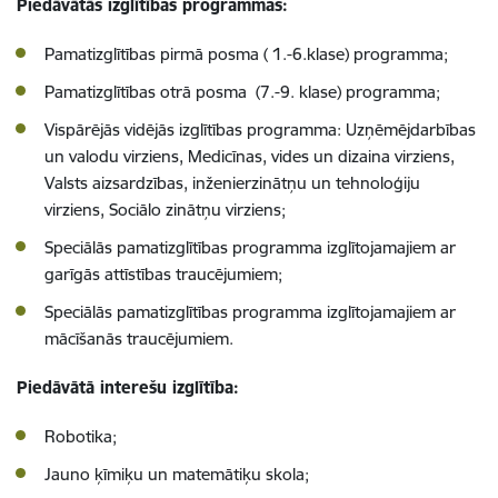
Piedāvātās izglītības programmas:
Pamatizgl
ī
t
ī
bas pirm
ā
posma ( 1.-6.klase) programma;
Pamatizgl
ī
t
ī
bas otr
ā
posma (7.-9. klase) programma;
Visp
ā
r
ē
j
ā
s vid
ē
j
ā
s izgl
ī
t
ī
bas programma:
Uzņēmējdarbības
un valodu virziens,
Medicīnas, vides un dizaina virziens,
Valsts aizsardzības, inženierzinātņu un tehnoloģiju
virziens, Sociālo zinātņu virziens;
Speciālās pamatizglītības programma izglītojamajiem ar
garīgās attīstības traucējumiem;
Speciālās pamatizglītības programma izglītojamajiem ar
mācīšanās traucējumiem.
Piedāvātā interešu izglītība:
Robotika;
Jauno ķīmiķu un matemātiķu skola;