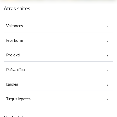
Kājene
Ātrās saites
Vakances
Iepirkumi
Projekti
Pašvaldība
Izsoles
Tirgus izpētes