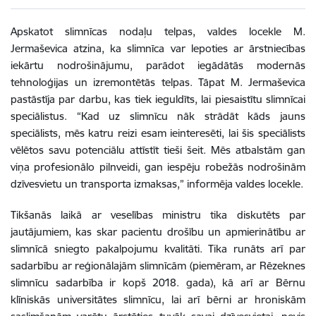
Apskatot slimnīcas nodaļu telpas, valdes locekle M.
Jermaševica atzina, ka slimnīca var lepoties ar ārstniecības
iekārtu nodrošinājumu, parādot iegādātās modernās
tehnoloģijas un izremontētās telpas. Tāpat M. Jermaševica
pastāstīja par darbu, kas tiek ieguldīts, lai piesaistītu slimnīcai
speciālistus. “Kad uz slimnīcu nāk strādāt kāds jauns
speciālists, mēs katru reizi esam ieinteresēti, lai šis speciālists
vēlētos savu potenciālu attīstīt tieši šeit. Mēs atbalstām gan
viņa profesionālo pilnveidi, gan iespēju robežās nodrošinām
dzīvesvietu un transporta izmaksas,” informēja valdes locekle.
Tikšanās laikā ar veselības ministru tika diskutēts par
jautājumiem, kas skar pacientu drošību un apmierinātību ar
slimnīcā sniegto pakalpojumu kvalitāti. Tika runāts arī par
sadarbību ar reģionālajām slimnīcām (piemēram, ar Rēzeknes
slimnīcu sadarbība ir kopš 2018. gada), kā arī ar Bērnu
klīniskās universitātes slimnīcu, lai arī bērni ar hroniskām