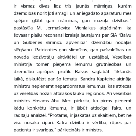
ir vismaz divas līdz trīs jaunās māmiņas, kurām
dzemdības norit ļoti smagi, un ar iegādāto aparatūru mēs
spējam glābt gan māmiņas, gan mazuļa dzīvības,
”
pastāstīja M. Jermaševica.
Vienlaikus atgādinām, ka
šovasar plašu rezonansi izraisīja jautājums par
SIA “Balvu
un Gulbenes slimnīcu apvienība” dzemdību nodaļas
slēgšanu. Pateicoties gan slimnīcas, gan pašvaldības un
novada iedzīvotāju aktivitātei un uzstājībai, Veselības
ministrija tomēr pieņēma lēmumu grūtniecības un
dzemdību aprūpes profilu Balvos saglabāt. Tikšanās
laikā, diskutējot par šo tematu, Sandra Kapteine aicināja
ministru
nepieņemt nepārdomātus lēmumus, kas attiecas
uz veselības nozari attālākos lauku reģionos. Arī veselības
ministrs
Hosams Abu Meri piekrita, ka pirms pieņemt
kādu konkrētu lēmumu, ir jābūt attiecīgai faktu un
rādītāju analīzei. “Protams, ir jāskatās uz skaitļiem, bet ne
visu nosaka cipari. Katra dzīvība ir vērtība, rūpes par
pacientu ir svarīgas,” pārliecināts ir ministrs.