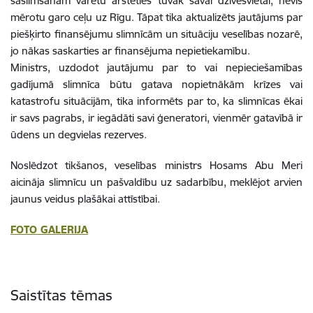
saslimšanām varētu ārstēties tuvāk savai dzīvesvietai, nevis
mērotu garo ceļu uz Rīgu. Tāpat tika aktualizēts jautājums par
piešķirto finansējumu slimnīcām un situāciju veselības nozarē,
jo nākas saskarties ar finansējuma nepietiekamību.
Ministrs, uzdodot jautājumu par to vai nepieciešamības
gadījumā slimnīca būtu gatava nopietnākām krīzes vai
katastrofu situācijām, tika informēts par to, ka slimnīcas ēkai
ir savs pagrabs, ir iegādāti savi ģeneratori, vienmēr gatavībā ir
ūdens un degvielas rezerves.
Noslēdzot tikšanos, veselības ministrs Hosams Abu Meri
aicināja slimnīcu un pašvaldību uz sadarbību, meklējot arvien
jaunus veidus plašākai attīstībai.
FOTO GALERIJA
Saistītas tēmas