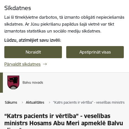
Pāriet uz lapas saturu
Sīkdatnes
Spied
lai meklētu
Enter
Lai šī tīmekļvietne darbotos, tā izmanto obligāti nepieciešamās
sīkdatnes. Ar Jūsu piekrišanu papildus šajā vietnē var tikt
izmantotas statistikas un sociālo mediju sīkdatnes.
Lūdzu, atzīmējiet savu izvēli:
Noraidīt
Apstiprināt visas
Pārvaldīt sīkdatnes
Sākums
Aktualitātes
“Katrs pacients ir vērtība” - veselības ministr
“Katrs pacients ir vērtība” - veselības
ministrs Hosams Abu Meri apmeklē Balvu