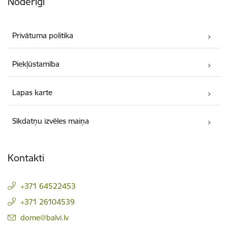
Noderīgi
Privātuma politika
Piekļūstamība
Lapas karte
Sīkdatņu izvēles maiņa
Kontakti
+371 64522453
+371 26104539
E-pasts:
dome@balvi.lv