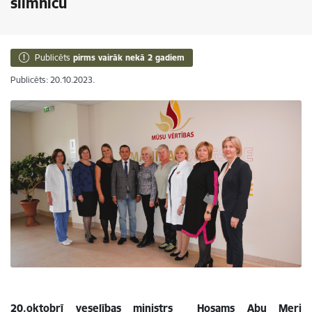
slimnīcu
Publicēts
pirms vairāk nekā 2 gadiem
Publicēts: 20.10.2023.
20.oktobrī veselības ministrs Hosams Abu Meri