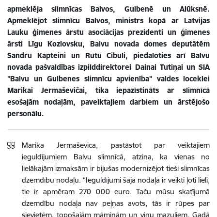
apmeklēja slimnīcas
Balvos
, Gulbenē un Alūksnē.
Apmeklējot slimnīcu Balvos, ministrs kopā ar
Latvijas
Lauku
ģimenes ārstu asociācijas prezidenti un ģimenes
ārsti Līgu Kozlovsku, Balvu novada domes deputātēm
Sandru Kapteini un Rutu Cibuli, piedaloties arī Balvu
novada pašvaldības izpilddirektorei Dainai Tutiņai un SIA
"Balvu un Gulbenes slimnīcu apvienība" valdes loceklei
Marikai Jermaševičai, tika iepazīstināts ar slimnīcā
esošajām nodaļām, paveiktajiem darbiem un ārstējošo
personālu.
Marika Jermaševica, pastāstot par veiktajiem
ieguldījumiem Balvu slimnīcā, atzina, ka vienas no
lielākajām izmaksām ir bijušas modernizējot tieši slimnīcas
dzemdību nodaļu. “
Ieguldījumi šajā nodaļā ir veikti ļoti lieli,
tie ir apmēram 270 000 euro. Taču mūsu skatījumā
dzemdību nodaļa nav peļņas avots, tās ir rūpes par
sievietēm, topošajām māmiņām un viņu mazuļiem. Gadā