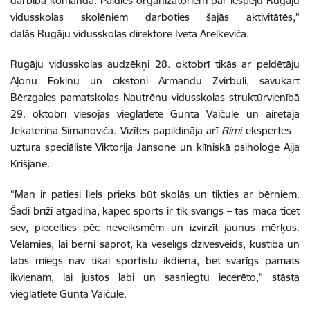
darbība komandā. Paldies organizatoriem par iespēju Rugāju
vidusskolas skolēniem darboties šajās aktivitātēs,"
dalās Rugāju vidusskolas direktore Iveta Arelkeviča.
Rugāju vidusskolas audzēkņi 28. oktobrī tikās ar peldētāju
Aļonu Fokinu un cīkstoni Armandu Zvirbuli, savukārt
Bērzgales pamatskolas Nautrēnu vidusskolas struktūrvienībā
29. oktobrī viesojās vieglatlēte Gunta Vaičule un airētāja
Jekaterina Simanoviča. Vizītes papildināja arī
Rimi
ekspertes –
uztura speciāliste Viktorija Jansone un klīniskā psiholoģe Aija
Krišjāne.
“Man ir patiesi liels prieks būt skolās un tikties ar bērniem.
Šādi brīži atgādina, kāpēc sports ir tik svarīgs – tas māca ticēt
sev, piecelties pēc neveiksmēm un izvirzīt jaunus mērķus.
Vēlamies, lai bērni saprot, ka veselīgs dzīvesveids, kustība un
labs miegs nav tikai sportistu ikdiena, bet svarīgs pamats
ikvienam, lai justos labi un sasniegtu iecerēto,” stāsta
vieglatlēte Gunta Vaičule.