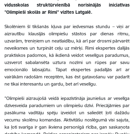
vidusskolas struktūrvienībā norisinājās iniciatīvas
"Olimpieši skolās ar Rimi" vizītes Latgalē.
Skolēniem šī tikšanās kļuva par iedvesmas stundu – viņi ar
aizrautību klausījās olimpiešu stāstos par dienas ritmu,
uzvarām, treniņiem un neatlaidību, kā arī par drosmi pārvarēt
neveiksmes un turpināt ceļu uz mērķi. Rimi ekspertes dalījās
praktiskos padomos, kā ikdienā veidot veselīgus paradumus,
uzsverot sabalansēta uztura nozīmi un rūpes par savu
emocionālo labsajūtu. Tāpat ekspertes padalījās arī ar
vairākām radošām receptēm, kas ēst gatavošanu var padarīt
ne tikai interesantu un gardu, bet arī veselīgu.
"Olimpieši aizraujošā veidā iepazīstināja jauniešus ar veselīga
dzīvesveida paradumiem un olimpiešu dzīvi. Priecājāmies par
pasākuma vadītāju spēju izveidot un saliedēt ļoti dažādu
vecumu skolēnu komandas. Aktivitāšu noslēgumā visi sajuta,
ka ļoti svarīga ir gan ikviena personīgā rīcība, gan saskaņota