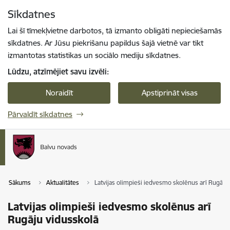
Pāriet uz lapas saturu
Sīkdatnes
Spied
lai meklētu
Enter
Lai šī tīmekļvietne darbotos, tā izmanto obligāti nepieciešamās
sīkdatnes. Ar Jūsu piekrišanu papildus šajā vietnē var tikt
izmantotas statistikas un sociālo mediju sīkdatnes.
Lūdzu, atzīmējiet savu izvēli:
Noraidīt
Apstiprināt visas
Pārvaldīt sīkdatnes
Sākums
Aktualitātes
Latvijas olimpieši iedvesmo skolēnus arī Rugāju
Latvijas olimpieši iedvesmo skolēnus arī
Rugāju vidusskolā