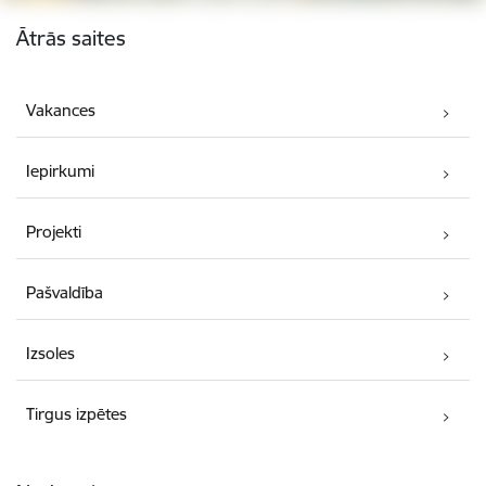
Kājene
Ātrās saites
Vakances
Iepirkumi
Projekti
Pašvaldība
Izsoles
Tirgus izpētes