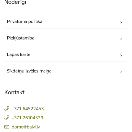
Noderīgi
Privātuma politika
Piekļūstamība
Lapas karte
Sīkdatņu izvēles maiņa
Kontakti
+371 64522453
+371 26104539
E-pasts:
dome@balvi.lv