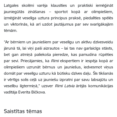
Latgales skolēni varēja klausīties un praktiski iemēģināt
jauniegūtās zināšanas – sportot kopā ar olimpiešiem,
izmēģināt veselīga uztura principus praksē, piedalīties spēlēs
un viktorīnās, kā arī uzdot jautājumus par sev svarīgākajām
tēmām.
“Ar bērniem un jauniešiem par veselīgu un aktīvu dzīvesveidu
jārunā tā, lai viņi paši aizrautos – lai tas nav garlaicīgs stāsts,
bet gan atmiņā paliekoša pieredze, kas pamudina rūpēties
par sevi. Priecājamies, ka
Rimi
ekspertiem ir iespēja kopā ar
olimpiešiem uzrunāt bērnus un jauniešus, iedvesmot viņus
domāt par veselīgu uzturu kā būtisku dzīves daļu. Šīs tikšanās
ir vērtīgs solis ceļā uz jauniešu izpratni par savu labsajūtu un
veselību ilgtermiņā,” uzsver
Rimi Latvia
ārējās komunikācijas
vadītāja Everita Bičkova.
Saistītas tēmas