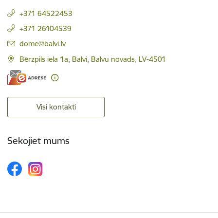
+371 64522453
+371 26104539
E-pasts:
dome@balvi.lv
Bērzpils iela 1a, Balvi, Balvu novads, LV-4501
Visi kontakti
Sekojiet mums