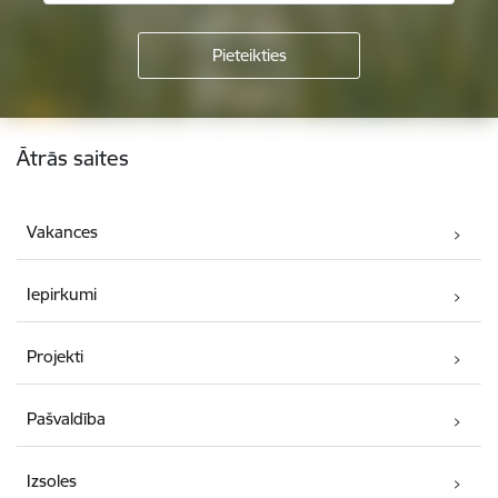
Kājene
Ātrās saites
Vakances
Iepirkumi
Projekti
Pašvaldība
Izsoles