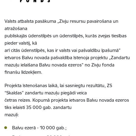
Valsts atbalsta pasākuma „Zivju resursu pavairošana un
atražošana
publiskajās ūdenstilpēs un ūdenstilpēs, kurās zvejas tiesības
pieder valstij, kā
arī citās ūdenstilpēs, kas ir valsts vai pašvaldību īpašumā”
ietvaros Balvu novada pašvaldība īstenoja projektu „Zandartu
mazuļu ielaišana Balvu novada ezeros” no Zivju fonda
finanšu līdzekļiem.
Projekta īstenošanas laikā, lai sasniegtu rezultātu, ZS
“Skaldas” zandartu mazuļu piegādi veica
četras reizes. Kopumā projekta ietvaros Balvu novada ezeros
tiks ielaisti 35 000 gab. zandartu
mazuļi:
Balvu ezerā - 10 000 gab.;