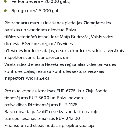
Pērkonu ezerā – 20 000 gab.;
Sprogu ezerā 5 000 gab.
Pie zandartu mazuļu ielaišanas piedalījās Ziemeļlatgales
pārtikas un veterinārā dienesta Balvu
filiāles veterinārā inspektore Maija Budeviča, Valsts vides
dienesta Rēzeknes reģionālās vides
pārvaldes kontroles daļas, resursu kontroles sektora vecākais
inspektors Jānis Jaundžeikars un
Valsts vides dienesta Rēzeknes reģionālās vides pārvaldes
kontroles daļas, resursu kontroles sektora vecākais
inspektors Andris Zelčs.
Projekta kopējās izmaksas EUR 6776, kur Zivju fonda
finansējums EUR 5600 un Balvu novada
pašvaldības līdzfinansējums EUR 1176.
Balvu novada pašvaldība sedza zandartu mazuļu
transportēšanas izmaksas EUR 242,00
Finanšu un attīstības nodaļas projektu vadītāja