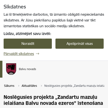
Pāriet uz lapas saturu
Sīkdatnes
Spied
lai meklētu
Enter
Lai šī tīmekļvietne darbotos, tā izmanto obligāti nepieciešamās
sīkdatnes. Ar Jūsu piekrišanu papildus šajā vietnē var tikt
izmantotas statistikas un sociālo mediju sīkdatnes.
Lūdzu, atzīmējiet savu izvēli:
Noraidīt
Apstiprināt visas
Pārvaldīt sīkdatnes
Sākums
Aktualitātes
Noslēgusies projekta „Zandartu mazuļu ielaišan
Noslēgusies projekta „Zandartu mazuļu
ielaišana Balvu novada ezeros” īstenošana