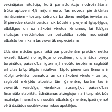
veicinājušas situāciju, kurā pamatfunkciju nodrošināšanai
trūka aptuveni 4,8 miljoni euro. Tas noveda pie ārkārtas
risinājumiem - tostarp četru darba dienu nedēļas ieviešanas.
Šī pieredze skaidri parāda, cik būtiski ir pieņemt ilgtspējīgus,
atbildīgus un uz nākotni vērstus lēmumus, lai līdzīgas
situācijas neatkārtotos un pašvaldība spētu nodrošināt
atbalstu tiem, kam tas visvairāk nepieciešams.
Līdz šim mācību gada laikā par pusdienām praktiski netika
iekasēti līdzekļi no izglītojamo vecākiem, un, ja šāda pieeja
turpinātos, pašvaldībai ilgtermiņā nebūtu iespējams saglabāt
arī citas brīvprātīgās iniciatīvas. Tāpēc pieņemtais lēmums ir
rūpīgi izvērtēts, pamatots un uz nākotnei vērsts - tas ļauj
saglabāt mērķētu atbalstu tām ģimenēm, kurām tas ir
visvairāk vajadzīgs, vienlaikus aizsargājot pašvaldības
finansiālo stabilitāti. Ēdināšanas atvieglojumi arī turpmāk būs
nozīmīgs finansiāls un sociāls atbalsts ģimenēm, īpaši ņemot
vērā dažādos sociālekonomiskos apstākļus.