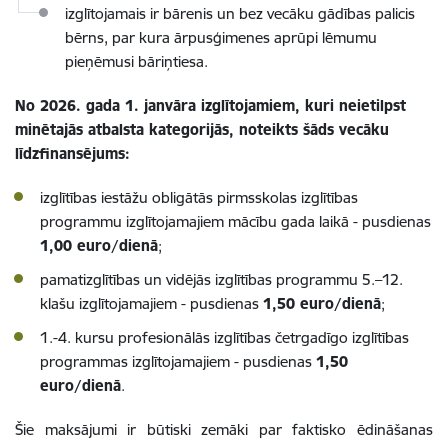
izglītojamais ir bārenis un bez vecāku gādības palicis
bērns, par kura ārpusģimenes aprūpi lēmumu
pieņēmusi bāriņtiesa.
No 2026. gada 1. janvāra izglītojamiem, kuri neietilpst
minētajās atbalsta kategorijās, noteikts šāds vecāku
līdzfinansējums:
izglītības iestāžu obligātās pirmsskolas izglītības
programmu izglītojamajiem mācību gada laikā - pusdienas
1,00 euro/dienā
;
pamatizglītības un vidējās izglītības programmu 5.–12.
klašu izglītojamajiem - pusdienas
1,50 euro/dienā
;
1.-4. kursu profesionālās izglītības četrgadīgo izglītības
programmas izglītojamajiem - pusdienas
1,50
euro/dienā
.
Šie maksājumi ir būtiski zemāki par faktisko ēdināšanas