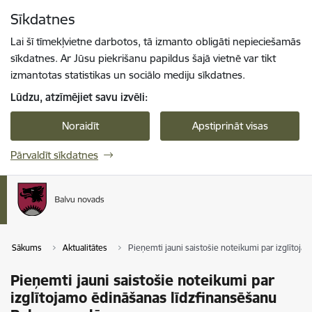
Pāriet uz lapas saturu
Sīkdatnes
Spied
lai meklētu
Enter
Lai šī tīmekļvietne darbotos, tā izmanto obligāti nepieciešamās
sīkdatnes. Ar Jūsu piekrišanu papildus šajā vietnē var tikt
izmantotas statistikas un sociālo mediju sīkdatnes.
Lūdzu, atzīmējiet savu izvēli:
Noraidīt
Apstiprināt visas
Pārvaldīt sīkdatnes
Sākums
Aktualitātes
Pieņemti jauni saistošie noteikumi par izglītoj
Pieņemti jauni saistošie noteikumi par
izglītojamo ēdināšanas līdzfinansēšanu