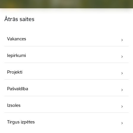
Kājene
Ātrās saites
Vakances
Iepirkumi
Projekti
Pašvaldība
Izsoles
Tirgus izpētes