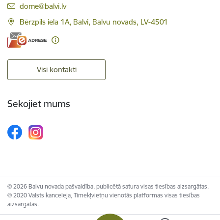
E-pasts:
dome@balvi.lv
Bērzpils iela 1A, Balvi, Balvu novads, LV-4501
Visi kontakti
Sekojiet mums
© 2026 Balvu novada pašvaldība, publicētā satura visas tiesības aizsargātas.
© 2020 Valsts kanceleja, Tīmekļvietņu vienotās platformas visas tiesības
aizsargātas.