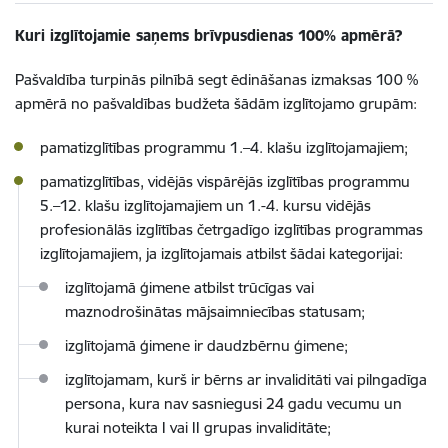
Kuri izglītojamie saņems brīvpusdienas 100% apmērā?
Pašvaldība turpinās pilnībā segt ēdināšanas izmaksas 100 %
apmērā no pašvaldības budžeta šādām izglītojamo grupām:
pamatizglītības programmu 1.–4. klašu izglītojamajiem;
pamatizglītības, vidējās vispārējās izglītības programmu
5.–12. klašu izglītojamajiem un 1.-4. kursu vidējās
profesionālās izglītības četrgadīgo izglītības programmas
izglītojamajiem, ja izglītojamais atbilst šādai kategorijai:
izglītojamā ģimene atbilst trūcīgas vai
maznodrošinātas mājsaimniecības statusam;
izglītojamā ģimene ir daudzbērnu ģimene;
izglītojamam, kurš ir bērns ar invaliditāti vai pilngadīga
persona, kura nav sasniegusi 24 gadu vecumu un
kurai noteikta I vai II grupas invaliditāte;