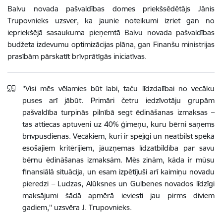
Balvu novada pašvaldības domes priekšsēdētājs Jānis
Trupovnieks uzsver, ka jaunie noteikumi izriet gan no
iepriekšējā sasaukuma pieņemtā Balvu novada pašvaldības
budžeta izdevumu optimizācijas plāna, gan Finanšu ministrijas
prasībām pārskatīt brīvprātīgās iniciatīvas.
''Visi mēs vēlamies būt labi, taču līdzdalībai no vecāku
puses arī jābūt. Primāri četru iedzīvotāju grupām
pašvaldība turpinās pilnībā segt ēdināšanas izmaksas –
tas attiecas aptuveni uz 40% ģimeņu, kuru bērni saņems
brīvpusdienas. Vecākiem,
kuri ir spējīgi
un neatbilst spēkā
esošajiem kritērijiem, jāuzņemas līdzatbildība par savu
bērnu ēdināšanas izmaksām. Mēs
zinām, kāda ir mūsu
finansiālā situācija,
un esam izpētījuši arī kaimiņu novadu
pieredzi – Ludzas, Alūksnes un Gulbenes novados līdzīgi
maksājumi šādā apmērā ieviesti jau pirms diviem
gadiem,'' uzsvēra J. Trupovnieks.