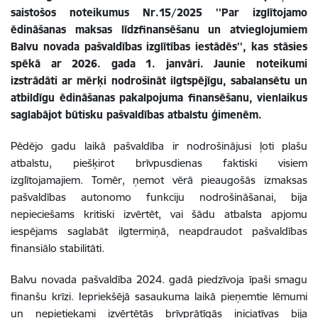
saistošos noteikumus Nr.15/2025 ''Par izglītojamo
ēdināšanas maksas līdzfinansēšanu un atvieglojumiem
Balvu novada pašvaldības izglītības iestādēs'', kas stāsies
spēkā ar 2026. gada 1. janvāri. Jaunie noteikumi
izstrādāti ar mērķi nodrošināt ilgtspējīgu, sabalansētu un
atbildīgu ēdināšanas pakalpojuma finansēšanu, vienlaikus
saglabājot būtisku pašvaldības atbalstu ģimenēm.
Pēdējo gadu laikā pašvaldība ir nodrošinājusi ļoti plašu
atbalstu, piešķirot brīvpusdienas faktiski visiem
izglītojamajiem.
Tomēr, ņemot vērā pieaugošās izmaksas
pašvaldības autonomo funkciju nodrošināšanai, bija
nepieciešams kritiski izvērtēt, vai šādu atbalsta apjomu
iespējams saglabāt ilgtermiņā, neapdraudot pašvaldības
finansiālo stabilitāti.
Balvu novada pašvaldība 2024. gadā piedzīvoja īpaši smagu
finanšu krīzi. Iepriekšējā sasaukuma laikā pieņemtie lēmumi
un
nepietiekami izvērtētās
brīvprātīgās iniciatīvas bija