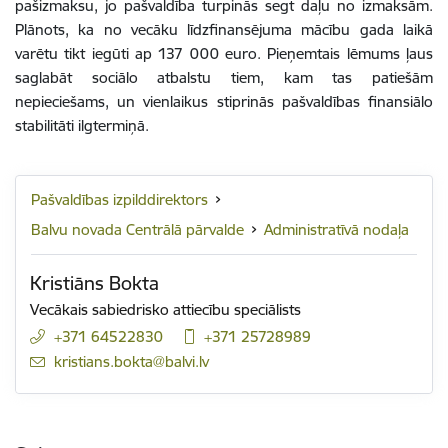
pašizmaksu, jo pašvaldība turpinās segt daļu no izmaksām.
Plānots, ka no vecāku līdzfinansējuma mācību gada laikā
varētu tikt iegūti ap 137 000 euro. Pieņemtais lēmums ļaus
saglabāt sociālo atbalstu tiem, kam tas patiešām
nepieciešams, un vienlaikus stiprinās pašvaldības finansiālo
stabilitāti ilgtermiņā.
Pašvaldības izpilddirektors
Balvu novada Centrālā pārvalde
Administratīvā nodaļa
Kristiāns Bokta
Vecākais sabiedrisko attiecību speciālists
+371 64522830
+371 25728989
E-pasts:
kristians.bokta@balvi.lv