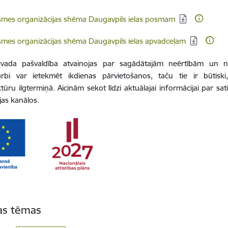
dēt:
smes organizācijas shēma Daugavpils ielas posmam
dēt:
smes organizācijas shēma Daugavpils ielas apvadceļam
vada pašvaldība atvainojas par sagādātajām neērtībām un no
rbi var ietekmēt ikdienas pārvietošanos, taču tie ir būtisk
ktūru ilgtermiņā. Aicinām sekot līdzi aktuālajai informācijai par s
jas kanālos.
tas tēmas