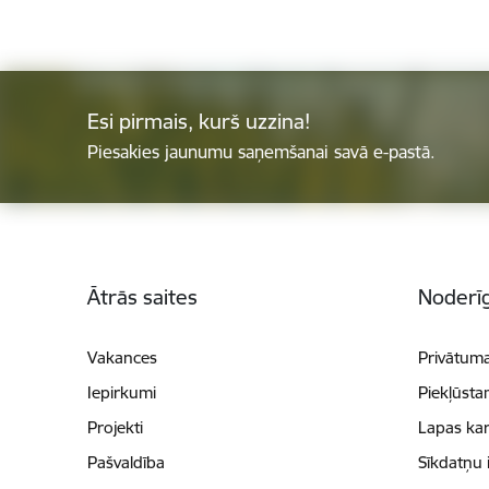
Esi pirmais, kurš uzzina!
Piesakies jaunumu saņemšanai savā e-pastā.
Kājene
Ātrās saites
Noderīg
Vakances
Privātuma
Iepirkumi
Piekļūsta
Projekti
Lapas kar
Pašvaldība
Sīkdatņu 