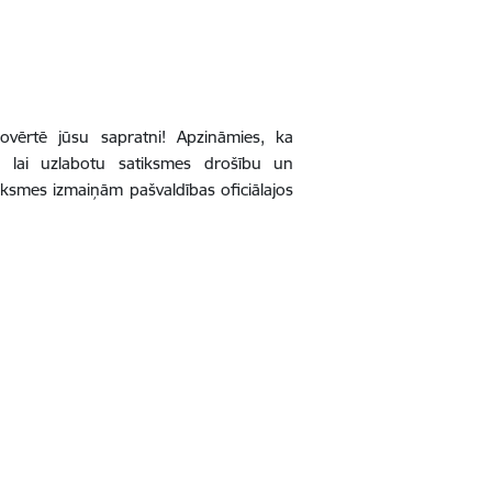
vērtē jūsu sapratni! Apzināmies, ka
i, lai uzlabotu satiksmes drošību un
atiksmes izmaiņām pašvaldības oficiālajos