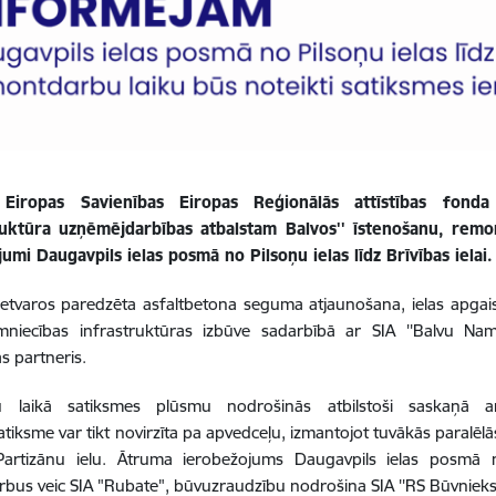
 Eiropas Savienības Eiropas Reģionālās attīstības fond
truktūra uzņēmējdarbības atbalstam Balvos'' īstenošanu, remo
umi Daugavpils ielas posmā no Pilsoņu ielas līdz Brīvības ielai.
ietvaros paredzēta asfaltbetona seguma atjaunošana, ielas apgai
mniecības infrastruktūras izbūve sadarbībā ar SIA ''Balvu Nams
s partneris.
 laikā satiksmes plūsmu nodrošinās atbilstoši saskaņā ar 
atiksme var tikt novirzīta pa apvedceļu, izmantojot tuvākās paralēlās i
Partizānu ielu. Ātruma ierobežojums
Daugavpils ielas posmā n
rbus veic SIA "Rubate",
būvuzraudzību nodrošina SIA ''RS Būvnieks