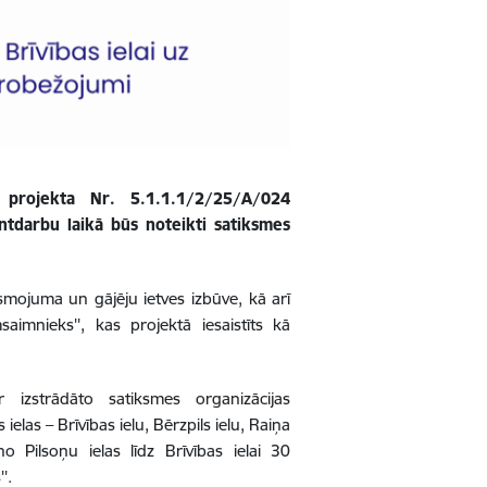
a projekta Nr. 5.1.1.1/2/25/A/024
ntdarbu laikā būs noteikti satiksmes
smojuma un gājēju ietves izbūve, kā arī
aimnieks'', kas projektā iesaistīts kā
izstrādāto satiksmes organizācijas
elas – Brīvības ielu, Bērzpils ielu, Raiņa
o Pilsoņu ielas līdz Brīvības ielai
30
''.