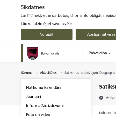
Pāriet uz lapas saturu
Sīkdatnes
Lai šī tīmekļvietne darbotos, tā izmanto obligāti nepiec
Lūdzu, atzīmējiet savu izvēli:
Noraidīt
Apstiprināt visas
Pašvaldība
Sākums
Aktualitātes
Satiksmes ierobežojumi Daugavpils 
Satiks
Notikumu kalendārs
Jaunumi
Atska
Informatīvie izdevumi
Publicēts: 
Foto un video