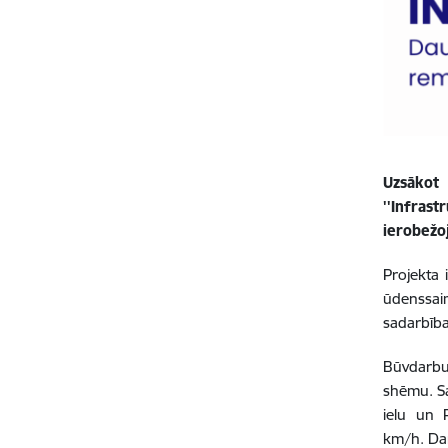
Uzsākot
''Infras
ierobežoj
Projekta 
ūdenssai
sadarbība
Būvdarbu
shēmu.
S
ielu un 
km/h.
Da