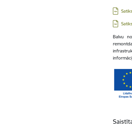
Lejupielā
Satik
Lejupielā
Satik
Balvu no
remontda
infrastru
informāci
Saistī