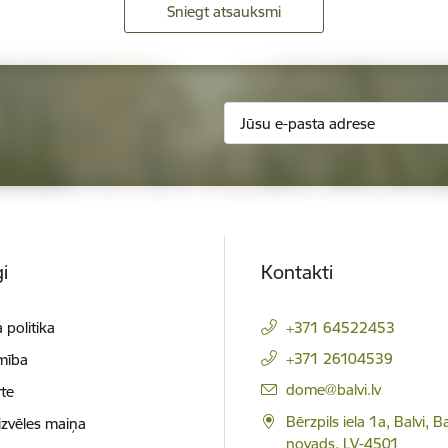
Sniegt atsauksmi
i
Kontakti
 politika
+371 64522453
+371 26104539
mība
E-pasts:
dome@balvi.lv
te
Bērzpils iela 1a, Balvi, B
izvēles maiņa
novads, LV-4501