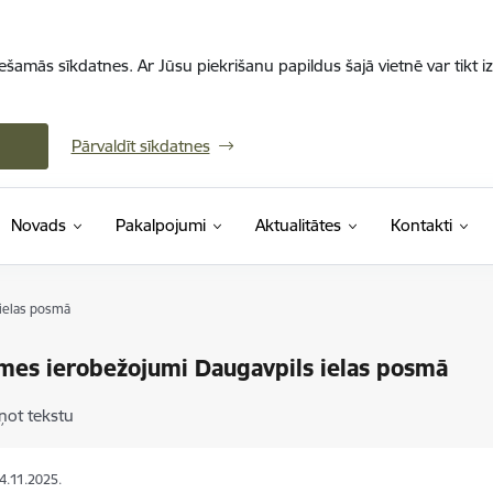
iešamās sīkdatnes. Ar Jūsu piekrišanu papildus šajā vietnē var tikt i
Pārvaldīt sīkdatnes
Novads
Pakalpojumi
Aktualitātes
Kontakti
ielas posmā
mes ierobežojumi Daugavpils ielas posmā
ņot tekstu
04.11.2025.