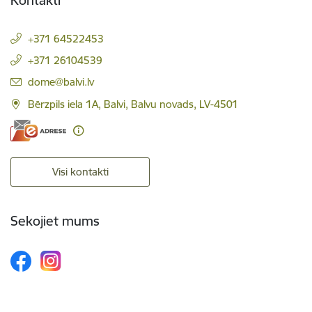
+371 64522453
+371 26104539
E-pasts:
dome@balvi.lv
Bērzpils iela 1A, Balvi, Balvu novads, LV-4501
Visi kontakti
Sekojiet mums