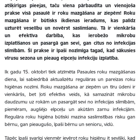
atšķirīgas pieejas, taču viena pārbaudīta un vienojoša
prakse visā pasaulē ir roku mazgāšana ar ziepēm! Roku
mazgāšana ir būtisks ikdienas ieradums, kas palīdz
uzturēt veselību un novērst saslimšanu. Tā ir vienkārša
un efektīva darbība, kas ierobežo mikrobu
izplatīšanos un pasargā gan sevi, gan citus no infekcijas
slimībām. Šī prakse ir īpaši nozīmīga tagad, kad sākusies
vīrusu sezona un pieaug elpceļu infekciju izplatība.
Ik gadu 15. oktobrī tiek atzīmēta Pasaules roku mazgāšanas
diena, lai sabiedrībā aktualizētu regulāras un pareizas roku
higiēnas nozīmi. Roku mazgāšana ar ziepēm un tīru ūdeni ir
vienkāršs, bet ļoti efektīvs veids, kā samazināt mikrobu
daudzumu uz rokām un pasargāt sevi no infekcijas slimībām,
piemēram, augšējo elpceļu un akūtām zarnu infekcijām.
Regulāra roku higiēna būtiski mazina saslimstības risku gan
bērnu, gan pieaugušo, īpaši bērnu un senioru, vidū.
Tāpēc īpaši svarīgi vienmēr ievērot roku higiēnu it sevišķi, kad