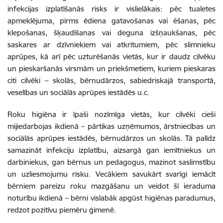
infekcijas izplatīšanās risks ir vislielākais: pēc tualetes
apmeklējuma, pirms ēdiena gatavošanas vai ēšanas, pēc
klepošanas, šķaudīšanas vai deguna izšņaukšanas, pēc
saskares ar dzīvniekiem vai atkritumiem, pēc slimnieku
aprūpes, kā arī pēc uzturēšanās vietās, kur ir daudz cilvēku
un pieskaršanās virsmām un priekšmetiem, kuriem pieskaras
citi cilvēki – skolās, bērnudārzos, sabiedriskajā transportā,
veselības un sociālās aprūpes iestādēs u.c.
Roku higiēna ir īpaši nozīmīga vietās, kur cilvēki cieši
mijiedarbojas ikdienā – pārtikas uzņēmumos, ārstniecības un
sociālās aprūpes iestādēs, bērnudārzos un skolās. Tā palīdz
samazināt infekciju izplatību, aizsargā gan iemītniekus un
darbiniekus, gan bērnus un pedagogus, mazinot saslimstību
un uzliesmojumu risku. Vecākiem savukārt svarīgi iemācīt
bērniem pareizu roku mazgāšanu un veidot šī ieraduma
noturību ikdienā – bērni vislabāk apgūst higiēnas paradumus,
redzot pozitīvu piemēru ģimenē.