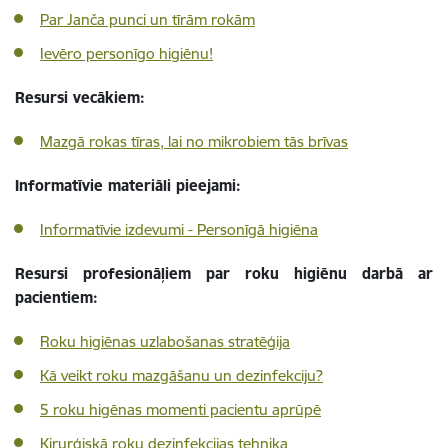
Par Janča punci un tīrām rokām
Ievēro personīgo higiēnu!
Resursi vecākiem:
Mazgā rokas tīras, lai no mikrobiem tās brīvas
Informatīvie materiāli pieejami:
Informatīvie izdevumi - Personīgā higiēna
Resursi profesionāļiem par roku higiēnu darbā ar
pacientiem:
Roku higiēnas uzlabošanas stratēģija
Kā veikt roku mazgāšanu un dezinfekciju?
5 roku higēnas momenti pacientu aprūpē
Ķirurģiskā roku dezinfekcijas tehnika