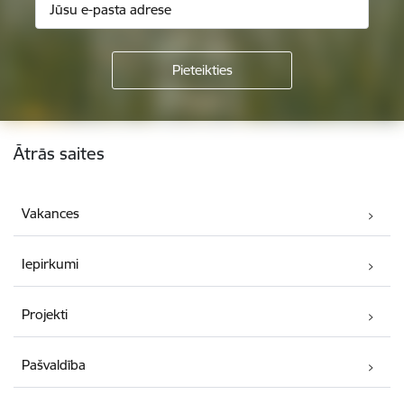
Kājene
Ātrās saites
Vakances
Iepirkumi
Projekti
Pašvaldība