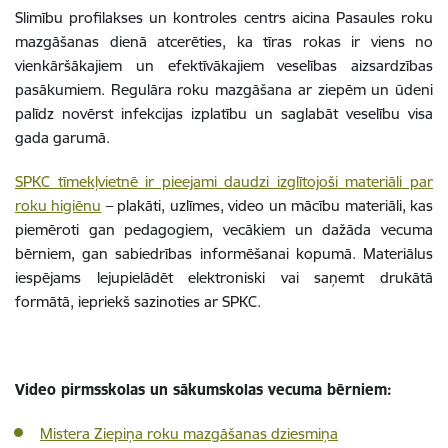
Slimību profilakses un kontroles centrs aicina Pasaules roku
mazgāšanas dienā atcerēties, ka tīras rokas ir viens no
vienkāršākajiem un efektīvākajiem veselības aizsardzības
pasākumiem. Regulāra roku mazgāšana ar ziepēm un ūdeni
palīdz novērst infekcijas izplatību un saglabāt veselību visa
gada garumā.
SPKC tīmekļvietnē ir pieejami daudzi izglītojoši materiāli par
roku higiēnu
– plakāti, uzlīmes, video un mācību materiāli, kas
piemēroti gan pedagogiem, vecākiem un dažāda vecuma
bērniem, gan sabiedrības informēšanai kopumā. Materiālus
iespējams lejupielādēt elektroniski vai saņemt drukātā
formātā, iepriekš sazinoties ar SPKC.
Video pirmsskolas un sākumskolas vecuma bērniem:
Mistera Ziepiņa roku mazgāšanas dziesmiņa