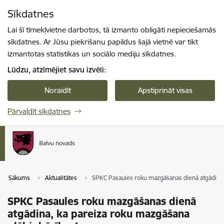
Pāriet uz lapas saturu
Sīkdatnes
Spied
lai meklētu
Enter
Lai šī tīmekļvietne darbotos, tā izmanto obligāti nepieciešamās
sīkdatnes. Ar Jūsu piekrišanu papildus šajā vietnē var tikt
izmantotas statistikas un sociālo mediju sīkdatnes.
Lūdzu, atzīmējiet savu izvēli:
Noraidīt
Apstiprināt visas
Pārvaldīt sīkdatnes
Sākums
Aktualitātes
SPKC Pasaules roku mazgāšanas dienā atgādina, 
SPKC Pasaules roku mazgāšanas dienā
atgādina, ka pareiza roku mazgāšana