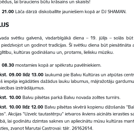
pēdus, lai brauciens būtu krāsains un skaists!
. 21.00
Lāča dārzā
diskoballīte jauniešiem kopā ar DJ SHAMAN.
LIJS
ada svētku galvenā, visdarbīgākā diena – 19. jūlijs – solās būt 
 piedzīvojot un godinot tradīcijas. Šī svētku diena
būt piesātināta
izglītību, kultūras godināšanu un, protams, lielisku mūziku.
. 08.30
mostamies kopā ar spēkratu pavēlniekiem.
kst. 09.00 līdz 13.00
laukumā pie Balvu Kultūras un atpūtas cent
iņš iespēja iegādāties dažādus lauku labumus, mājražotāju gardum
iecības izstrādājumus.
kst. 10.00
Balvu pilsētas parkā Balvu novada zolītes turnīrs.
kst. 10.00 līdz 12.00
Balvu pilsētas skvērā kopienu dižošanās ''Balv
as''.
Akcijas "Uzvelc tautastērpu" ietvaros ikviens aicināts ierasties s
bā, lai godinātu dzimtas saknes un apliecinātu mūsu kultūras man
kties, zvanot Marutai Castrovai: tālr. 26162614.