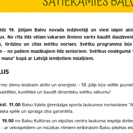
īdz 19. jūlijam Balvu novada iedzīvotāji un viesi laipni ai
s. No rīta līdz vēlam vakaram ikviens varēs baudīt daudzveidī
s, tirdziņu un citas svētku norises. Svētku programma būs
 – no pašiem mazākajiem līdz senioriem. Svētkus noslēgumā vēr
e mana" kopā ar Latvijā iemīļotiem mūziķiem.
LIJS
rmo dienu iesāksim aktīvi un enerģiski – 18. jūlijs būs veltīts jaun
esaistīties, kustēties un baudīt dinamisku svētku sākumu!
kst. 11.00
Balvu Valsts ģimnāzijas sporta laukumos norisināsies ''A
iska spēle un spraiga cīņa garantēta.
. 19.00
no Balvu Kultūras un atpūtas centra laukuma
iespēja dotie
' - ar velosipēdiem un mūzikas ritmiem ierībināsim Balvu pilsētas iel