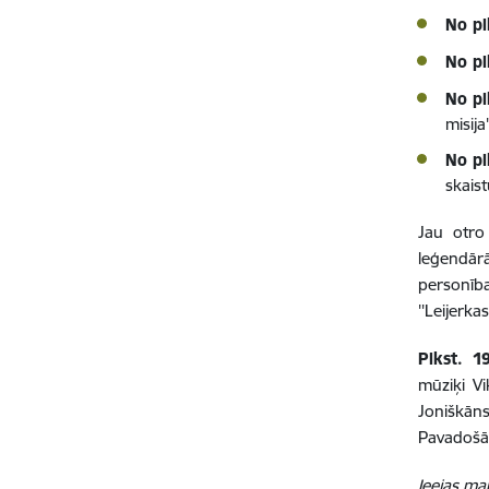
No pl
No pl
No pl
misija'
No pl
skais
Jau otro
leģendārā
personīb
''Leijerka
Plkst. 1
mūziķi
Vi
Joniškāns
Pavadošā 
Ieejas mak