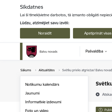
Pāriet uz lapas saturu
Sīkdatnes
Lai šī tīmekļvietne darbotos, tā izmanto obligāti nepiec
Lūdzu, atzīmējiet savu izvēli:
Noraidīt
Apstiprināt visas
Pašvaldība
Sākums
Aktualitātes
Svētku prieks atgriežas! Balvu novad
Svētku
Notikumu kalendārs
Jaunumi
Atska
Informatīvie izdevumi
Publi
Foto un video