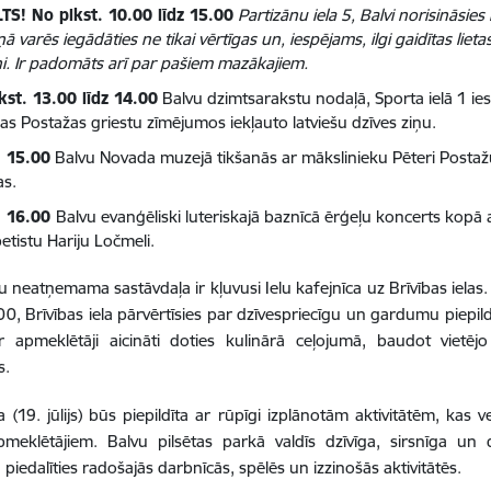
TS! No plkst. 10.00 līdz 15.00
Partizānu iela 5, Balvi norisināsie
ņā varēs iegādāties ne tikai vērtīgas un, iespējams, ilgi gaidītas lieta
i. Ir padomāts arī par pašiem mazākajiem.
kst. 13.00 līdz 14.00
Balvu dzimtsarakstu nodaļā, Sporta ielā 1 ie
as Postažas griestu zīmējumos iekļauto latviešu dzīves ziņu.
. 15.00
Balvu Novada muzejā tikšanās ar mākslinieku Pēteri Postaž
as.
. 16.00
Balvu evanģēliski luteriskajā baznīcā ērģeļu koncerts kopā
etistu Hariju Ločmeli.
u neatņemama sastāvdaļa ir kļuvusi Ielu kafejnīca uz Brīvības ielas.
00, Brīvības iela pārvērtīsies par dzīvespriecīgu un gardumu piepildī
r apmeklētāji aicināti doties kulinārā ceļojumā, baudot vietēj
s.
a (19. jūlijs) būs piepildīta ar rūpīgi izplānotām aktivitātēm, k
pmeklētājiem. Balvu pilsētas parkā valdīs dzīvīga, sirsnīga un
, piedalīties radošajās darbnīcās, spēlēs un izzinošās aktivitātēs.