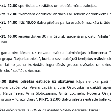
kst. 12.00
sportiskas aktivitātes un piepūšamās atrakcijas.
kst. 12.00
"Namdara darbnīca" ar darbu ar seniem darbarīkiem un
kst. 14.00 līdz 15.00
Balvu pilsētas parka estrādē
muzikāla izrāde 
'.
kst. 16.00
iespēja doties 30 minūšu izbraucienā ar plostu ''Vilnītis'
tumu.
 gadu pēc kārtas uz novada svētku kulminācijas
lielkoncertu '
 grupa ''Leijerkastnieki'', kuri ap sevi pulcējuši iemīļotus mākslini
as, lai no jauna izdziedātu leģendārās grupas dvēseles un dzi
stnieku'' radītās dziesmas.
9.00 Balvu pilsētas estrādē uz skatuves
kāps ne tikai paši ''
ktors Lapčenoks, Aivars Lapšāns, Juris Ostrovskis, muzikālā apvie
, Raitis Treijs, Arnis Slobožaņins, Gints Ločmelis, Roberts Ošiņ
grupa – ''Crazy Daisy''.
Plkst. 22.00
Balvu pilsētas estrādē balle k
sa lielkoncertā: 15,00 euro (biļetes ‘’Biļešu paradīze’’ kasēs).