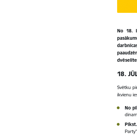
No 18. l
pasākumu
darbnīca
paaudzēm
dvēselīt
18. JŪ
Svētku pi
ikvienu i
No pl
dinam
Plkst
Party'