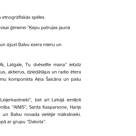
 etnogrāfiskās spēles.
visai ģimenei ''Ķepu patruļas jaunā
' un izjust Balvu ezera mieru un
'Ai, Latgale, Tu dvēselīte mana'' ielūdz
ekus, aktierus, dziedātājus un radio ētera
esmu komponista Aiņa Šaicāna un pašu
Leijerkastnieki'', bet arī
Latvijā iemīļoti
nība ''AINIS'', Santa Kasparsone, Harijs
š un Balvu novada vietējie mākslinieki.
opā ar grupu ''Dakota''.