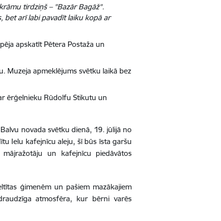
s krāmu tirdziņš – "Bazār Bagāž".
s, bet arī labi pavadīt laiku kopā ar
spēja apskatīt Pētera Postaža un
u. Muzeja apmeklējums svētku laikā bez
 ar ērģelnieku Rūdolfu Stikutu un
 Balvu novada svētku dienā, 19. jūlijā no
tu Ielu kafejnīcu aleju, šī būs īsta garšu
o mājražotāju un kafejnīcu piedāvātos
as veltītas ģimenēm un pašiem mazākajiem
 draudzīga atmosfēra, kur bērni varēs