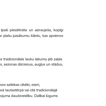
īpaši piesātināta un aizraujoša, kopīgi
 ar plašu pasākumu klāstu, kas apvienos
ra
tradicionālais
lauku labumu jeb zaļais
us, sezonas dārzeņus, augļus un stādus,
os satiekas cilvēki, ezeri,
avā tautastērpā vai citā tradicionālajā
tojuma daudzveidību. Dalībai lūgums