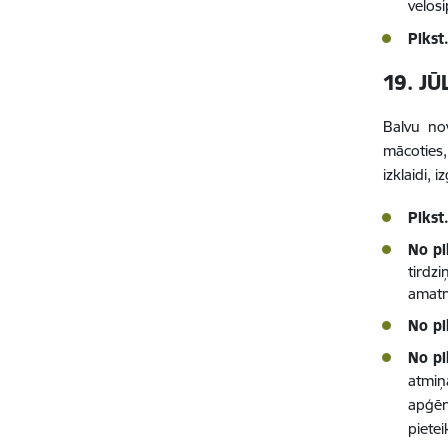
velosi
Plkst
19. JŪ
Balvu nov
mācoties,
izklaidi, 
Plkst
No pl
tirdz
amatn
No pl
No pl
atmiņ
apģēr
pietei