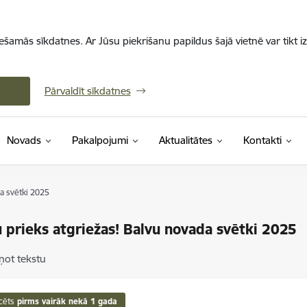
iešamās sīkdatnes. Ar Jūsu piekrišanu papildus šajā vietnē var tikt i
Pārvaldīt sīkdatnes
Novads
Pakalpojumi
Aktualitātes
Kontakti
a svētki 2025
 prieks atgriežas! Balvu novada svētki 2025
ņot tekstu
cēts
pirms vairāk nekā 1 gada