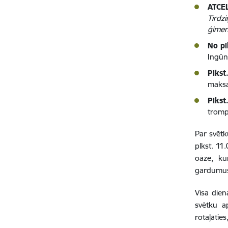
ATCEL
Tirdzi
ģimen
No pl
Ingūn
Plkst
maks
Plkst
tromp
Par svētk
plkst. 11.
oāze, ku
gardumu
Visa dien
svētku a
rotaļāties