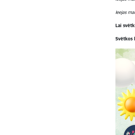
Ieejas ma
Lai svēt
Svētkos 