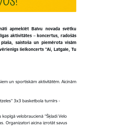
cināti apmeklēt Balvu novada svētku
gas aktivitātes – koncertus, radošās
 plaša, saistoša un piemērota visām
ienīgs lielkoncerts "Ai, Latgale, Tu
iešiem un sportiskām aktivitātēm. Aicinām
tzeles'' 3x3 basketbola turnīrs -
s kopīgā velobraucienā ''Šķladi Velo
as.
Organizatori aicina izrotāt savus