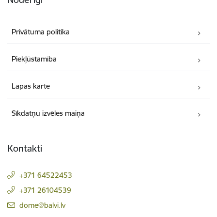
Privātuma politika
Piekļūstamība
Lapas karte
Sīkdatņu izvēles maiņa
Kontakti
+371 64522453
+371 26104539
E-pasts:
dome@balvi.lv