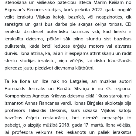
īstenošanā un vislielāko pateicību izteica Mārim Keišam no
Bigmaar's Records studijas, kurš piekrita 2022. gada nogalē
veikt ierakstu Viļakas katoļu baznīcā, vēl neapzinoties, cik
sarežģīts un garš būs darbs pie skaņas celiņa tīrības. CD
ierakstā dzirdēsiet autentisko baznīcas vidi, kad lieliski ir
ierakstīta dziesma, pēkšņi sāk pilno stundu sist baznīcas
pulkstenis, kādā brīdī iedūcas ērģeļu motors vai aizveras
durvis. Ilona atzina, ka, lai arī ir iespējams attīrīt skaņu un radīt
sterilu studijas ierakstu, viņa vēlējās, lai diska klausīšanās
pieredze ļautu piedzīvot dievnama klātbūtni.
Tā kā Ilona un Ilze nāk no Latgales, arī mūzikas autori
Romualds Jermaks un Renāte Stivriņa ir no šīs reģiona.
Komponistes Agnetas Krilovas dziesmu ciklā “Kluss starojums”
izmantoti Annas Rancānes vārdi. Ilonas Birģeles skolotājs bija
profesors Tālivaldis Deksnis, kurš uzsāka Viļakas katoļu
baznīcas ērģeļu restaurāciju, bet diemžēl nepaspēja to
pabeigt, jo aizgāja mūžībā 2018. gada 17. martā. Ilona vēlējās,
lai profesora veikums tiek ieskaņots un paliek ierakstos