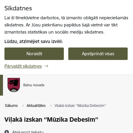
Pāriet uz lapas saturu
Sīkdatnes
Spied
lai meklētu
Enter
Lai šī tīmekļvietne darbotos, tā izmanto obligāti nepieciešamās
sīkdatnes. Ar Jūsu piekrišanu papildus šajā vietnē var tikt
izmantotas statistikas un sociālo mediju sīkdatnes.
Lūdzu, atzīmējiet savu izvēli:
Noraidīt
Apstiprināt visas
Pārvaldīt sīkdatnes
Sākums
Aktualitātes
Viļakā izskan ‘’Mūzika Debesīm’’
Viļakā izskan ‘’Mūzika Debesīm’’
Atskaņot tekstu