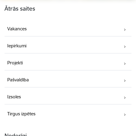
Kājene
Ātrās saites
Vakances
Iepirkumi
Projekti
Pašvaldība
Izsoles
Tirgus izpētes
Noderīgi