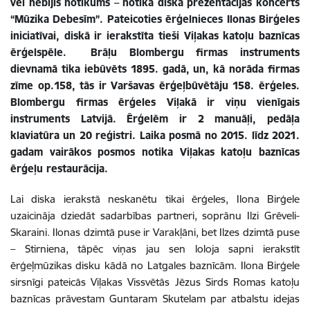
vēl nebijis notikums – notika diska prezentācijas koncerts
“Mūzika Debesīm”. Pateicoties ērģelnieces Ilonas Birģeles
iniciatīvai, diskā ir ierakstīta tieši Viļakas katoļu baznīcas
ērģelspēle. Brāļu Blombergu firmas instruments
dievnamā tika iebūvēts 1895. gadā, un, kā norāda firmas
zīme op.158, tās ir Varšavas ērģeļbūvētāju 158. ērģeles.
Blombergu firmas ērģeles Viļakā ir viņu vienīgais
instruments Latvijā. Ērģelēm ir 2 manuāļi, pedāļa
klaviatūra un 20 reģistri. Laika posmā no 2015. līdz 2021.
gadam vairākos posmos notika Viļakas katoļu baznīcas
ērģeļu restaurācija.
Lai diska ierakstā neskanētu tikai ērģeles, Ilona Birģele
uzaicināja dziedāt sadarbības partneri, soprānu Ilzi Grēveli-
Skaraini. Ilonas dzimtā puse ir Varakļāni, bet Ilzes dzimtā puse
– Stirniena, tāpēc viņas jau sen loloja sapni ierakstīt
ērģeļmūzikas disku kādā no Latgales baznīcām. Ilona Birģele
sirsnīgi pateicās Viļakas Vissvētās Jēzus Sirds Romas katoļu
baznīcas prāvestam Guntaram Skutelam par atbalstu idejas