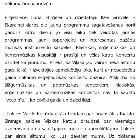
nākamajām paaudzēm.
Ērģelniecei Ilonai Birģelei un dziedātājai Ilzei Grēvelei –
Skarainei darbs pie jaunu programmu sagatavošanas norit
gandrīz katru dienu, jo visu laiku tiek veidotas jaunas
programmas, jauni kopprojekti un interesantas dažādu
mūzikas instrumentu saspēles. Klasiskās, ērģeļmūzikas un
kamermūzikas klausītāji ir prasīgi un vēlas katru koncertu
dzirdēt kā jaunumu. Prieks, ka Viļakā jau vairāk nekā astoņu
gadu laikā ir izveidojies apmeklētāju loks, kurš ar nepacietību
gaida nākamo ērģeļmūzikas koncertu baznīcā. Atšķirībā no
šlāģermūzikas un popmūzikas koncertiem, klasiskās,
ērģeļmūzikas un kamermūzikas koncertos nav tā saukto
"veco hītu", ko cilvēki gaida un dzied līdzi.
„Paldies Valsts Kultūrkapitāla fondam par finansiālu atbalstu.
Sirsnīgs paldies Viļakas katoļu draudzei par viesmīlīgo
uzņemšanu un atsaucīgajiem koncerta apmeklētājiem. Paldies
par sirds siltumu, ko Jūs dāvājiet mums. Uz tikšanās