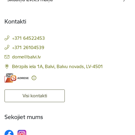
Kontakti
+371 64522453
+371 26104539
E-pasts:
dome@balvi.lv
Bērzpils iela 1A, Balvi, Balvu novads, LV-4501
Visi kontakti
Sekojiet mums