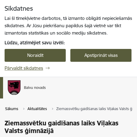
Pāriet uz lapas saturu
Sīkdatnes
Spied
lai meklētu
Enter
Lai šī tīmekļvietne darbotos, tā izmanto obligāti nepieciešamās
sīkdatnes. Ar Jūsu piekrišanu papildus šajā vietnē var tikt
izmantotas statistikas un sociālo mediju sīkdatnes.
Lūdzu, atzīmējiet savu izvēli:
Noraidīt
Apstiprināt visas
Pārvaldīt sīkdatnes
Sākums
Aktualitātes
Ziemassvētku gaidīšanas laiks Viļakas Valsts ģim
Ziemassvētku gaidīšanas laiks Viļakas
Valsts ģimnāzijā