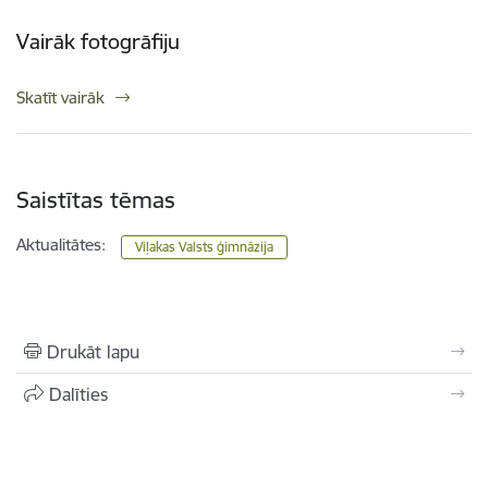
Vairāk fotogrāfiju
Skatīt vairāk
Saistītas tēmas
Aktualitātes:
Viļakas Valsts ģimnāzija
Drukāt lapu
Dalīties