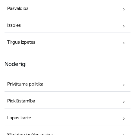
Pašvaldība
Izsoles
Tirgus izpētes
Noderīgi
Privātuma politika
Piekļūstamība
Lapas karte
Sīkdatņu izvēles maiņa