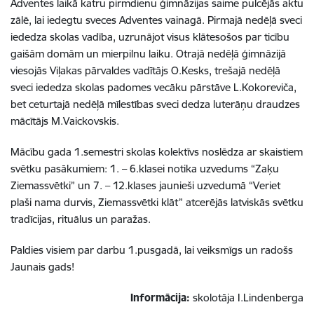
Adventes laikā katru pirmdienu ģimnāzijas saime pulcējās aktu
zālē, lai iedegtu sveces Adventes vainagā. Pirmajā nedēļā sveci
iededza skolas vadība, uzrunājot visus klātesošos par ticību
gaišām domām un mierpilnu laiku. Otrajā nedēļā ģimnāzijā
viesojās Viļakas pārvaldes vadītājs O.Kesks, trešajā nedēļā
sveci iededza skolas padomes vecāku pārstāve L.Kokoreviča,
bet ceturtajā nedēļā mīlestības sveci dedza luterāņu draudzes
mācītājs M.Vaickovskis.
Mācību gada 1.semestri skolas kolektīvs noslēdza ar skaistiem
svētku pasākumiem: 1. – 6.klasei notika uzvedums “Zaķu
Ziemassvētki” un 7. – 12.klases jaunieši uzvedumā “Veriet
plaši nama durvis, Ziemassvētki klāt” atcerējās latviskās svētku
tradīcijas, rituālus un paražas.
Paldies visiem par darbu 1.pusgadā, lai veiksmīgs un radošs
Jaunais gads!
Informācija:
skolotāja I.Lindenberga