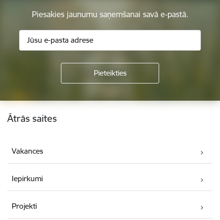
Piesakies jaunumu saņemšanai savā e-pastā.
Kājene
Ātrās saites
Vakances
Iepirkumi
Projekti