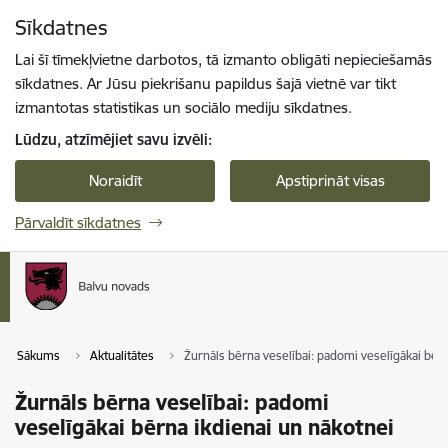
Pāriet uz lapas saturu
Sīkdatnes
Spied
lai meklētu
Enter
Lai šī tīmekļvietne darbotos, tā izmanto obligāti nepieciešamās
sīkdatnes. Ar Jūsu piekrišanu papildus šajā vietnē var tikt
izmantotas statistikas un sociālo mediju sīkdatnes.
Lūdzu, atzīmējiet savu izvēli:
Noraidīt
Apstiprināt visas
Pārvaldīt sīkdatnes
Sākums
Aktualitātes
Žurnāls bērna veselībai: padomi veselīgākai bēr
Žurnāls bērna veselībai: padomi
veselīgākai bērna ikdienai un nākotnei