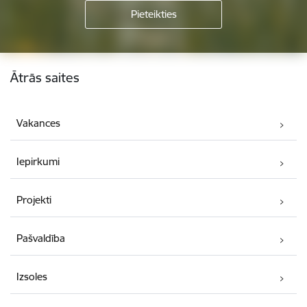
Kājene
Ātrās saites
Vakances
Iepirkumi
Projekti
Pašvaldība
Izsoles