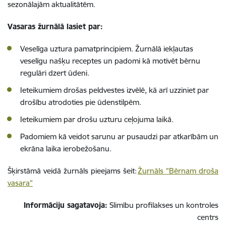
sezonālajām aktualitātēm.
Vasaras žurnālā lasiet par:
Veselīga uztura pamatprincipiem. Žurnālā iekļautas
veselīgu našķu receptes un padomi kā motivēt bērnu
regulāri dzert ūdeni.
Ieteikumiem drošas peldvestes izvēlē, kā arī uzziniet par
drošību atrodoties pie ūdenstilpēm.
Ieteikumiem par drošu uzturu ceļojuma laikā.
Padomiem kā veidot sarunu ar pusaudzi par atkarībām un
ekrāna laika ierobežošanu.
Šķirstāmā veidā žurnāls pieejams šeit:
Žurnāls "Bērnam droša
vasara"
Informāciju sagatavoja:
Slimību profilakses un kontroles
centrs