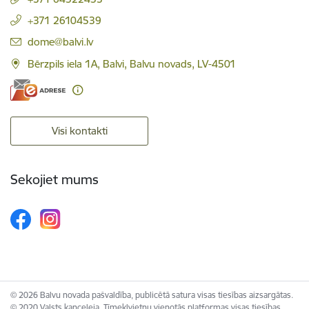
+371 26104539
E-pasts:
dome@balvi.lv
Bērzpils iela 1A, Balvi, Balvu novads, LV-4501
Visi kontakti
Sekojiet mums
© 2026 Balvu novada pašvaldība, publicētā satura visas tiesības aizsargātas.
© 2020 Valsts kanceleja, Tīmekļvietņu vienotās platformas visas tiesības