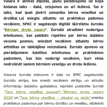
Vasara ir aktīvas atpūtas, jaunu piedzīvojumu un kopā
būšanas laiks – dabā, ceļojumos un arī ikdienā. Tas ir
laiks, kad īpaši jāvērš uzmanība bērna veselībai un
drošībai. Lai sniegtu atbalstu un praktiskus padomus
vecākiem, SPKC ir sagatavojis digitāli šķirstāmu žurnālu
“
Bērnam droša vasara
”. Žurnālā atradīsiet noderīgus
ieteikumus, kas palīdzēs rūpēties par bērnu dažādos
vecuma posmos, sniedzot vecākiem atbalstu bērnu
attīstības un labklājības veicināšanā. Žurnāls apvieno uz
pierādījumiem balstītus ieteikumus ar praktiskiem
padomiem, kas būs noderīgi vecākiem, kuri vēlas
nodrošināt saviem bērniem veselīgu un drošu ikdienu.
Vasaras žurnāla izdevums ir daļa no SPKC sagatavotās
žurnālu sērijas, kas sniedz vecākiem vērtīgu un aktuālu
informāciju dažādos gadalaikos. Iepriekš publicētie žurnāli
"Tava bērna veselībai pavasarī"
,
"Bērnam droša vasara
2024"
un
"Tava bērna veselībai – atpakaļ uz skolu"
sniedza
praktiskus padomus par bērnu drošību un veselību, atbilstoši