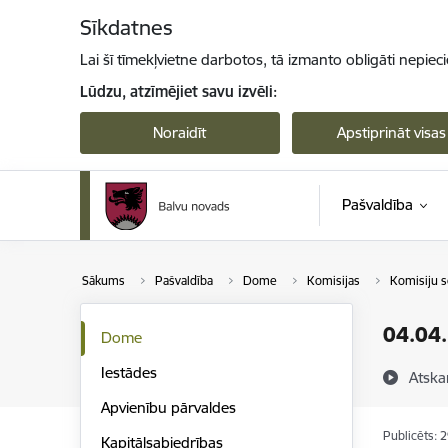
Pāriet uz lapas saturu
Sīkdatnes
Lai šī tīmekļvietne darbotos, tā izmanto obligāti nepiec
Lūdzu, atzīmējiet savu izvēli:
Noraidīt
Apstiprināt visas
Pašvaldība
Sākums
Pašvaldība
Dome
Komisijas
Komisiju s
04.04.
Dome
Iestādes
Atska
Apvienību pārvaldes
Publicēts: 
Kapitālsabiedrības