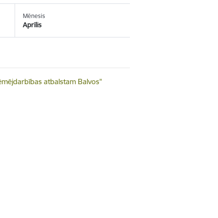
Mēnesis
Aprīlis
ēmējdarbības atbalstam Balvos"