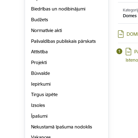
Biedrības un nodibinājumi
Kategori
Domes 
Budžets
Normatīvie akti
Lejupielād
DOME
Pašvaldības publiskais pārskats
Lejupi
P
Attīstība
īsten
Projekti
Būvvalde
Iepirkumi
Tirgus izpēte
Izsoles
Īpašumi
Nekustamā īpašuma nodoklis
Vakances