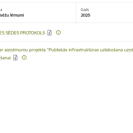
ja
Gads
sēžu lēmumi
2025
ēt:
S SĒDES PROTOKOLS
elādēt:
ar aizņēmumu projekta "Publiskās infrastruktūras uzlabošana uzņ
ošanai