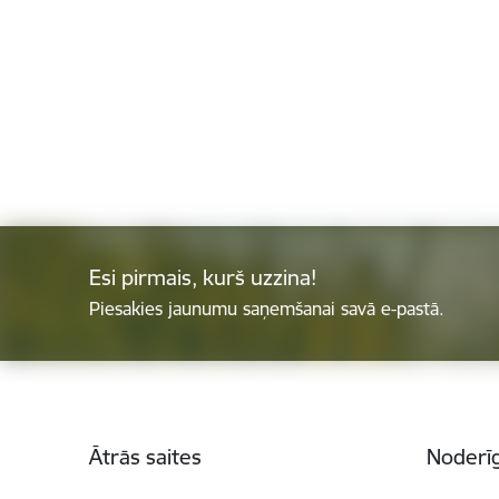
Esi pirmais, kurš uzzina!
Piesakies jaunumu saņemšanai savā e-pastā.
Kājene
Ātrās saites
Noderīg