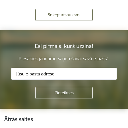
Sniegt atsauksmi
Esi pirmais, kurš uzzina!
Piesakies jaunumu saņemšanai savā e-pastā.
Kājene
Ātrās saites