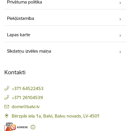
Privātuma politika
Piekļūstamība
Lapas karte
Sīkdatņu izvēles maiņa
Kontakti
+371 64522453
+371 26104539
E-pasts:
dome@balvi.lv
Bērzpils iela 1a, Balvi, Balvu novads, LV-4501