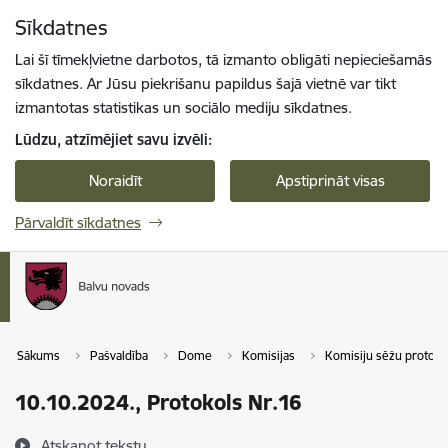
Pāriet uz lapas saturu
Sīkdatnes
Spied
lai meklētu
Enter
Lai šī tīmekļvietne darbotos, tā izmanto obligāti nepieciešamās
sīkdatnes. Ar Jūsu piekrišanu papildus šajā vietnē var tikt
izmantotas statistikas un sociālo mediju sīkdatnes.
Lūdzu, atzīmējiet savu izvēli:
Noraidīt
Apstiprināt visas
Pārvaldīt sīkdatnes
Sākums
Pašvaldība
Dome
Komisijas
Komisiju sēžu protokol
10.10.2024., Protokols Nr.16
Atskaņot tekstu