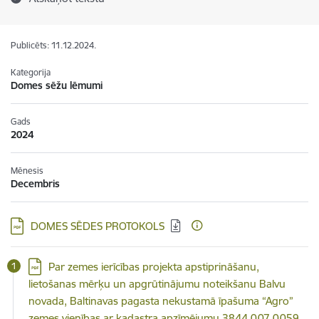
Publicēts: 11.12.2024.
Kategorija
Domes sēžu lēmumi
Gads
2024
Mēnesis
Decembris
Lejupielādēt:
DOMES SĒDES PROTOKOLS
Lejupielādēt:
Par zemes ierīcības projekta apstiprināšanu,
lietošanas mērķu un apgrūtinājumu noteikšanu Balvu
novada, Baltinavas pagasta nekustamā īpašuma “Agro”
zemes vienības ar kadastra apzīmējumu 3844 007 0059