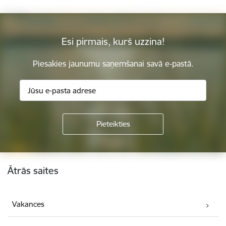
Esi pirmais, kurš uzzina!
Piesakies jaunumu saņemšanai savā e-pastā.
Kājene
Ātrās saites
Vakances