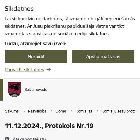
Pāriet uz lapas saturu
Sīkdatnes
Spied
lai meklētu
Enter
Lai šī tīmekļvietne darbotos, tā izmanto obligāti nepieciešamās
sīkdatnes. Ar Jūsu piekrišanu papildus šajā vietnē var tikt
izmantotas statistikas un sociālo mediju sīkdatnes.
Lūdzu, atzīmējiet savu izvēli:
Noraidīt
Apstiprināt visas
Pārvaldīt sīkdatnes
Sākums
Pašvaldība
Dome
Komisijas
Komisiju sēžu protokol
11.12.2024., Protokols Nr.19
Atskaņot tekstu