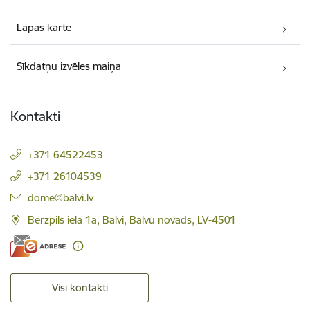
Lapas karte
Sīkdatņu izvēles maiņa
Kontakti
+371 64522453
+371 26104539
E-pasts:
dome@balvi.lv
Bērzpils iela 1a, Balvi, Balvu novads, LV-4501
Visi kontakti