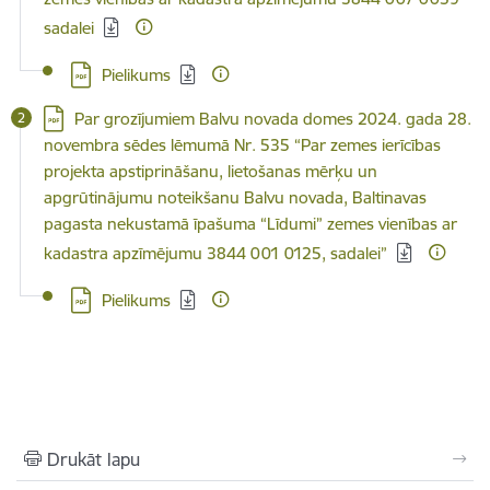
sadalei
Lejupielādēt:
Pielikums
Lejupielādēt:
Par grozījumiem Balvu novada domes 2024. gada 28.
novembra sēdes lēmumā Nr. 535 “Par zemes ierīcības
projekta apstiprināšanu, lietošanas mērķu un
apgrūtinājumu noteikšanu Balvu novada, Baltinavas
pagasta nekustamā īpašuma “Līdumi” zemes vienības ar
kadastra apzīmējumu 3844 001 0125, sadalei”
Lejupielādēt:
Pielikums
Drukāt lapu