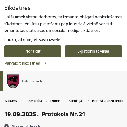
Pāriet uz lapas saturu
Sīkdatnes
Spied
lai meklētu
Enter
Lai šī tīmekļvietne darbotos, tā izmanto obligāti nepieciešamās
sīkdatnes. Ar Jūsu piekrišanu papildus šajā vietnē var tikt
izmantotas statistikas un sociālo mediju sīkdatnes.
Lūdzu, atzīmējiet savu izvēli:
Noraidīt
Apstiprināt visas
Pārvaldīt sīkdatnes
Sākums
Pašvaldība
Dome
Komisijas
Komisiju sēžu protokol
19.09.2025., Protokols Nr.21
Atskaņot tekstu