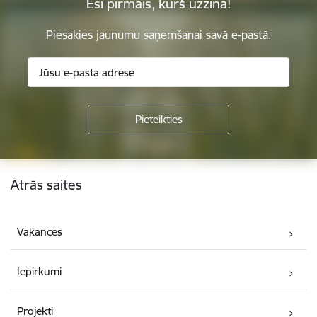
Esi pirmais, kurš uzzina!
Piesakies jaunumu saņemšanai savā e-pastā.
Kājene
Ātrās saites
Vakances
Iepirkumi
Projekti