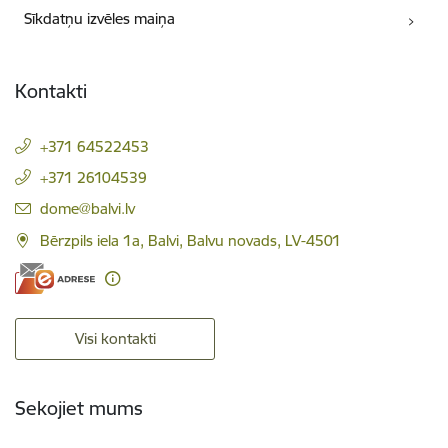
Sīkdatņu izvēles maiņa
Kontakti
+371 64522453
+371 26104539
E-pasts:
dome@balvi.lv
Bērzpils iela 1a, Balvi, Balvu novads, LV-4501
Visi kontakti
Sekojiet mums