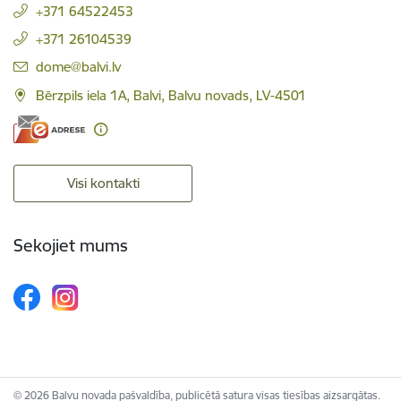
+371 64522453
+371 26104539
E-pasts:
dome@balvi.lv
Bērzpils iela 1A, Balvi, Balvu novads, LV-4501
Visi kontakti
Sekojiet mums
© 2026 Balvu novada pašvaldība, publicētā satura visas tiesības aizsargātas.