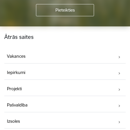
Kājene
Ātrās saites
Vakances
Iepirkumi
Projekti
Pašvaldība
Izsoles