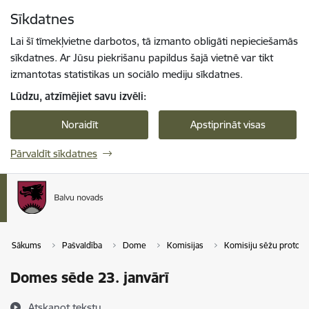
Pāriet uz lapas saturu
Sīkdatnes
Spied
lai meklētu
Enter
Lai šī tīmekļvietne darbotos, tā izmanto obligāti nepieciešamās
sīkdatnes. Ar Jūsu piekrišanu papildus šajā vietnē var tikt
izmantotas statistikas un sociālo mediju sīkdatnes.
Lūdzu, atzīmējiet savu izvēli:
Noraidīt
Apstiprināt visas
Pārvaldīt sīkdatnes
Sākums
Pašvaldība
Dome
Komisijas
Komisiju sēžu protokol
Domes sēde 23. janvārī
Atskaņot tekstu