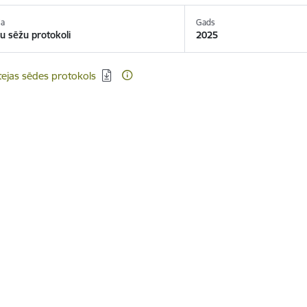
ja
Gads
u sēžu protokoli
2025
ēt:
ejas sēdes protokols