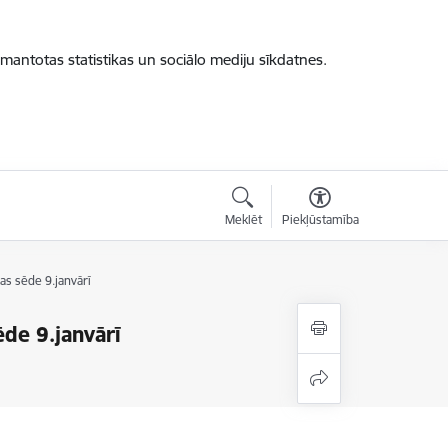
zmantotas statistikas un sociālo mediju sīkdatnes.
Meklēt
Piekļūstamība
jas sēde 9.janvārī
ēde 9.janvārī