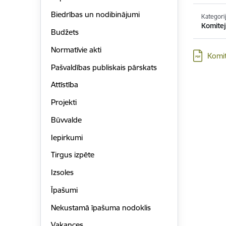
Biedrības un nodibinājumi
Kategori
Komitej
Budžets
Normatīvie akti
Lejupielād
Komit
Pašvaldības publiskais pārskats
Attīstība
Projekti
Būvvalde
Iepirkumi
Tirgus izpēte
Izsoles
Īpašumi
Nekustamā īpašuma nodoklis
Vakances