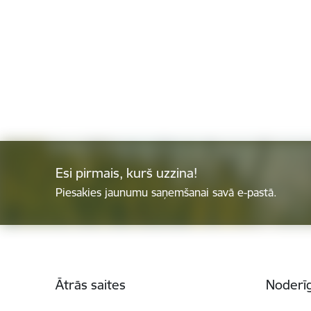
Esi pirmais, kurš uzzina!
Piesakies jaunumu saņemšanai savā e-pastā.
Kājene
Ātrās saites
Noderīg