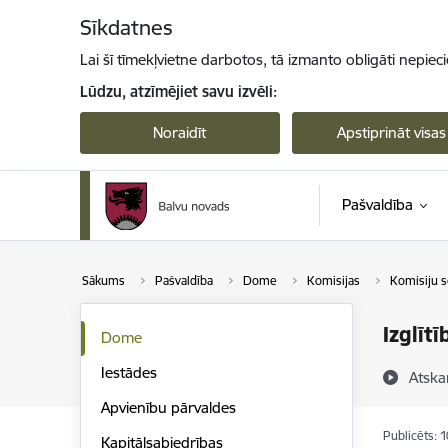
Pāriet uz lapas saturu
Sīkdatnes
Lai šī tīmekļvietne darbotos, tā izmanto obligāti nepiec
Lūdzu, atzīmējiet savu izvēli:
Noraidīt
Apstiprināt visas
Pašvaldība
Sākums
Pašvaldība
Dome
Komisijas
Komisiju s
Izglīt
Dome
Iestādes
Atska
Apvienību pārvaldes
Publicēts: 
Kapitālsabiedrības