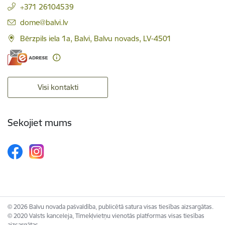
+371 26104539
E-pasts:
dome@balvi.lv
Bērzpils iela 1a, Balvi, Balvu novads, LV-4501
Visi kontakti
Sekojiet mums
© 2026 Balvu novada pašvaldība, publicētā satura visas tiesības aizsargātas.
© 2020 Valsts kanceleja, Tīmekļvietņu vienotās platformas visas tiesības
aizsargātas.