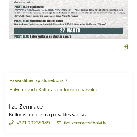
Pašvaldības izpilddirektors
Balvu novada Kultūras un tūrisma pārvalde
Ilze Zemrace
Kultūras un tūrisma pārvaldes vadītāja
+371 20235949
E-pasts:
ilze.zemrace@balvi.lv