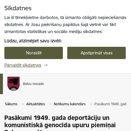
Pāriet uz lapas saturu
Sīkdatnes
Spied
lai meklētu
Enter
Lai šī tīmekļvietne darbotos, tā izmanto obligāti nepieciešamās
sīkdatnes. Ar Jūsu piekrišanu papildus šajā vietnē var tikt
izmantotas statistikas un sociālo mediju sīkdatnes.
Lūdzu, atzīmējiet savu izvēli:
Noraidīt
Apstiprināt visas
Pārvaldīt sīkdatnes
Sākums
Aktualitātes
Notikumu kalendārs
Pasākumi 1949. gada d
Pasākumi 1949. gada deportāciju un
komunistiskā genocīda upuru piemiņai