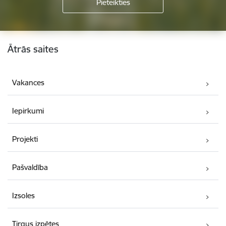
Kājene
Ātrās saites
Vakances
Iepirkumi
Projekti
Pašvaldība
Izsoles
Tirgus izpētes