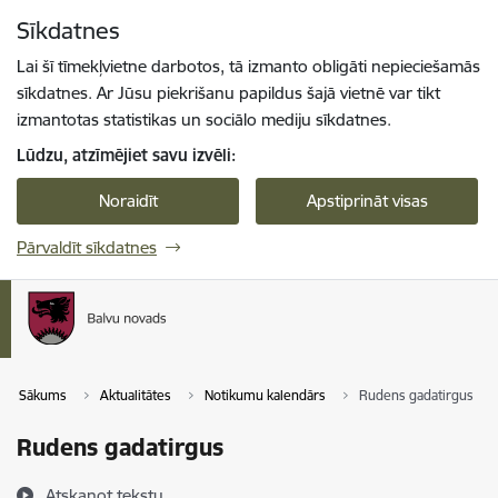
Pāriet uz lapas saturu
Sīkdatnes
Spied
lai meklētu
Enter
Lai šī tīmekļvietne darbotos, tā izmanto obligāti nepieciešamās
sīkdatnes. Ar Jūsu piekrišanu papildus šajā vietnē var tikt
izmantotas statistikas un sociālo mediju sīkdatnes.
Lūdzu, atzīmējiet savu izvēli:
Noraidīt
Apstiprināt visas
Pārvaldīt sīkdatnes
Sākums
Aktualitātes
Notikumu kalendārs
Rudens gadatirgus
Rudens gadatirgus
Atskaņot tekstu