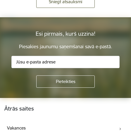
Sniegt atsauksmi
Esi pirmais, kurš uzzina!
Piesakies jaunumu saņemšanai savā e-pastā.
Kājene
Ātrās saites
Vakances