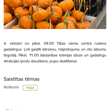
4. oktobrī no plkst. 09.00 Tilžas ciema centrā rudens
gadatirgus.
Ļoti gaidīti dārzeņu, mājražojumu un citu labumu
tirgotāji.
Plkst. 11.00 labdarības loterijas izloze un gadatirgu
atrakcijas (podu dauzīšana, pupu skaitīšana).
Saistītas tēmas
Notikumi:
Tirgus