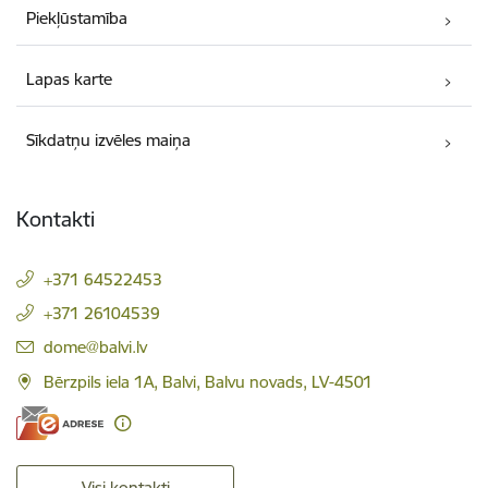
Piekļūstamība
Lapas karte
Sīkdatņu izvēles maiņa
Kontakti
+371 64522453
+371 26104539
E-pasts:
dome@balvi.lv
Bērzpils iela 1A, Balvi, Balvu novads, LV-4501
Visi kontakti