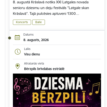
8. augustā Krāslavā notiks XXI Latgales novada
senioru dziesmu un deju festivāls "Latgale skan
Krāslavā". Tajā pulcēsies aptuveni 1300…
Koncerts
Balle
Datums
8. augusts, 2026
Laiks
Visu dienu
Atrašanās vieta
Bērzpils brīvdabas estrādē