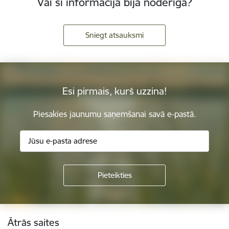
Vai šī informācija bija noderīga?
Sniegt atsauksmi
Esi pirmais, kurš uzzina!
Piesakies jaunumu saņemšanai savā e-pastā.
Kājene
Ātrās saites