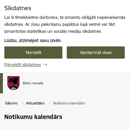
Pāriet uz lapas saturu
Sīkdatnes
Spied
lai meklētu
Enter
Lai šī tīmekļvietne darbotos, tā izmanto obligāti nepieciešamās
sīkdatnes. Ar Jūsu piekrišanu papildus šajā vietnē var tikt
izmantotas statistikas un sociālo mediju sīkdatnes.
Lūdzu, atzīmējiet savu izvēli:
Noraidīt
Apstiprināt visas
Pārvaldīt sīkdatnes
Sākums
Aktualitātes
Notikumu kalendārs
Notikumu kalendārs