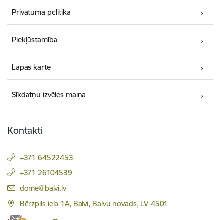
Privātuma politika
Piekļūstamība
Lapas karte
Sīkdatņu izvēles maiņa
Kontakti
+371 64522453
+371 26104539
E-pasts:
dome@balvi.lv
Bērzpils iela 1A, Balvi, Balvu novads, LV-4501