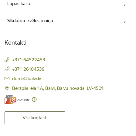
Lapas karte
Sīkdatņu izvēles maiņa
Kontakti
+371 64522453
+371 26104539
E-pasts:
dome@balvi.lv
Bērzpils iela 1A, Balvi, Balvu novads, LV-4501
Visi kontakti