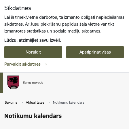
Pāriet uz lapas saturu
Sīkdatnes
Spied
lai meklētu
Enter
Lai šī tīmekļvietne darbotos, tā izmanto obligāti nepieciešamās
sīkdatnes. Ar Jūsu piekrišanu papildus šajā vietnē var tikt
izmantotas statistikas un sociālo mediju sīkdatnes.
Lūdzu, atzīmējiet savu izvēli:
Noraidīt
Apstiprināt visas
Pārvaldīt sīkdatnes
Sākums
Aktualitātes
Notikumu kalendārs
Notikumu kalendārs