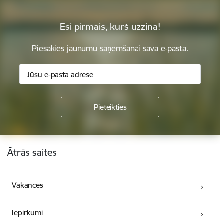
Esi pirmais, kurš uzzina!
Piesakies jaunumu saņemšanai savā e-pastā.
Kājene
Ātrās saites
Vakances
Iepirkumi