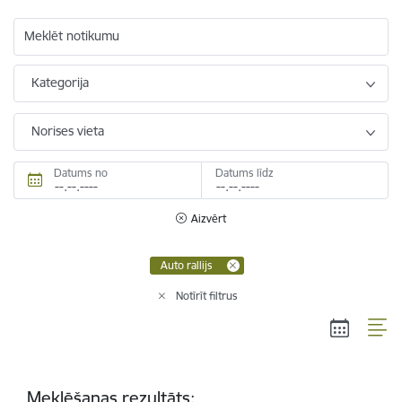
Meklēt notikumu
Kategorija
Norises vieta
Datums no
Datums līdz
Aizvērt
Auto rallijs
Notīrīt filtrus
Meklēšanas rezultāts: