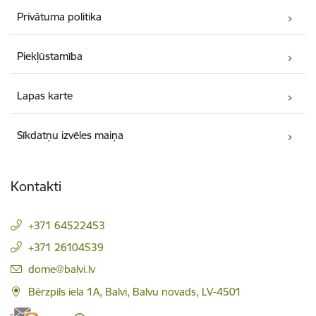
Privātuma politika
Piekļūstamība
Lapas karte
Sīkdatņu izvēles maiņa
Kontakti
+371 64522453
+371 26104539
E-pasts:
dome@balvi.lv
Bērzpils iela 1A, Balvi, Balvu novads, LV-4501