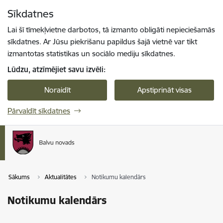
Pāriet uz lapas saturu
Sīkdatnes
Spied
lai meklētu
Enter
Lai šī tīmekļvietne darbotos, tā izmanto obligāti nepieciešamās
sīkdatnes. Ar Jūsu piekrišanu papildus šajā vietnē var tikt
izmantotas statistikas un sociālo mediju sīkdatnes.
Lūdzu, atzīmējiet savu izvēli:
Noraidīt
Apstiprināt visas
Pārvaldīt sīkdatnes
Sākums
Aktualitātes
Notikumu kalendārs
Notikumu kalendārs