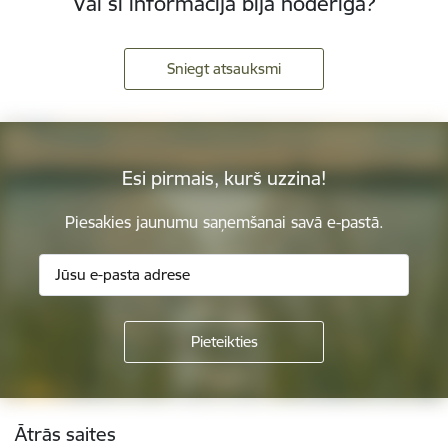
Vai šī informācija bija noderīga?
Sniegt atsauksmi
Esi pirmais, kurš uzzina!
Piesakies jaunumu saņemšanai savā e-pastā.
Kājene
Ātrās saites