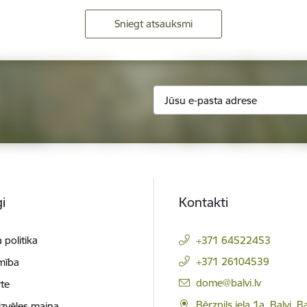
Sniegt atsauksmi
i
Kontakti
 politika
+371 64522453
+371 26104539
mība
E-pasts:
dome@balvi.lv
te
Bērzpils iela 1a, Balvi, B
izvēles maiņa