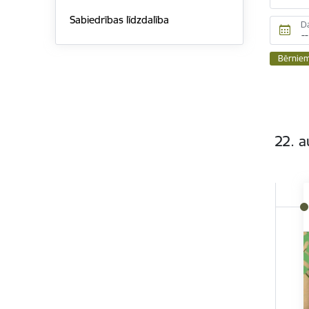
Sabiedrības līdzdalība
D
Bērnie
22. a