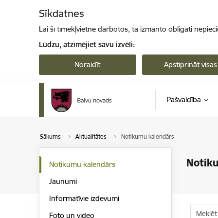
Pāriet uz lapas saturu
Sīkdatnes
Lai šī tīmekļvietne darbotos, tā izmanto obligāti nepiec
Lūdzu, atzīmējiet savu izvēli:
Noraidīt
Apstiprināt visas
Pašvaldība
Sākums
Aktualitātes
Notikumu kalendārs
Notik
Notikumu kalendārs
Jaunumi
Informatīvie izdevumi
Meklēt
Foto un video