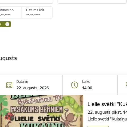
atums no
Datums līdz
m
ugusts
Datums
Laiks
22. augusts, 2026
14.00
Lielie svētki "Ku
22. augustā plkst. 
Lielie svētki "Kukaiņ