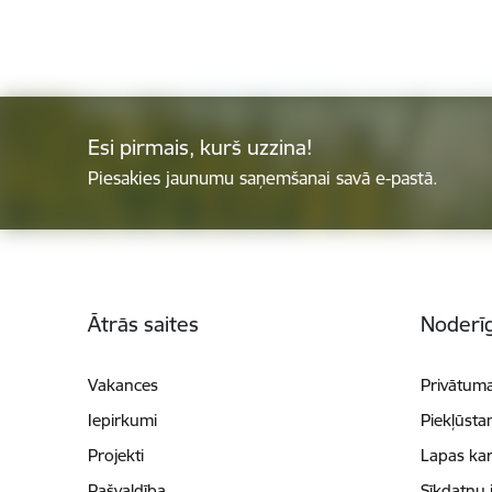
Esi pirmais, kurš uzzina!
Piesakies jaunumu saņemšanai savā e-pastā.
Kājene
Ātrās saites
Noderīg
Vakances
Privātuma
Iepirkumi
Piekļūsta
Projekti
Lapas kar
Pašvaldība
Sīkdatņu 