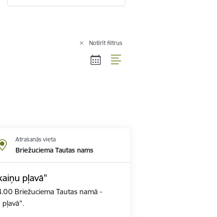
Notīrīt filtrus
Atrašanās vieta
Briežuciema Tautas nams
kaiņu pļavā"
14.00 Briežuciema Tautas namā -
u pļavā".