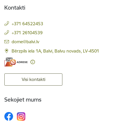
Kontakti
+371 64522453
+371 26104539
E-pasts:
dome@balvi.lv
Bērzpils iela 1A, Balvi, Balvu novads, LV-4501
Visi kontakti
Sekojiet mums