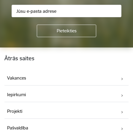
Kājene
Ātrās saites
Vakances
Iepirkumi
Projekti
Pašvaldība