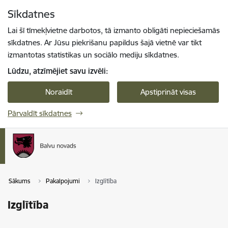
Pāriet uz lapas saturu
Sīkdatnes
Spied
lai meklētu
Enter
Lai šī tīmekļvietne darbotos, tā izmanto obligāti nepieciešamās
sīkdatnes. Ar Jūsu piekrišanu papildus šajā vietnē var tikt
izmantotas statistikas un sociālo mediju sīkdatnes.
Lūdzu, atzīmējiet savu izvēli:
Noraidīt
Apstiprināt visas
Pārvaldīt sīkdatnes
Sākums
Pakalpojumi
Izglītība
Izglītība