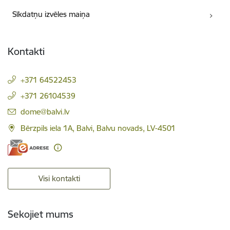
Sīkdatņu izvēles maiņa
Kontakti
+371 64522453
+371 26104539
E-pasts:
dome@balvi.lv
Bērzpils iela 1A, Balvi, Balvu novads, LV-4501
Visi kontakti
Sekojiet mums