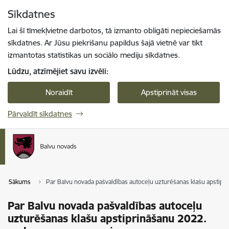
Pāriet uz lapas saturu
Sīkdatnes
Spied
lai meklētu
Enter
Lai šī tīmekļvietne darbotos, tā izmanto obligāti nepieciešamās
sīkdatnes. Ar Jūsu piekrišanu papildus šajā vietnē var tikt
izmantotas statistikas un sociālo mediju sīkdatnes.
Lūdzu, atzīmējiet savu izvēli:
Noraidīt
Apstiprināt visas
Pārvaldīt sīkdatnes
Sākums
Par Balvu novada pašvaldības autoceļu uzturēšanas klašu apstipr
Par Balvu novada pašvaldības autoceļu
uzturēšanas klašu apstiprināšanu 2022.