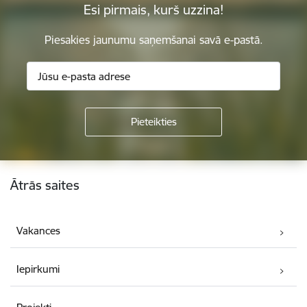
Esi pirmais, kurš uzzina!
Piesakies jaunumu saņemšanai savā e-pastā.
Kājene
Ātrās saites
Vakances
Iepirkumi