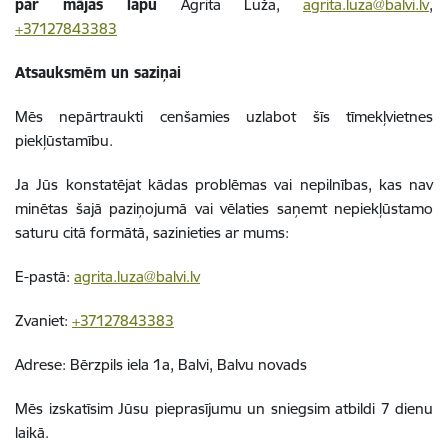
par mājas lapu
Agrita Luža,
agrita.luza@balvi.lv
,
+37127843383
Atsauksmēm un saziņai
Mēs nepārtraukti cenšamies uzlabot šīs tīmekļvietnes
piekļūstamību.
Ja Jūs konstatējat kādas problēmas vai nepilnības, kas nav
minētas šajā paziņojumā vai vēlaties saņemt nepiekļūstamo
saturu citā formātā, sazinieties ar mums:
E-pastā:
agrita.luza@balvi.lv
Zvaniet:
+37127843383
Adrese: Bērzpils iela 1a, Balvi, Balvu novads
Mēs izskatīsim Jūsu pieprasījumu un sniegsim atbildi 7 dienu
laikā.