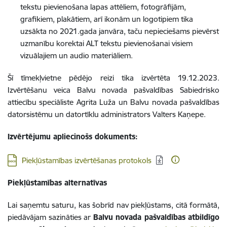
tekstu pievienošana lapas attēliem, fotogrāfijām,
grafikiem, plakātiem, arī ikonām un logotipiem tika
uzsākta no 2021.gada janvāra, taču nepieciešams pievērst
uzmanību korektai ALT tekstu pievienošanai visiem
vizuālajiem un audio materiāliem.
Šī tīmekļvietne pēdējo reizi tika izvērtēta 19.12.2023.
Izvērtēšanu veica Balvu novada pašvaldības Sabiedrisko
attiecību speciāliste Agrita Luža un Balvu novada pašvaldības
datorsistēmu un datortīklu administrators Valters Kaņepe.
Izvērtējumu apliecinošs dokuments:
Lejupielādēt:
Piekļūstamības izvērtēšanas protokols
Piekļūstamības alternatīvas
Lai saņemtu saturu, kas šobrīd nav piekļūstams, citā formātā,
piedāvājam sazināties ar
Balvu novada pašvaldības atbildīgo