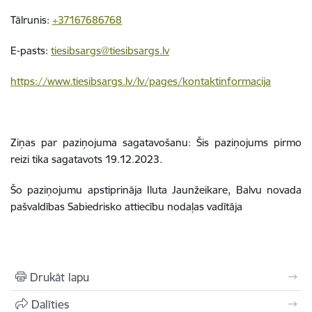
Tālrunis:
+37167686768
E-pasts:
tiesibsargs@tiesibsargs.lv
https://www.tiesibsargs.lv/lv/pages/kontaktinformacija
Ziņas par paziņojuma sagatavošanu:
Šis paziņojums pirmo
reizi tika sagatavots 19.12.2023.
Šo paziņojumu apstiprināja Iluta Jaunžeikare, Balvu novada
pašvaldības Sabiedrisko attiecību nodaļas vadītāja
Drukāt lapu
Dalīties