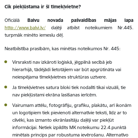
Cik piekļūstama ir šī tīmekļvietne?
Oficiālā
Balvu novada pašvaldības mājas lapa
http://www.balvi.lv/
daļēji atbilst noteikumiem Nr.445.
turpmāk minēto iemeslu dēļ.
Neatbilstība prasībām, kas minētas noteikumos Nr. 445:
Virsraksti nav izkāroti loģiskā, jēgpilnā secībā jeb
hierarhijā, tādējādi lietotājiem var būt apgrūtināta vai
neiespējama tīmekļvietnes struktūras uztvere.
Ja tīmekļvietnes satura bloki tiek nodalīti tikai vizuāli, tie
nav piekļūstami ekrāna lasīšanas ierīcēm.
Vairumam attēlu, fotogrāfiju, grafiku, plakātu, arī ikonām
un logotipiem tiek pievienoti alternatīvie teksti, līdz ar to
cilvēki, kas izmanto ekrānlasītāju daļēji var piekļūt
informācijai. Netiek izpildīts MK noteikumu 22.4.punktā
minētais princips par robustuma ievērošanu. Alternatīvo