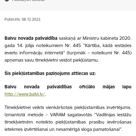
Publicēts: 06.12.2022.
Balvu novada pašvaldība
saskaņā ar Ministru kabineta 2020.
gada 14. jūlija noteikumiem Nr. 445 "Kārtība, kādā iestādes
ievieto informāciju internetā" (turpmāk – noteikumi Nr. 445)
apņemas savu tīmekļvietni veidot piekļūstamu.
Šis piekļūstamības paziņojums attiecas uz:
Balvu novada pašvaldības oficiālo mājas lapu
http://www.balvi.lv/
.
Tīmekļvietnei veikts vienkāršotais piekļūstamības invērtējums.
Izmantotā metode – VARAM sagatavotās “Vadlīnijas iestāžu
tīmekļvietnēm noteikto piekļūstamības prasību ievērošanas
ietekmes izvērtēšanai un nesamērīgā sloga pamatošanai”.