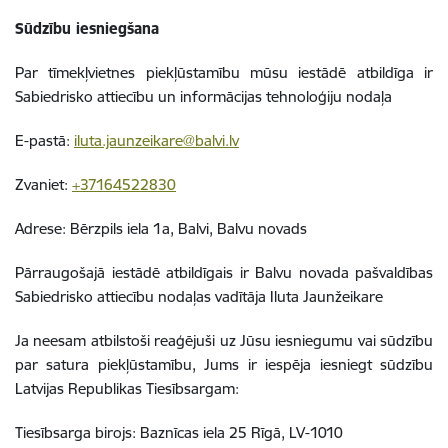
Sūdzību iesniegšana
Par tīmekļvietnes piekļūstamību mūsu iestādē atbildīga ir
Sabiedrisko attiecību un informācijas tehnoloģiju nodaļa
E-pastā:
iluta.jaunzeikare@balvi.lv
Zvaniet:
+37164522830
Adrese: Bērzpils iela 1a, Balvi, Balvu novads
Pārraugošajā iestādē atbildīgais ir Balvu novada pašvaldības
Sabiedrisko attiecību nodaļas vadītāja Iluta Jaunžeikare
Ja neesam atbilstoši reaģējuši uz Jūsu iesniegumu vai sūdzību
par satura piekļūstamību, Jums ir iespēja iesniegt sūdzību
Latvijas Republikas Tiesībsargam:
Tiesībsarga birojs: Baznīcas iela 25 Rīgā, LV-1010