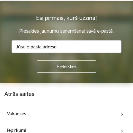
Esi pirmais, kurš uzzina!
Piesakies jaunumu saņemšanai savā e-pastā.
Kājene
Ātrās saites
Vakances
Iepirkumi