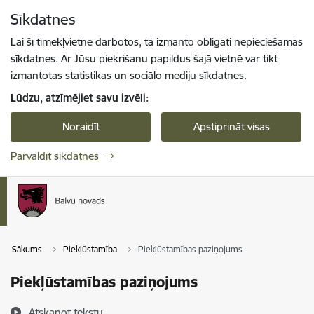
Pāriet uz lapas saturu
Sīkdatnes
Spied
lai meklētu
Enter
Lai šī tīmekļvietne darbotos, tā izmanto obligāti nepieciešamās
sīkdatnes. Ar Jūsu piekrišanu papildus šajā vietnē var tikt
izmantotas statistikas un sociālo mediju sīkdatnes.
Lūdzu, atzīmējiet savu izvēli:
Noraidīt
Apstiprināt visas
Pārvaldīt sīkdatnes
Sākums
Piekļūstamība
Piekļūstamības paziņojums
Piekļūstamības paziņojums
Atskaņot tekstu