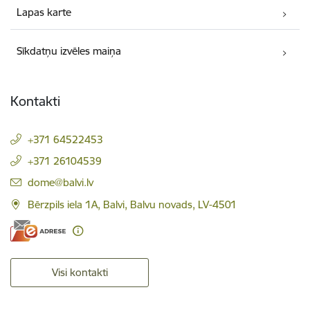
Lapas karte
Sīkdatņu izvēles maiņa
Kontakti
+371 64522453
+371 26104539
E-pasts:
dome@balvi.lv
Bērzpils iela 1A, Balvi, Balvu novads, LV-4501
Visi kontakti