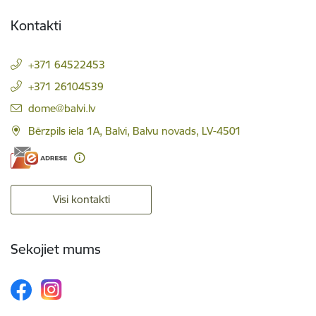
Kontakti
+371 64522453
+371 26104539
E-pasts:
dome@balvi.lv
Bērzpils iela 1A, Balvi, Balvu novads, LV-4501
Visi kontakti
Sekojiet mums