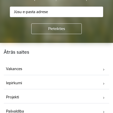
Kājene
Ātrās saites
Vakances
Iepirkumi
Projekti
Pašvaldība