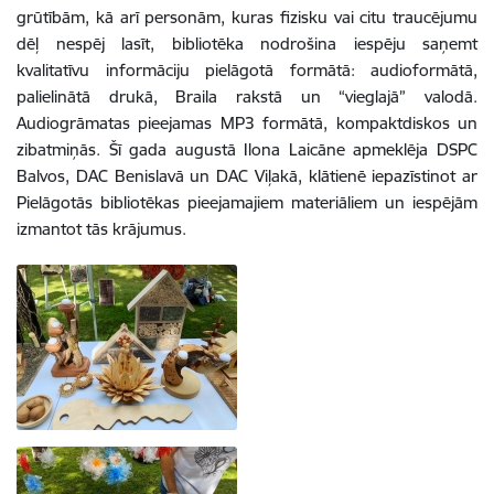
grūtībām, kā arī personām, kuras fizisku vai citu traucējumu
dēļ nespēj lasīt, bibliotēka nodrošina iespēju saņemt
kvalitatīvu informāciju pielāgotā formātā: audioformātā,
palielinātā drukā, Braila rakstā un “vieglajā” valodā.
Audiogrāmatas pieejamas MP3 formātā, kompaktdiskos un
zibatmiņās. Šī gada augustā Ilona Laicāne apmeklēja
DSPC
Balvos, DAC Benislavā un DAC Viļakā, klātienē iepazīstinot
ar
Pielāgotās bibliotēkas pieejamajiem materiāliem un iespējām
izmantot tās krājumus.