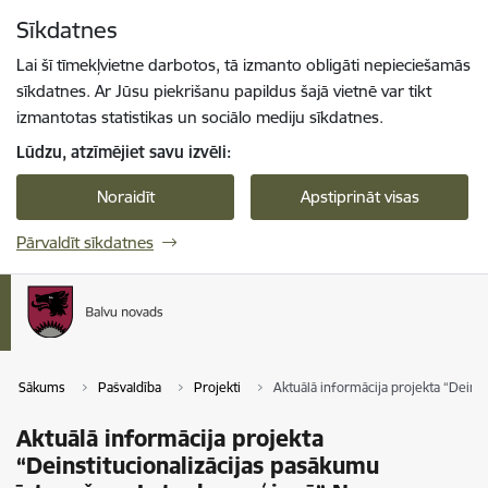
Pāriet uz lapas saturu
Sīkdatnes
Spied
lai meklētu
Enter
Lai šī tīmekļvietne darbotos, tā izmanto obligāti nepieciešamās
sīkdatnes. Ar Jūsu piekrišanu papildus šajā vietnē var tikt
izmantotas statistikas un sociālo mediju sīkdatnes.
Lūdzu, atzīmējiet savu izvēli:
Noraidīt
Apstiprināt visas
Pārvaldīt sīkdatnes
Sākums
Pašvaldība
Projekti
Aktuālā informācija projekta “Deinst
Aktuālā informācija projekta
“Deinstitucionalizācijas pasākumu