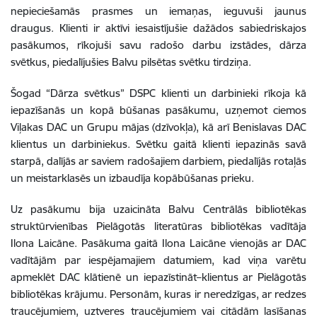
nepieciešamās prasmes un iemaņas, ieguvuši jaunus
draugus. Klienti ir aktīvi iesaistījušie dažādos sabiedriskajos
pasākumos, rīkojuši savu radošo darbu izstādes, dārza
svētkus, piedalījušies Balvu pilsētas svētku tirdziņa.
Šogad
“Dārza svētkus” DSPC klienti un darbinieki rīkoja kā
iepazīšanās un kopā būšanas pasākumu,
uzņemot ciemos
Viļakas DAC un Grupu mājas (dzīvokļa), kā arī Benislavas DAC
klientus un darbiniekus. Svētku gaitā klienti iepazinās savā
starpā, dalījās ar saviem radošajiem darbiem, piedalījās rotaļās
un meistarklasēs un izbaudīja kopābūšanas prieku.
Uz pasākumu bija uzaicināta Balvu Centrālās bibliotēkas
struktūrvienības Pielāgotās literatūras bibliotēkas vadītāja
Ilona Laicāne. Pasākuma gaitā Ilona Laicāne vienojās ar DAC
vadītājām par iespējamajiem datumiem, kad viņa varētu
apmeklēt DAC klātienē un iepazīstināt
klientus ar Pielāgotās
bibliotēkas krājumu. Personām, kuras ir neredzīgas, ar redzes
traucējumiem, uztveres traucējumiem vai citādām lasīšanas