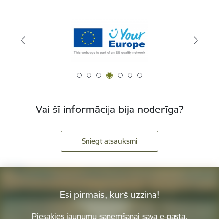
Vai šī informācija bija noderīga?
Sniegt atsauksmi
Esi pirmais, kurš uzzina!
Piesakies jaunumu saņemšanai savā e-pastā.