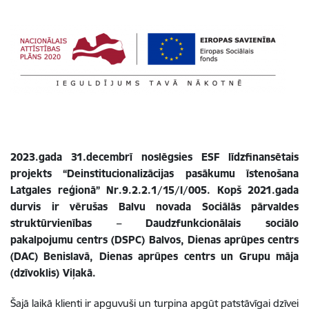
2023.gada 31.decembrī noslēgsies ESF līdzfinansētais
projekts “Deinstitucionalizācijas pasākumu īstenošana
Latgales reģionā” Nr.9.2.2.1/15/I/005.
Kopš 2021.gada
durvis ir vērušas Balvu novada Sociālās pārvaldes
struktūrvienības – Daudzfunkcionālais sociālo
pakalpojumu centrs (DSPC) Balvos, Dienas aprūpes centrs
(DAC) Benislavā, Dienas aprūpes centrs un Grupu māja
(dzīvoklis) Viļakā.
Šajā laikā klienti ir apguvuši un turpina apgūt patstāvīgai dzīvei