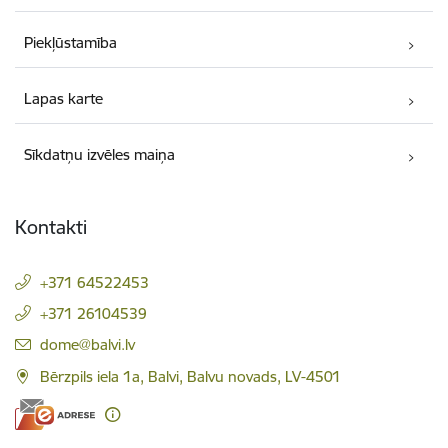
Piekļūstamība
Lapas karte
Sīkdatņu izvēles maiņa
Kontakti
+371 64522453
+371 26104539
E-pasts:
dome@balvi.lv
Bērzpils iela 1a, Balvi, Balvu novads, LV-4501