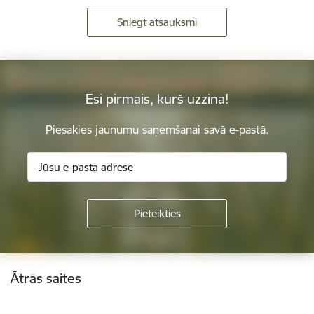
Sniegt atsauksmi
Esi pirmais, kurš uzzina!
Piesakies jaunumu saņemšanai savā e-pastā.
Kājene
Ātrās saites