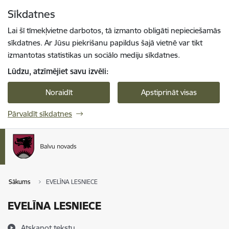
Pāriet uz lapas saturu
Sīkdatnes
Spied
lai meklētu
Enter
Lai šī tīmekļvietne darbotos, tā izmanto obligāti nepieciešamās
sīkdatnes. Ar Jūsu piekrišanu papildus šajā vietnē var tikt
izmantotas statistikas un sociālo mediju sīkdatnes.
Lūdzu, atzīmējiet savu izvēli:
Noraidīt
Apstiprināt visas
Pārvaldīt sīkdatnes
Sākums
EVELĪNA LESNIECE
EVELĪNA LESNIECE
Atskaņot tekstu