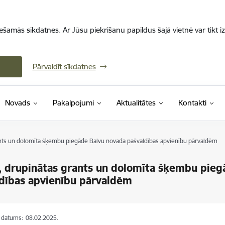
iešamās sīkdatnes. Ar Jūsu piekrišanu papildus šajā vietnē var tikt i
Pārvaldīt sīkdatnes
Novads
Pakalpojumi
Aktualitātes
Kontakti
ants un dolomīta šķembu piegāde Balvu novada pašvaldības apvienību pārvaldēm
, drupinātas grants un dolomīta šķembu pieg
dības apvienību pārvaldēm
s datums:
08.02.2025.