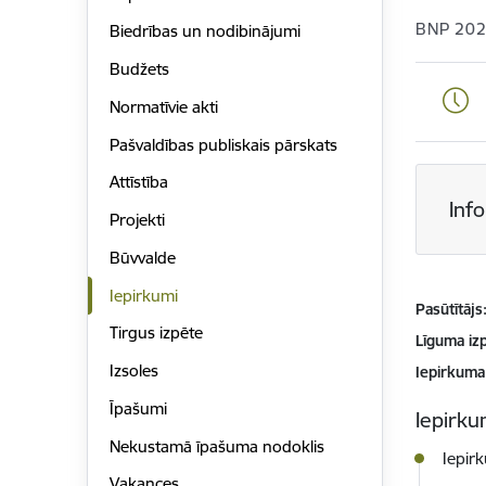
BNP 202
Biedrības un nodibinājumi
Budžets
Normatīvie akti
Pašvaldības publiskais pārskats
Attīstība
Inf
Projekti
Būvvalde
Iepirkumi
Pasūtītājs
Tirgus izpēte
Līguma izp
Izsoles
Iepirkuma
Īpašumi
Iepirkum
Nekustamā īpašuma nodoklis
Iepir
Vakances