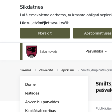
Pāriet uz lapas saturu
Sīkdatnes
Lai šī tīmekļvietne darbotos, tā izmanto obligāti nepiec
Lūdzu, atzīmējiet savu izvēli:
Noraidīt
Apstiprināt visas
Pašvaldība
Sākums
Pašvaldība
Iepirkumi
Smilts, drupinātas gr
Smilts
Dome
pašval
Iestādes
Apvienību pārvaldes
Publikācija
Kapitālsabiedrības