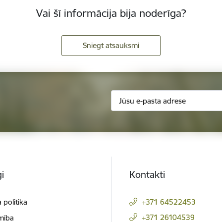
Vai šī informācija bija noderīga?
Sniegt atsauksmi
i
Kontakti
 politika
+371 64522453
+371 26104539
mība