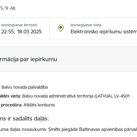
5/9 AK
Iesniegšanas termiņš
Iesniegšanas vieta
22:55, 18.03.2025
Elektronisko iepirkumu sistē
ormācija par iepirkumu
Balvu novada pašvaldība
ildes vieta
Balvu novada administratīvā teritorija (LATVIJA), LV-4501
 procedūra
Atklāts konkurss
s ir sadalīts daļās:
kuma daļas nosaukums: Smilts piegāde Baltinavas apvienības pārval