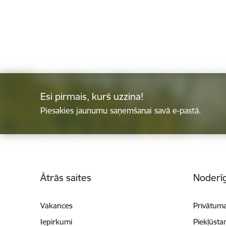
Esi pirmais, kurš uzzina!
Piesakies jaunumu saņemšanai savā e-pastā.
Kājene
Ātrās saites
Noderīg
Vakances
Privātuma
Iepirkumi
Piekļūsta