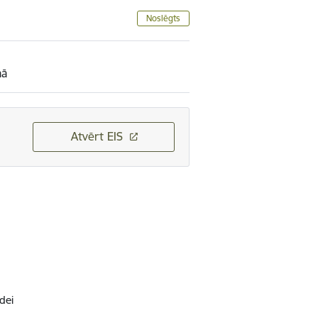
Noslēgts
mā
Atvērt EIS
dei