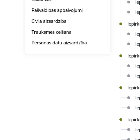
Ie
Pašvaldības apbalvojumi
Ie
Civilā aizsardzība
Iepir
Trauksmes celšana
Ie
Personas datu aizsardzība
Ie
Iepir
Ie
Ie
Iepir
Ie
Ie
Iepir
Ie
Ie