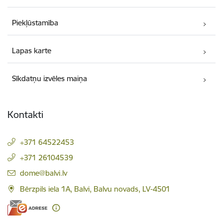
Piekļūstamība
Lapas karte
Sīkdatņu izvēles maiņa
Kontakti
+371 64522453
+371 26104539
E-pasts:
dome@balvi.lv
Bērzpils iela 1A, Balvi, Balvu novads, LV-4501