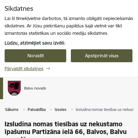
Pāriet uz lapas saturu
Sīkdatnes
Spied
lai meklētu
Enter
Lai šī tīmekļvietne darbotos, tā izmanto obligāti nepieciešamās
sīkdatnes. Ar Jūsu piekrišanu papildus šajā vietnē var tikt
izmantotas statistikas un sociālo mediju sīkdatnes.
Lūdzu, atzīmējiet savu izvēli:
Noraidīt
Apstiprināt visas
Pārvaldīt sīkdatnes
Sākums
Pašvaldība
Izsoles
Izsludina nomas tiesības uz nekustam
Izsludina nomas tiesības uz nekustamo
īpašumu Partizāna ielā 66, Balvos, Balvu