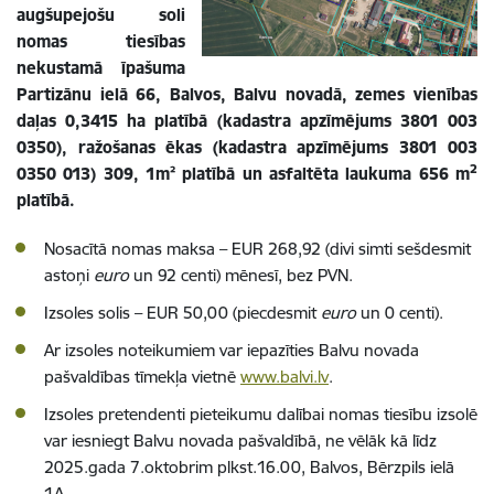
augšupejošu soli
nomas tiesības
nekustamā īpašuma
Partizānu ielā 66, Balvos, Balvu novadā, zemes vienības
daļas 0,3415 ha platībā (kadastra apzīmējums 3801 003
0350), ražošanas ēkas (kadastra apzīmējums 3801 003
2
0350 013) 309, 1m² platībā un asfaltēta laukuma 656 m
platībā.
Nosacītā nomas maksa – EUR
268,92 (divi simti sešdesmit
astoņi
euro
un 92 centi)
mēnesī, bez PVN.
Izsoles solis – EUR 50,00 (piecdesmit
euro
un 0 centi).
Ar izsoles noteikumiem var iepazīties Balvu novada
pašvaldības tīmekļa vietnē
www.balvi.lv
.
Izsoles pretendenti pieteikumu dalībai nomas tiesību izsolē
var iesniegt Balvu novada pašvaldībā, ne vēlāk kā līdz
2025.gada 7.oktobrim plkst.16.00, Balvos, Bērzpils ielā
1A.