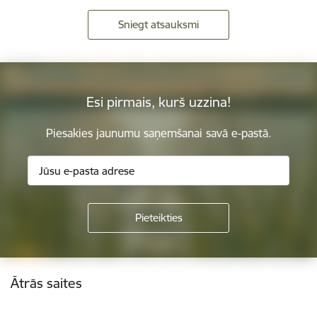
Sniegt atsauksmi
Esi pirmais, kurš uzzina!
Piesakies jaunumu saņemšanai savā e-pastā.
Kājene
Ātrās saites