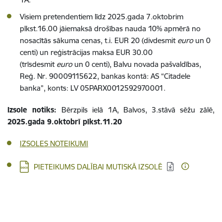
Visiem pretendentiem līdz 2025.gada 7.oktobrim
plkst.16.00 jāiemaksā drošības nauda 10% apmērā no
nosacītās sākuma cenas, t.i. EUR 20 (divdesmit
euro
un 0
centi) un reģistrācijas maksa EUR 30.00
(trīsdesmit
euro
un 0 centi), Balvu novada pašvaldības,
Reģ. Nr. 90009115622, bankas kontā: AS “Citadele
banka”, konts: LV 05PARX0012592970001.
Izsole notiks:
Bērzpils ielā 1A, Balvos, 3.stāvā sēžu zālē,
2025.gada 9.oktobrī plkst.11.20
IZSOLES NOTEIKUMI
Lejupielādēt:
PIETEIKUMS DALĪBAI MUTISKĀ IZSOLĒ