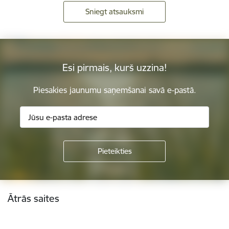
Sniegt atsauksmi
Esi pirmais, kurš uzzina!
Piesakies jaunumu saņemšanai savā e-pastā.
Kājene
Ātrās saites