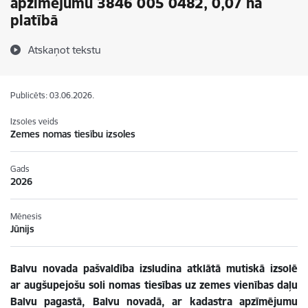
apzīmējumu 3846 005 0482, 0,07 ha
platībā
Atskaņot tekstu
Publicēts: 03.06.2026.
Izsoles veids
Zemes nomas tiesību izsoles
Gads
2026
Mēnesis
Jūnijs
Balvu novada pašvaldība izsludina atklātā mutiskā izsolē
ar augšupejošu soli nomas tiesības uz zemes vienības daļu
Balvu pagastā, Balvu novadā, ar kadastra apzīmējumu