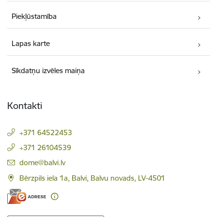
Piekļūstamība
Lapas karte
Sīkdatņu izvēles maiņa
Kontakti
+371 64522453
+371 26104539
E-pasts:
dome@balvi.lv
Bērzpils iela 1a, Balvi, Balvu novads, LV-4501