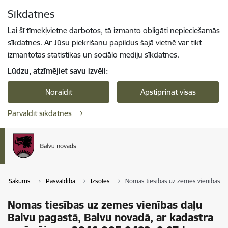
Pāriet uz lapas saturu
Sīkdatnes
Spied
lai meklētu
Enter
Lai šī tīmekļvietne darbotos, tā izmanto obligāti nepieciešamās
sīkdatnes. Ar Jūsu piekrišanu papildus šajā vietnē var tikt
izmantotas statistikas un sociālo mediju sīkdatnes.
Lūdzu, atzīmējiet savu izvēli:
Noraidīt
Apstiprināt visas
Pārvaldīt sīkdatnes
Sākums
Pašvaldība
Izsoles
Nomas tiesības uz zemes vienības da
Nomas tiesības uz zemes vienības daļu
Balvu pagastā, Balvu novadā, ar kadastra