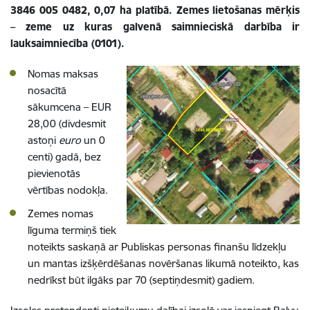
3846 005 0482, 0,07 ha platībā. Zemes lietošanas mērķis
– zeme uz kuras galvenā saimnieciskā darbība ir
lauksaimniecība (0101).
Nomas maksas
nosacītā
sākumcena – EUR
28,00 (divdesmit
astoņi
euro
un 0
centi) gadā, bez
pievienotās
vērtības nodokļa.
Zemes nomas
līguma termiņš tiek
noteikts saskaņā ar Publiskas personas finanšu līdzekļu
un mantas izšķērdēšanas novēršanas likumā noteikto, kas
nedrīkst būt ilgāks par 70 (septiņdesmit) gadiem.