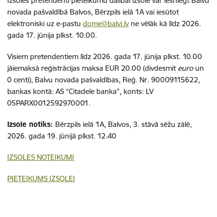
Izsoles pretendenti pieteikumu dalībai izsolē var iesniegt Balvu
novada pašvaldībā Balvos, Bērzpils ielā 1A vai iesūtot
elektroniski uz e-pastu
dome@balvi.lv
ne vēlāk kā līdz 2026.
gada 17. jūnija plkst. 10.00.
Visiem pretendentiem līdz 2026. gada 17. jūnija plkst. 10.00
jāiemaksā reģistrācijas maksa EUR 20.00 (divdesmit
euro
un
0 centi), Balvu novada pašvaldības, Reģ. Nr. 90009115622,
bankas kontā: AS “Citadele banka”, konts: LV
05PARX0012592970001.
Izsole notiks:
Bērzpils ielā 1A, Balvos, 3. stāvā sēžu zālē,
2026. gada 19. jūnijā plkst. 12.40
IZSOLES NOTEIKUMI
PIETEIKUMS IZSOLEI