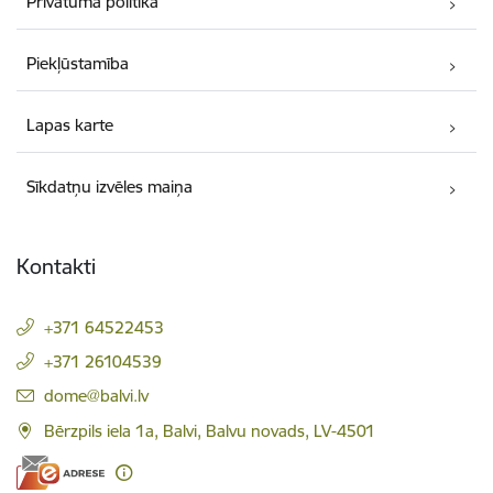
Privātuma politika
Piekļūstamība
Lapas karte
Sīkdatņu izvēles maiņa
Kontakti
+371 64522453
+371 26104539
E-pasts:
dome@balvi.lv
Bērzpils iela 1a, Balvi, Balvu novads, LV-4501