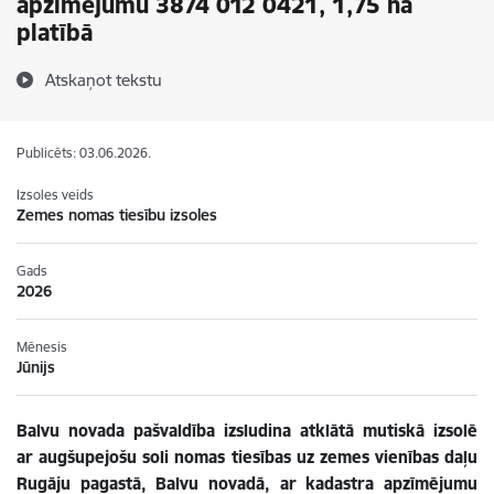
apzīmējumu 3874 012 0421, 1,75 ha
platībā
Atskaņot tekstu
Publicēts: 03.06.2026.
Izsoles veids
Zemes nomas tiesību izsoles
Gads
2026
Mēnesis
Jūnijs
Balvu novada pašvaldība izsludina atklātā mutiskā izsolē
ar augšupejošu soli nomas tiesības uz zemes vienības daļu
Rugāju pagastā, Balvu novadā, ar kadastra apzīmējumu