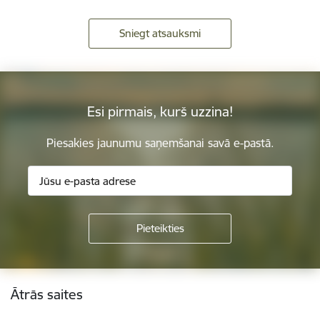
Sniegt atsauksmi
Esi pirmais, kurš uzzina!
Piesakies jaunumu saņemšanai savā e-pastā.
Kājene
Ātrās saites