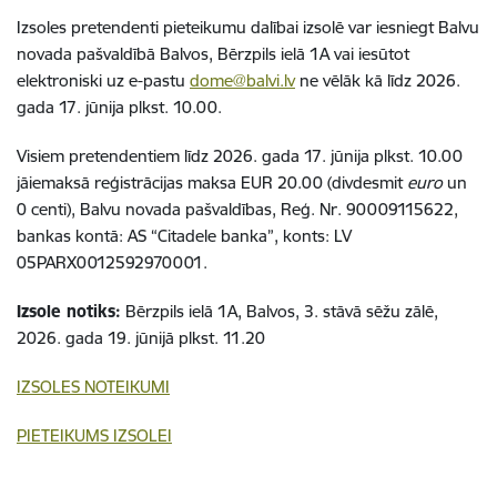
Izsoles pretendenti pieteikumu dalībai izsolē var iesniegt Balvu
novada pašvaldībā Balvos, Bērzpils ielā 1A vai iesūtot
elektroniski uz e-pastu
dome@balvi.lv
ne vēlāk kā līdz 2026.
gada 17. jūnija plkst. 10.00.
Visiem pretendentiem līdz 2026. gada 17. jūnija plkst. 10.00
jāiemaksā reģistrācijas maksa EUR 20.00 (divdesmit
euro
un
0 centi), Balvu novada pašvaldības, Reģ. Nr. 90009115622,
bankas kontā: AS “Citadele banka”, konts: LV
05PARX0012592970001.
Izsole notiks:
Bērzpils ielā 1A, Balvos, 3. stāvā sēžu zālē,
2026. gada 19. jūnijā plkst. 11.20
IZSOLES NOTEIKUMI
PIETEIKUMS IZSOLEI