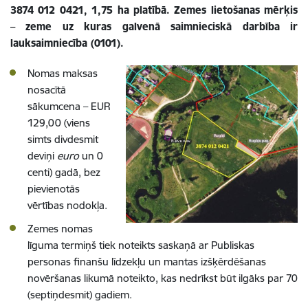
3874 012 0421, 1,75 ha platībā. Zemes lietošanas mērķis
– zeme uz kuras galvenā saimnieciskā darbība ir
lauksaimniecība (0101).
Nomas maksas
nosacītā
sākumcena – EUR
129,00 (viens
simts divdesmit
deviņi
euro
un 0
centi) gadā, bez
pievienotās
vērtības nodokļa.
Zemes nomas
līguma termiņš tiek noteikts saskaņā ar Publiskas
personas finanšu līdzekļu un mantas izšķērdēšanas
novēršanas likumā noteikto, kas nedrīkst būt ilgāks par 70
(septiņdesmit) gadiem.