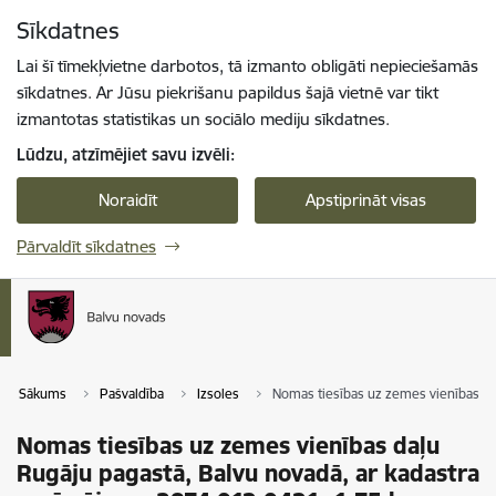
Pāriet uz lapas saturu
Sīkdatnes
Spied
lai meklētu
Enter
Lai šī tīmekļvietne darbotos, tā izmanto obligāti nepieciešamās
sīkdatnes. Ar Jūsu piekrišanu papildus šajā vietnē var tikt
izmantotas statistikas un sociālo mediju sīkdatnes.
Lūdzu, atzīmējiet savu izvēli:
Noraidīt
Apstiprināt visas
Pārvaldīt sīkdatnes
Sākums
Pašvaldība
Izsoles
Nomas tiesības uz zemes vienības da
Nomas tiesības uz zemes vienības daļu
Rugāju pagastā, Balvu novadā, ar kadastra