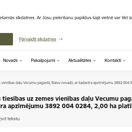
iešamās sīkdatnes. Ar Jūsu piekrišanu papildus šajā vietnē var tikt i
Pārvaldīt sīkdatnes
Novads
Pakalpojumi
Aktualitātes
Kontakti
vienības daļu Vecumu pagastā, Balvu novadā, ar kadastra apzīmējumu 3892 004 02
tiesības uz zemes vienības daļu Vecumu paga
ra apzīmējumu 3892 004 0284, 2,00 ha plat
ņot tekstu