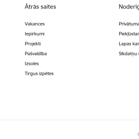
Ātrās saites
Noderīg
Vakances
Privātuma
Iepirkumi
Piekļūsta
Projekti
Lapas kar
Pašvaldība
Sīkdatņu 
Izsoles
Tirgus izpētes
©