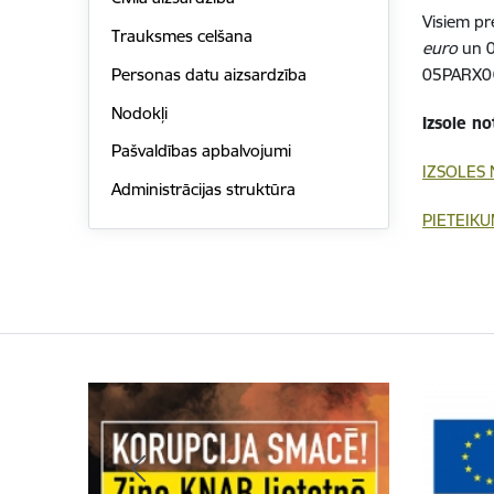
Visiem pr
Trauksmes celšana
euro
un 0
Personas datu aizsardzība
05PARX0
Nodokļi
Izsole no
Pašvaldības apbalvojumi
IZSOLES
Administrācijas struktūra
PIETEIKU