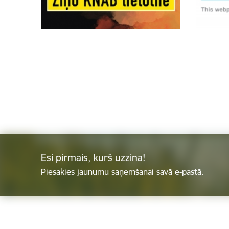
Esi pirmais, kurš uzzina!
Piesakies jaunumu saņemšanai savā e-pastā.
Kājene