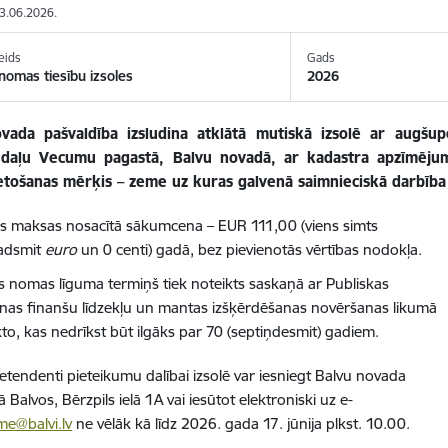
03.06.2026.
eids
Gads
omas tiesību izsoles
2026
vada pašvaldība izsludina atklātā mutiskā izsolē ar augšu
 daļu Vecumu pagastā, Balvu novadā, ar kadastra apzīmēju
etošanas mērķis – zeme uz kuras galvenā saimnieciskā darbība 
 maksas nosacītā sākumcena – EUR 111,00 (viens simts
adsmit
euro
un 0 centi) gadā, bez pievienotās vērtības nodokļa.
 nomas līguma termiņš tiek noteikts saskaņā ar Publiskas
nas finanšu līdzekļu un mantas izšķērdēšanas novēršanas likumā
kto, kas nedrīkst būt ilgāks par 70 (septiņdesmit) gadiem.
retendenti pieteikumu dalībai izsolē var iesniegt Balvu novada
 Balvos, Bērzpils ielā 1A vai iesūtot elektroniski uz e-
e@balvi.lv
ne vēlāk kā līdz 2026. gada 17. jūnija plkst. 10.00.