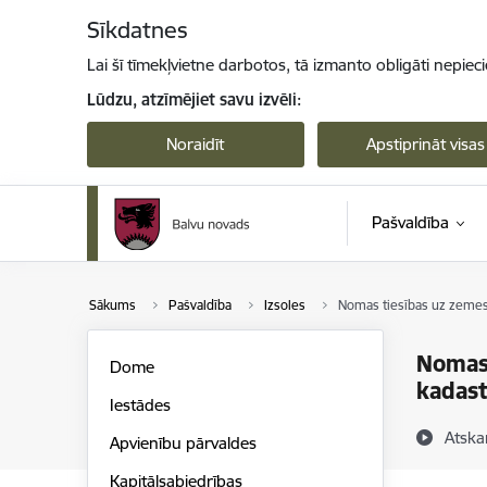
Pāriet uz lapas saturu
Sīkdatnes
Lai šī tīmekļvietne darbotos, tā izmanto obligāti nepiec
Lūdzu, atzīmējiet savu izvēli:
Noraidīt
Apstiprināt visas
Pašvaldība
Sākums
Pašvaldība
Izsoles
Nomas tiesības uz zemes 
Nomas 
Dome
kadast
Iestādes
Atska
Apvienību pārvaldes
Kapitālsabiedrības