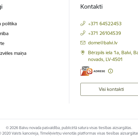
i
Kontakti
 politika
+371 64522453
+371 26104539
mība
E-pasts:
dome@balvi.lv
te
Bērzpils iela 1a, Balvi, B
izvēles maiņa
novads, LV-4501
Visi kontakti
© 2026 Balvu novada pašvaldība, publicētā satura visas tiesības aizsargātas.
 2020 Valsts kanceleja, Tīmekļvietņu vienotās platformas visas tiesības aizsargāta