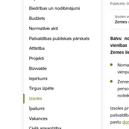
Publicēts: 
Biedrības un nodibinājumi
Izsoles v
Budžets
Zemes n
Normatīvie akti
Pašvaldības publiskais pārskats
Balvu no
vienības
Attīstība
Zemes li
Projekti
Nomas
Būvvalde
vienp
Iepirkumi
Zemes
Tirgus izpēte
perso
notei
Izsoles
Izsoles p
Īpašumi
pašvaldībā
Vakances
pastu
dom
Civilā aizsardzība