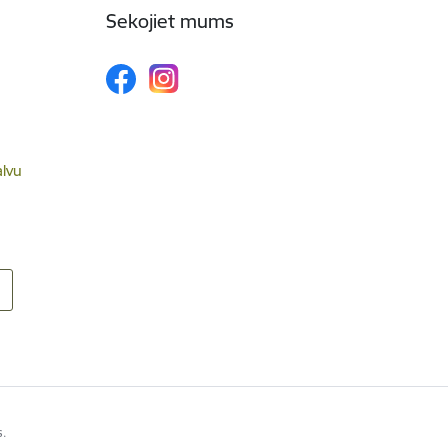
Sekojiet mums
alvu
s.