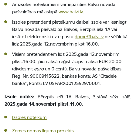
Ar izsoles noteikumiem var iepazīties Balvu novada
pašvaldības mājaslapā
www.balvi.lv
.
Izsoles pretendenti pieteikumu dalībai izsolē var iesniegt
Balvu novada pašvaldībā Balvos, Bērzpils ielā 1A vai
iesūtot elektroniski uz e-pastu
dome@balvi.lv
ne vēlāk kā
līdz 2025.gada 12.novembrim plkst.16.00.
Visiem pretendentiem līdz 2025.gada 12.novembrim
plkst.16.00. jāiemaksā reģistrācijas maksa EUR 20.00
(divdesmit
euro
un 0 centi), Balvu novada pašvaldības,
Reģ. Nr. 90009115622, bankas kontā: AS “Citadele
banka”, konts: LV 05PARX0012592970001.
Izsole notiks:
Bērzpils ielā 1A, Balvos, 3.stāvā sēžu zālē,
2025.gada 14.novembrī plkst.11.00.
Izsoles noteikumi
Zemes nomas līguma projekts