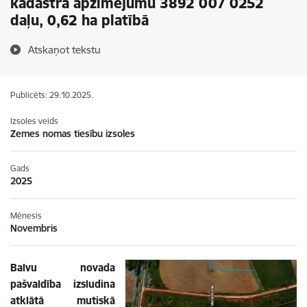
kadastra apzīmējumu 3892 007 0252
daļu, 0,62 ha platībā
Atskaņot tekstu
Publicēts: 29.10.2025.
Izsoles veids
Zemes nomas tiesību izsoles
Gads
2025
Mēnesis
Novembris
Balvu novada
pašvaldība izsludina
atklātā mutiskā