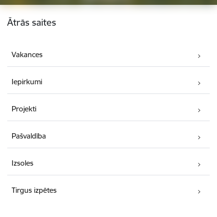
Kājene
Ātrās saites
Vakances
Iepirkumi
Projekti
Pašvaldība
Izsoles
Tirgus izpētes