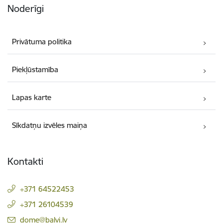
Noderīgi
Privātuma politika
Piekļūstamība
Lapas karte
Sīkdatņu izvēles maiņa
Kontakti
+371 64522453
+371 26104539
E-pasts:
dome@balvi.lv