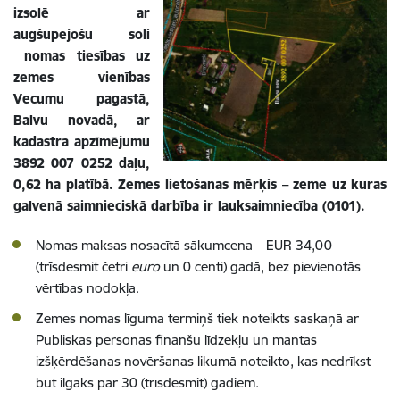
izsolē ar
augšupejošu soli
nomas tiesības uz
zemes vienības
Vecumu pagastā,
Balvu novadā, ar
kadastra apzīmējumu
3892 007 0252 daļu,
0,62 ha platībā. Zemes lietošanas mērķis – zeme uz kuras
galvenā saimnieciskā darbība ir lauksaimniecība (0101).
Nomas maksas nosacītā sākumcena – EUR
34,00
(trīsdesmit četri
euro
un 0 centi)
gadā, bez pievienotās
vērtības nodokļa.
Zemes nomas līguma termiņš tiek noteikts saskaņā ar
Publiskas personas finanšu līdzekļu un mantas
izšķērdēšanas novēršanas likumā noteikto, kas nedrīkst
būt ilgāks par 30 (trīsdesmit) gadiem.