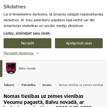
Pāriet uz lapas saturu
Sīkdatnes
Spied
lai meklētu
Enter
Lai šī tīmekļvietne darbotos, tā izmanto obligāti nepieciešamās
sīkdatnes. Ar Jūsu piekrišanu papildus šajā vietnē var tikt
izmantotas statistikas un sociālo mediju sīkdatnes.
Lūdzu, atzīmējiet savu izvēli:
Noraidīt
Apstiprināt visas
Pārvaldīt sīkdatnes
Sākums
Pašvaldība
Izsoles
Nomas tiesības uz zemes vienības Ve
Nomas tiesības uz zemes vienības
Vecumu pagastā, Balvu novadā, ar