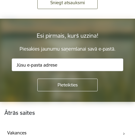
Sniegt atsauksmi
Esi pirmais, kurš uzzina!
Piesakies jaunumu saņemšanai savā e-pastā.
Kājene
Ātrās saites
Vakances