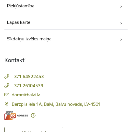
Piekļūstamība
Lapas karte
Sīkdatņu izvēles maiņa
Kontakti
+371 64522453
+371 26104539
E-pasts:
dome@balvi.lv
Bērzpils iela 1A, Balvi, Balvu novads, LV-4501