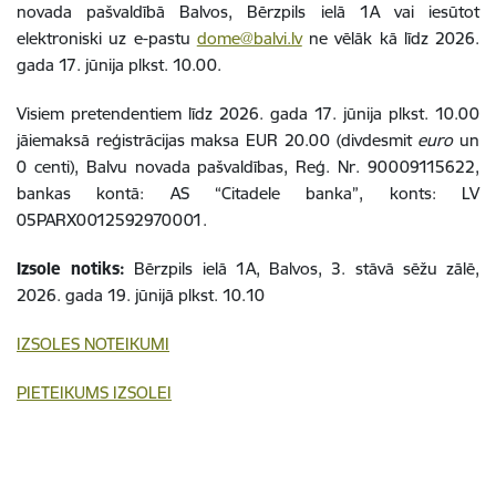
novada pašvaldībā Balvos, Bērzpils ielā 1A vai iesūtot
elektroniski uz e-pastu
dome@balvi.lv
ne vēlāk kā līdz 2026.
gada 17. jūnija plkst. 10.00.
Visiem pretendentiem līdz 2026. gada 17. jūnija plkst. 10.00
jāiemaksā reģistrācijas maksa EUR 20.00 (divdesmit
euro
un
0 centi), Balvu novada pašvaldības, Reģ. Nr. 90009115622,
bankas kontā: AS “Citadele banka”, konts: LV
05PARX0012592970001.
Izsole notiks:
Bērzpils ielā 1A, Balvos, 3. stāvā sēžu zālē,
2026. gada 19. jūnijā plkst. 10.10
IZSOLES NOTEIKUMI
PIETEIKUMS IZSOLEI