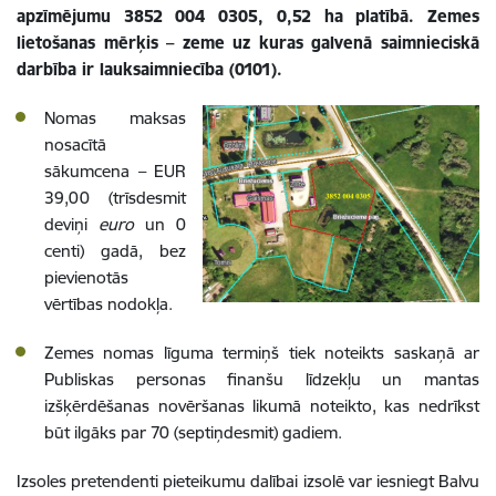
apzīmējumu 3852 004 0305, 0,52 ha platībā. Zemes
lietošanas mērķis – zeme uz kuras galvenā saimnieciskā
darbība ir lauksaimniecība (0101).
Nomas maksas
nosacītā
sākumcena – EUR
39,00 (trīsdesmit
deviņi
euro
un 0
centi) gadā, bez
pievienotās
vērtības nodokļa.
Zemes nomas līguma termiņš tiek noteikts saskaņā ar
Publiskas personas finanšu līdzekļu un mantas
izšķērdēšanas novēršanas likumā noteikto, kas nedrīkst
būt ilgāks par 70 (septiņdesmit) gadiem.
Izsoles pretendenti pieteikumu dalībai izsolē var iesniegt Balvu