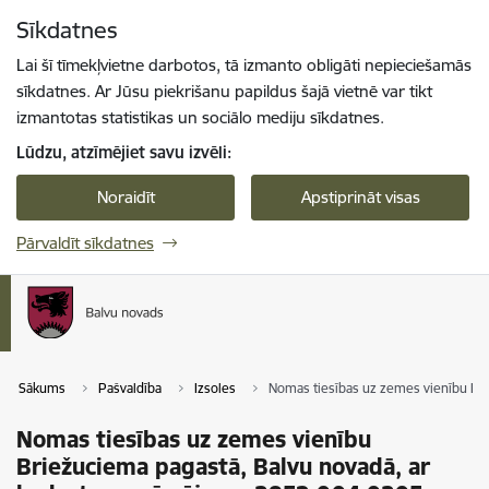
Pāriet uz lapas saturu
Sīkdatnes
Spied
lai meklētu
Enter
Lai šī tīmekļvietne darbotos, tā izmanto obligāti nepieciešamās
sīkdatnes. Ar Jūsu piekrišanu papildus šajā vietnē var tikt
izmantotas statistikas un sociālo mediju sīkdatnes.
Lūdzu, atzīmējiet savu izvēli:
Noraidīt
Apstiprināt visas
Pārvaldīt sīkdatnes
Sākums
Pašvaldība
Izsoles
Nomas tiesības uz zemes vienību Bri
Nomas tiesības uz zemes vienību
Briežuciema pagastā, Balvu novadā, ar