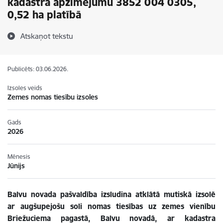
kadastra apzīmējumu 3852 004 0305,
0,52 ha platībā
Atskaņot tekstu
Publicēts: 03.06.2026.
Izsoles veids
Zemes nomas tiesību izsoles
Gads
2026
Mēnesis
Jūnijs
Balvu novada pašvaldība izsludina atklātā mutiskā izsolē
ar augšupejošu soli nomas tiesības uz zemes vienību
Briežuciema pagastā, Balvu novadā, ar kadastra