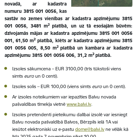
novadā, ar kadastra
numuru 3815 001 0056, kas
sastāv no zemes vienības ar kadastra apzīmējumu 3815
2
001 0056, 3481 m
platībā, un uz tā esošajām būvēm:
dzīvojamās mājas ar kadastra apzīmējumu 3815 001 0056
2
001, 61,50 m
platībā, klēts ar kadastra apzīmējumu 3815
2
001 0056 005, 8,50 m
platībā un kambara ar kadastra
2
apzīmējumu 3815 001 0056 006, 31,2 m
platībā.
Izsoles sākumcena – EUR 3100,00 (trīs tūkstoši viens
simts
euro
un 0 centi).
Izsoles solis – EUR 100,00 (viens simts
euro
un 0 centi).
Ar izsoles noteikumiem var iepazīties Balvu novada
pašvaldības tīmekļa vietnē
www.balvi.lv
.
Izsoles pretendenti pieteikumu dalībai izsolē var iesniegt
Balvu novada pašvaldībā Balvos, Bērzpils ielā 1A vai
iesūtot elektroniski uz e-pastu
dome@balvi.lv
ne vēlāk kā
līdz 2025.gada 7.novembrim plkst.10.00.