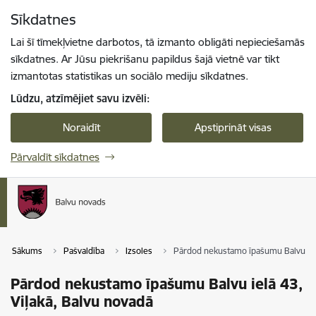
Pāriet uz lapas saturu
Sīkdatnes
Spied
lai meklētu
Enter
Lai šī tīmekļvietne darbotos, tā izmanto obligāti nepieciešamās
sīkdatnes. Ar Jūsu piekrišanu papildus šajā vietnē var tikt
izmantotas statistikas un sociālo mediju sīkdatnes.
Lūdzu, atzīmējiet savu izvēli:
Noraidīt
Apstiprināt visas
Pārvaldīt sīkdatnes
Sākums
Pašvaldība
Izsoles
Pārdod nekustamo īpašumu Balvu ielā
Pārdod nekustamo īpašumu Balvu ielā 43,
Viļakā, Balvu novadā