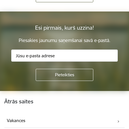
Esi pirmais, kurš uzzina!
Piesakies jaunumu saņemšanai savā e-pastā.
Kājene
Ātrās saites
Vakances