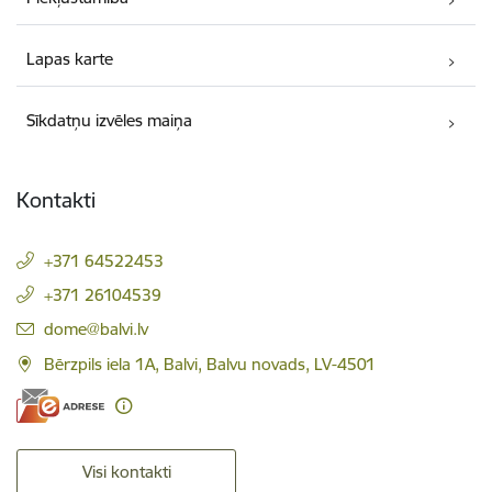
Lapas karte
Sīkdatņu izvēles maiņa
Kontakti
+371 64522453
+371 26104539
E-pasts:
dome@balvi.lv
Bērzpils iela 1A, Balvi, Balvu novads, LV-4501
Visi kontakti