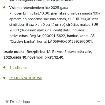
Visiem pretendentiem līdz 2025.gada
7.novembrim plkst.10.00. jāiemaksā drošības nauda 10%
apmērā no nosacītās sākuma cenas, t.i. EUR 310,00 (trīs
simti desmit
euro
un 0 centi) un reģistrācijas maksu EUR
20,00 (divdesmit
euro
un 0 centi) Balvu novada
pašvaldības, Reģ.Nr. 90009115622, bankas kontā: AS
“Citadele banka”, konts: LV 05PARX0012592970001.
Izsole notiks:
Bērzpils ielā 1A, Balvos, 3.stāvā sēžu zālē,
2025.gada 10.novembrī plkst.12.40.
1.pielikums
IZSOLES NOTEIKUMI
Drukāt lapu