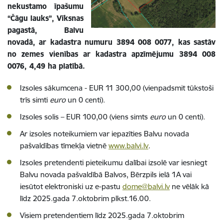
nekustamo īpašumu
“Čāgu lauks”, Vīksnas
pagastā, Balvu
novadā, ar kadastra numuru 3894 008 0077, kas sastāv
no zemes vienības ar kadastra apzīmējumu 3894 008
0076, 4,49 ha platībā.
Izsoles sākumcena - EUR 11 300,00 (vienpadsmit tūkstoši
trīs simti
euro
un 0 centi).
Izsoles solis – EUR 100,00 (viens simts
euro
un 0 centi).
Ar izsoles noteikumiem var iepazīties Balvu novada
pašvaldības tīmekļa vietnē
www.balvi.lv
.
Izsoles pretendenti pieteikumu dalībai izsolē var iesniegt
Balvu novada pašvaldībā Balvos, Bērzpils ielā 1A vai
iesūtot elektroniski uz e-pastu
dome@balvi.lv
ne vēlāk kā
līdz 2025.gada 7.oktobrim plkst.16.00.
Visiem pretendentiem līdz 2025.gada 7.oktobrim