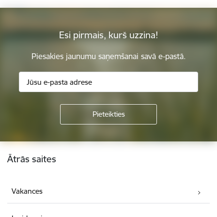
Esi pirmais, kurš uzzina!
Piesakies jaunumu saņemšanai savā e-pastā.
Kājene
Ātrās saites
Vakances