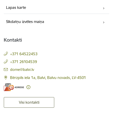
Lapas karte
Sīkdatņu izvēles maiņa
Kontakti
+371 64522453
+371 26104539
E-pasts:
dome@balvi.lv
Bērzpils iela 1a, Balvi, Balvu novads, LV-4501
Visi kontakti