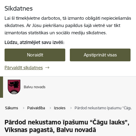
Pāriet uz lapas saturu
Sīkdatnes
Spied
lai meklētu
Enter
Lai šī tīmekļvietne darbotos, tā izmanto obligāti nepieciešamās
sīkdatnes. Ar Jūsu piekrišanu papildus šajā vietnē var tikt
izmantotas statistikas un sociālo mediju sīkdatnes.
Lūdzu, atzīmējiet savu izvēli:
Noraidīt
Apstiprināt visas
Pārvaldīt sīkdatnes
Sākums
Pašvaldība
Izsoles
Pārdod nekustamo īpašumu “Čāgu lau
Pārdod nekustamo īpašumu “Čāgu lauks”,
Vīksnas pagastā, Balvu novadā