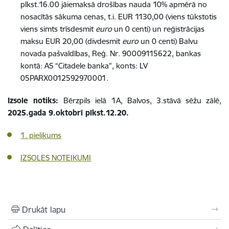
plkst.16.00 jāiemaksā drošības nauda 10% apmērā no
nosacītās sākuma cenas, t.i. EUR 1130,00 (viens tūkstotis
viens simts trīsdesmit
euro
un 0 centi) un reģistrācijas
maksu EUR 20,00 (divdesmit
euro
un 0 centi) Balvu
novada pašvaldības, Reģ. Nr. 90009115622, bankas
kontā: AS “Citadele banka”, konts: LV
05PARX0012592970001.
Izsole notiks:
Bērzpils ielā 1A, Balvos, 3.stāvā sēžu zālē,
2025.gada 9.oktobrī plkst.12.20.
1. pielikums
IZSOLES NOTEIKUMI
Drukāt lapu