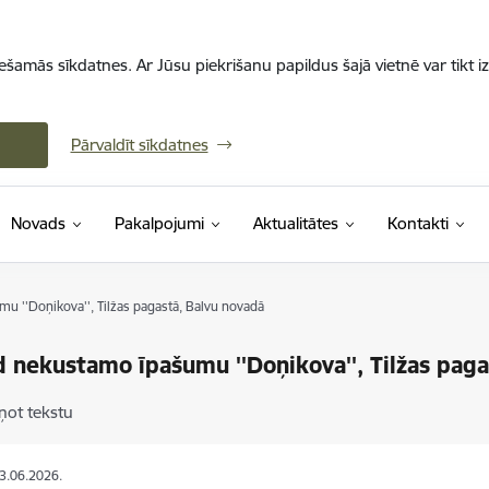
iešamās sīkdatnes. Ar Jūsu piekrišanu papildus šajā vietnē var tikt i
Pārvaldīt sīkdatnes
Novads
Pakalpojumi
Aktualitātes
Kontakti
 ''Doņikova'', Tilžas pagastā, Balvu novadā
 nekustamo īpašumu ''Doņikova'', Tilžas paga
ņot tekstu
03.06.2026.