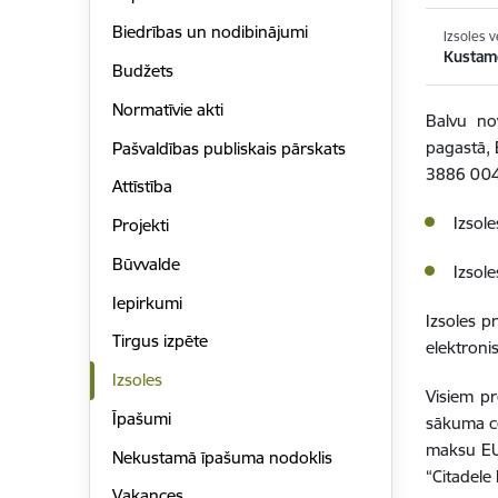
Biedrības un nodibinājumi
Izsoles v
Kustam
Budžets
Normatīvie akti
Balvu no
pagastā
,
Pašvaldības publiskais pārskats
3886 004 
Attīstība
Izsol
Projekti
Būvvalde
Izsol
Iepirkumi
Izsoles p
Tirgus izpēte
elektroni
Izsoles
Visiem pr
Īpašumi
sākuma ce
maksu EU
Nekustamā īpašuma nodoklis
“Citadel
Vakances