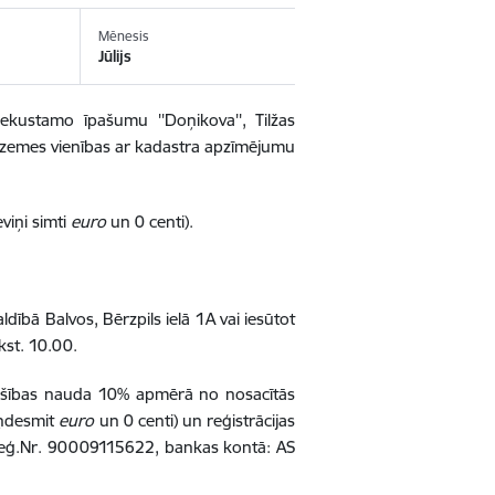
Mēnesis
Jūlijs
ekustamo īpašumu ''
Doņikova'', Tilžas
 zemes vienības ar kadastra apzīmējumu
viņi simti
euro
un 0 centi).
dībā Balvos, Bērzpils ielā 1A vai iesūtot
lkst. 10.00.
drošības nauda 10% apmērā no nosacītās
iņdesmit
euro
un 0 centi)
un reģistrācijas
Reģ.Nr. 90009115622, bankas kontā: AS