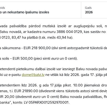
eids
Gads
o un nekustamo īpašumu izsoles
2026
vada pašvaldība pārdod mutiskā izsolē ar augšupejošu soli,
n
 Balvu novadā, ar kadastra numuru 3886 004 0129, kas sastāv no
0123, 83,47 ha platībā (t.sk. mežs 43,94 ha)
.
es sākumcena -
EUR 218 900,00 (divi simti astoņpadsmit tūkstoši de
es solis – EUR
500,00 (pieci simti
euro
un 0 centi).
retendenti pieteikumu dalībai izsolē var iesniegt Balvu novada pašval
ski uz e-pastu
dome@balvi.lv
ne vēlāk kā līdz 2026. gada 17. jūlija p
etendentiem līdz 2026. g ada 17.jūlija plkst. 10.00 jāiemaksā 
nas, t.i. EUR 21890.
00 (divdesmit viens tūkstotis astoņi simti dev
R 20,00 (divdesmit
euro
un 0 centi) Balvu novada pašvaldības, 
e banka”, konts: LV 05PARX0012592970001.