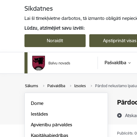
Pāriet uz lapas saturu
Sīkdatnes
Lai šī tīmekļvietne darbotos, tā izmanto obligāti nepiec
Lūdzu, atzīmējiet savu izvēli:
Noraidīt
Apstiprināt visas
Pašvaldība
Sākums
Pašvaldība
Izsoles
Pārdod nekustamo īpašumu
Pārdod
Dome
Iestādes
Atska
Apvienību pārvaldes
Publicēts: 
Kapitālsabiedrības