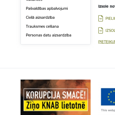
Izsole no
Pašvaldības apbalvojumi
Civilā aizsardzība
PIEL
Trauksmes celšana
IZSO
Personas datu aizsardzība
PIETEIKU