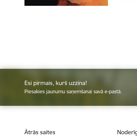
Esi pirmais, kurš uzzina!
Piesakies jaunumu saņemšanai savā e-pastā.
Kājene
Ātrās saites
Noderīg