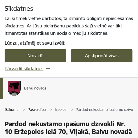
Pāriet uz lapas saturu
Sīkdatnes
Spied
lai meklētu
Enter
Lai šī tīmekļvietne darbotos, tā izmanto obligāti nepieciešamās
sīkdatnes. Ar Jūsu piekrišanu papildus šajā vietnē var tikt
izmantotas statistikas un sociālo mediju sīkdatnes.
Lūdzu, atzīmējiet savu izvēli:
Noraidīt
Apstiprināt visas
Pārvaldīt sīkdatnes
Sākums
Pašvaldība
Izsoles
Pārdod nekustamo īpašumu dzīvokli Nr
Pārdod nekustamo īpašumu dzīvokli Nr.
10 Eržepoles ielā 70, Viļakā, Balvu novadā