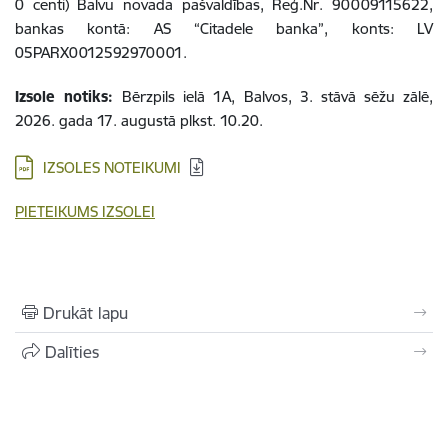
0 centi) Balvu novada pašvaldības, Reģ.Nr. 90009115622,
bankas kontā: AS “Citadele banka”, konts: LV
05PARX0012592970001.
Izsole notiks:
Bērzpils ielā 1A, Balvos, 3. stāvā sēžu zālē,
2026. gada 17. augustā plkst. 10.20.
IZSOLES NOTEIKUMI
PIETEIKUMS IZSOLEI
Drukāt lapu
Dalīties