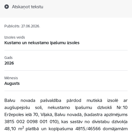
Atskaņot tekstu
Publicēts: 27.06.2026.
Izsoles veids
Kustamo un nekustamo īpašumu izsoles
Gads
2026
Mēnesis
Augusts
Balvu novada pašvaldība pārdod mutiskā izsolē ar
augšupejošu soli,
nekustamo īpašumu
dzīvokli Nr.
10
Eržepoles ielā 70, Viļakā, Balvu novadā, (kadastra apzīmējums
3815 002 0098 001 010), kas sastāv no divistabu dzīvokļa
2
48,10 m
platībā un kopīpašuma 4815/46566 domājamām