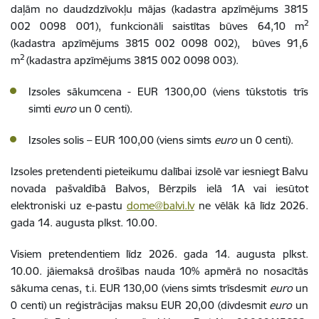
daļām no daudzdzīvokļu mājas (kadastra apzīmējums 3815
2
002 0098 001), funkcionāli saistītas būves 64,10 m
(kadastra apzīmējums 3815 002 0098 002), būves 91,6
2
m
(kadastra apzīmējums 3815 002 0098 003)
.
Izsoles sākumcena -
EUR 1300,00 (viens tūkstotis trīs
simti
euro
un 0 centi).
Izsoles solis – EUR
100,00 (viens simts
euro
un 0 centi).
Izsoles pretendenti pieteikumu dalībai izsolē var iesniegt Balvu
novada pašvaldībā Balvos, Bērzpils ielā 1A vai iesūtot
elektroniski uz e-pastu
dome@balvi.lv
ne vēlāk kā līdz 2026.
gada 14. augusta plkst. 10.00.
Visiem pretendentiem līdz 2026. gada 14. augusta plkst.
10.00. jāiemaksā drošības nauda 10% apmērā no nosacītās
sākuma cenas, t.i. EUR 130
,00 (viens simts trīsdesmit
euro
un
0 centi)
un reģistrācijas maksu EUR 20,00 (divdesmit
euro
un