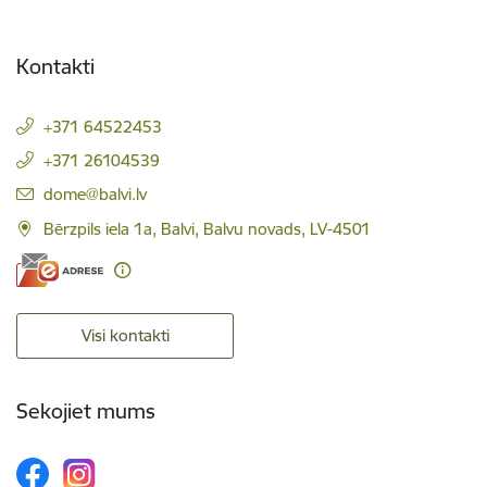
Kontakti
+371 64522453
+371 26104539
E-pasts:
dome@balvi.lv
Bērzpils iela 1a, Balvi, Balvu novads, LV-4501
Visi kontakti
Sekojiet mums