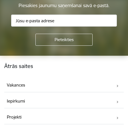
Piesakies jaunumu saņemšanai savā e-pastā.
Kājene
Ātrās saites
Vakances
Iepirkumi
Projekti