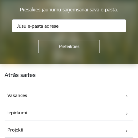
Piesakies jaunumu saņemšanai savā e-pastā.
Kājene
Ātrās saites
Vakances
Iepirkumi
Projekti