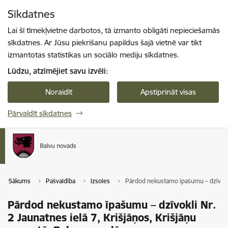
Pāriet uz lapas saturu
Sīkdatnes
Spied
lai meklētu
Enter
Lai šī tīmekļvietne darbotos, tā izmanto obligāti nepieciešamās
sīkdatnes. Ar Jūsu piekrišanu papildus šajā vietnē var tikt
izmantotas statistikas un sociālo mediju sīkdatnes.
Lūdzu, atzīmējiet savu izvēli:
Noraidīt
Apstiprināt visas
Pārvaldīt sīkdatnes
Sākums
Pašvaldība
Izsoles
Pārdod nekustamo īpašumu – dzīvokli 
Pārdod nekustamo īpašumu – dzīvokli Nr.
2 Jaunatnes ielā 7, Krišjāņos, Krišjāņu