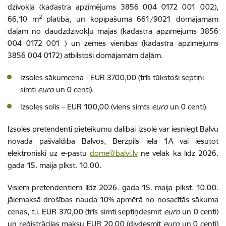
dzīvokļa (kadastra apzīmējums 3856 004 0172 001 002),
2
66,10 m
platībā, un kopīpašuma 661/9021 domājamām
daļām no daudzdzīvokļu mājas (kadastra apzīmējums 3856
004 0172 001 ) un zemes vienības (kadastra apzīmējums
3856 004 0172) atbilstoši domājamām daļām.
Izsoles sākumcena - EUR 3700,00 (trīs tūkstoši septiņi
simti
euro
un 0 centi).
Izsoles solis – EUR 100,00 (viens simts
euro
un 0 centi).
Izsoles pretendenti pieteikumu dalībai izsolē var iesniegt Balvu
novada pašvaldībā Balvos, Bērzpils ielā 1A vai iesūtot
elektroniski uz e-pastu
dome@balvi.lv
ne vēlāk kā līdz 2026.
gada 15. maija plkst. 10.00.
Visiem pretendentiem līdz 2026. gada 15. maija plkst. 10.00.
jāiemaksā drošības nauda 10% apmērā no nosacītās sākuma
cenas, t.i. EUR 370,00 (trīs simti septiņdesmit
euro
un 0 centi)
un reģistrācijas maksu EUR 20,00 (divdesmit
euro
un 0 centi)