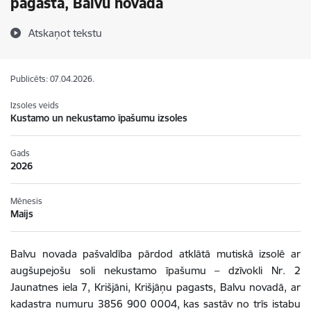
pagastā, Balvu novadā
Atskaņot tekstu
Publicēts: 07.04.2026.
Izsoles veids
Kustamo un nekustamo īpašumu izsoles
Gads
2026
Mēnesis
Maijs
Balvu novada pašvaldība pārdod atklātā mutiskā izsolē ar
augšupejošu soli nekustamo īpašumu – dzīvokli Nr.
2
Jaunatnes iela 7, Krišjāni, Krišjāņu
pagasts
, Balvu novadā, ar
kadastra numuru 3856 900 0004, kas sastāv no trīs istabu