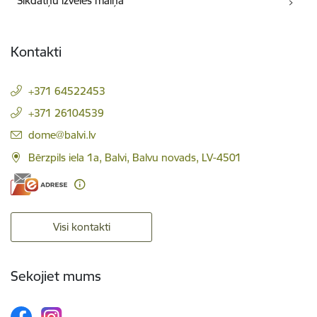
Sīkdatņu izvēles maiņa
Kontakti
+371 64522453
+371 26104539
E-pasts:
dome@balvi.lv
Bērzpils iela 1a, Balvi, Balvu novads, LV-4501
Visi kontakti
Sekojiet mums