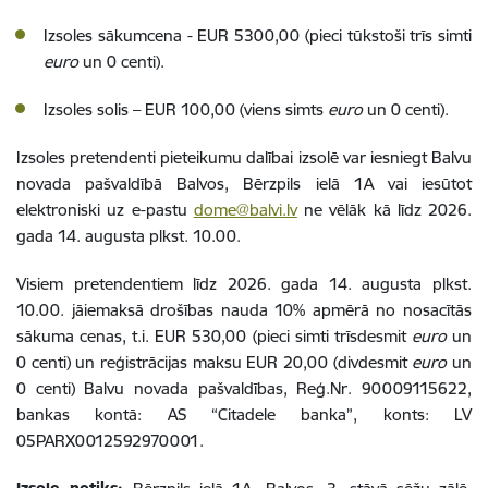
Izsoles sākumcena -
EUR 5300,00 (pieci tūkstoši trīs simti
euro
un 0 centi).
Izsoles solis – EUR
100,00 (viens simts
euro
un 0 centi).
Izsoles pretendenti pieteikumu dalībai izsolē var iesniegt Balvu
novada pašvaldībā Balvos, Bērzpils ielā 1A vai iesūtot
elektroniski uz e-pastu
dome@balvi.lv
ne vēlāk kā līdz 2026.
gada 14. augusta plkst. 10.00.
Visiem pretendentiem līdz 2026. gada 14. augusta plkst.
10.00. jāiemaksā drošības nauda 10% apmērā no nosacītās
sākuma cenas, t.i. EUR 530
,00 (pieci simti trīsdesmit
euro
un
0 centi)
un reģistrācijas maksu EUR 20,00 (divdesmit
euro
un
0 centi) Balvu novada pašvaldības, Reģ.Nr. 90009115622,
bankas kontā: AS “Citadele banka”, konts: LV
05PARX0012592970001.