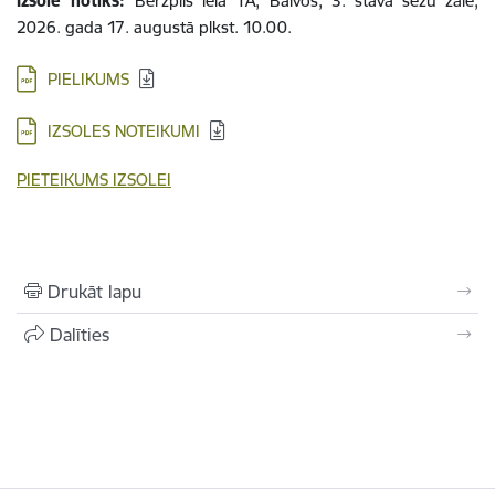
Izsole notiks:
Bērzpils ielā 1A, Balvos, 3. stāvā sēžu zālē,
2026. gada 17. augustā plkst. 10.00.
PIELIKUMS
IZSOLES NOTEIKUMI
PIETEIKUMS IZSOLEI
Drukāt lapu
Dalīties