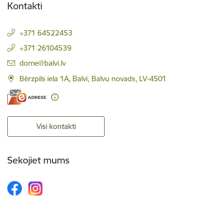
Kontakti
+371 64522453
+371 26104539
E-pasts:
dome@balvi.lv
Bērzpils iela 1A, Balvi, Balvu novads, LV-4501
Visi kontakti
Sekojiet mums