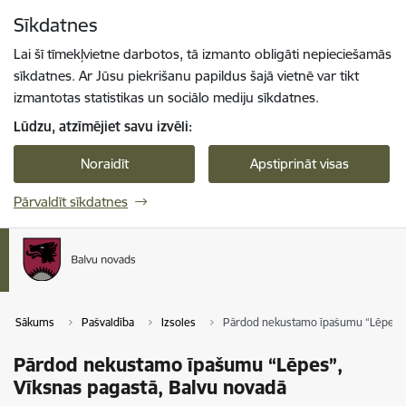
Pāriet uz lapas saturu
Sīkdatnes
Spied
lai meklētu
Enter
Lai šī tīmekļvietne darbotos, tā izmanto obligāti nepieciešamās
sīkdatnes. Ar Jūsu piekrišanu papildus šajā vietnē var tikt
izmantotas statistikas un sociālo mediju sīkdatnes.
Lūdzu, atzīmējiet savu izvēli:
Noraidīt
Apstiprināt visas
Pārvaldīt sīkdatnes
Sākums
Pašvaldība
Izsoles
Pārdod nekustamo īpašumu “Lēpes”, 
Pārdod nekustamo īpašumu “Lēpes”,
Vīksnas pagastā, Balvu novadā