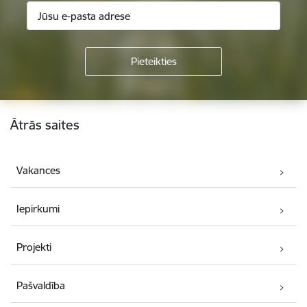
Kājene
Ātrās saites
Vakances
Iepirkumi
Projekti
Pašvaldība