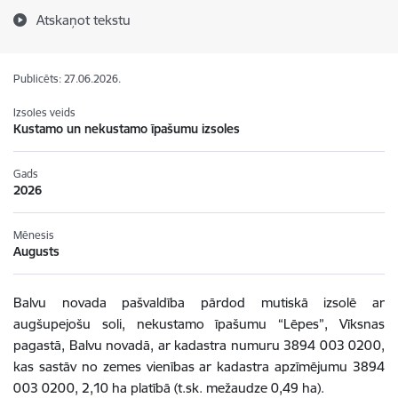
Atskaņot tekstu
Publicēts: 27.06.2026.
Izsoles veids
Kustamo un nekustamo īpašumu izsoles
Gads
2026
Mēnesis
Augusts
Balvu novada pašvaldība pārdod mutiskā izsolē ar
augšupejošu soli,
nekustamo īpašumu
“Lēpes”, Vīksnas
pagastā
, Balvu novadā, ar kadastra numuru 3894 003 0200,
kas sastāv no zemes vienības ar kadastra apzīmējumu 3894
003 0200, 2,10 ha platībā (t.sk. mežaudze 0,49 ha)
.