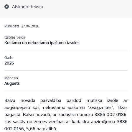
Atskaņot tekstu
Publicēts: 27.06.2026.
Izsoles veids
Kustamo un nekustamo īpašumu izsoles
Gads
2026
Mēnesis
Augusts
Balvu novada pašvaldība pārdod mutiskā izsolē ar
augšupejošu soli,
nekustamo īpašumu
“Zvaigznītes”, Tilžas
pagastā
, Balvu novadā, ar kadastra numuru 3886 002 0186,
kas sastāv no zemes vienības ar kadastra apzīmējumu 3886
002 0156, 5,66 ha platībā
.