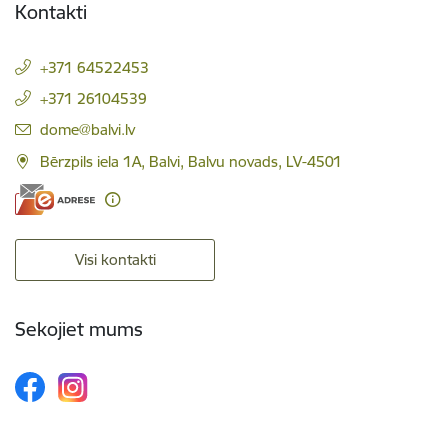
Kontakti
+371 64522453
+371 26104539
E-pasts:
dome@balvi.lv
Bērzpils iela 1A, Balvi, Balvu novads, LV-4501
Visi kontakti
Sekojiet mums