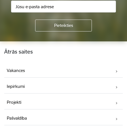
Kājene
Ātrās saites
Vakances
Iepirkumi
Projekti
Pašvaldība