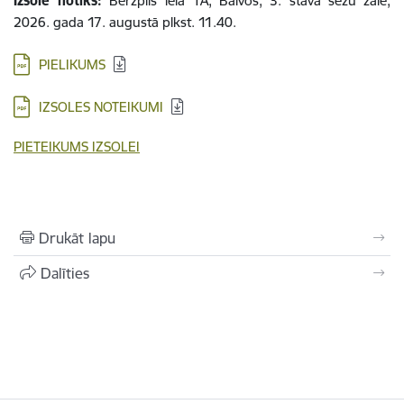
Izsole notiks:
Bērzpils ielā 1A, Balvos, 3. stāvā sēžu zālē,
2026. gada 17. augustā plkst. 11.40.
PIELIKUMS
IZSOLES NOTEIKUMI
PIETEIKUMS IZSOLEI
Drukāt lapu
Dalīties