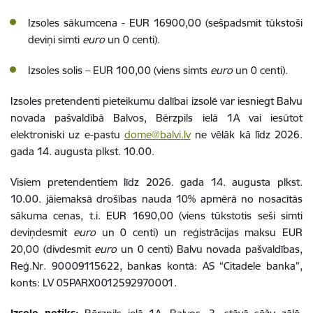
Izsoles sākumcena -
EUR 16900,00 (sešpadsmit tūkstoši
deviņi simti
euro
un 0 centi).
Izsoles solis – EUR
100,00 (viens simts
euro
un 0 centi).
Izsoles pretendenti pieteikumu dalībai izsolē var iesniegt Balvu
novada pašvaldībā Balvos, Bērzpils ielā 1A vai iesūtot
elektroniski uz e-pastu
dome@balvi.lv
ne vēlāk kā līdz 2026.
gada 14. augusta plkst. 10.00.
Visiem pretendentiem līdz 2026. gada 14. augusta plkst.
10.00. jāiemaksā drošības nauda 10% apmērā no nosacītās
sākuma cenas, t.i. EUR 1690
,00 (viens tūkstotis seši simti
deviņdesmit
euro
un 0 centi)
un reģistrācijas maksu EUR
20,00 (divdesmit
euro
un 0 centi) Balvu novada pašvaldības,
Reģ.Nr. 90009115622, bankas kontā: AS “Citadele banka”,
konts: LV 05PARX0012592970001.