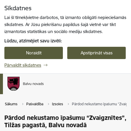
Pāriet uz lapas saturu
Sīkdatnes
Spied
lai meklētu
Enter
Lai šī tīmekļvietne darbotos, tā izmanto obligāti nepieciešamās
sīkdatnes. Ar Jūsu piekrišanu papildus šajā vietnē var tikt
izmantotas statistikas un sociālo mediju sīkdatnes.
Lūdzu, atzīmējiet savu izvēli:
Noraidīt
Apstiprināt visas
Pārvaldīt sīkdatnes
Sākums
Pašvaldība
Izsoles
Pārdod nekustamo īpašumu “Zvaigznīt
Pārdod nekustamo īpašumu “Zvaigznītes”,
Tilžas pagastā, Balvu novadā