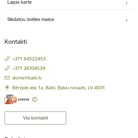
Lapas karte
Sīkdatņu izvēles maiņa
Kontakti
+371 64522453
+371 26104539
E-pasts:
dome@balvi.lv
Bērzpils iela 1a, Balvi, Balvu novads, LV-4501
Visi kontakti