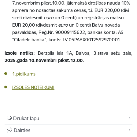
7.novembrim plkst.10.00. jāiemaksā drošības nauda 10%
apmērā no nosacītās sākuma cenas, t.i. EUR 220,00 (divi
simti divdesmit
euro
un 0 centi) un reģistrācijas maksu
EUR 20,00 (divdesmit
euro
un 0 centi) Balvu novada
pašvaldības, Reģ.Nr. 90009115622, bankas kontā: AS
“Citadele banka”, konts: LV 05PARX0012592970001.
Izsole notiks:
Bērzpils ielā 1A, Balvos, 3.stāvā sēžu zālē,
2025.gada 10.novembrī plkst.12.00.
1.pielikums
IZSOLES NOTEIKUMI
Drukāt lapu
Dalīties