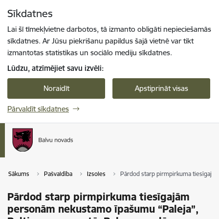
Pāriet uz lapas saturu
Sīkdatnes
Spied
lai meklētu
Enter
Lai šī tīmekļvietne darbotos, tā izmanto obligāti nepieciešamās
sīkdatnes. Ar Jūsu piekrišanu papildus šajā vietnē var tikt
izmantotas statistikas un sociālo mediju sīkdatnes.
Lūdzu, atzīmējiet savu izvēli:
Noraidīt
Apstiprināt visas
Pārvaldīt sīkdatnes
Sākums
Pašvaldība
Izsoles
Pārdod starp pirmpirkuma tiesīgajā
Pārdod starp pirmpirkuma tiesīgajām
personām nekustamo īpašumu “Paleja”,