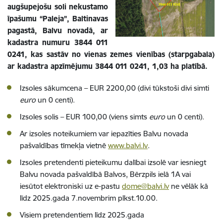
augšupejošu soli nekustamo
īpašumu “Paleja”, Baltinavas
pagastā, Balvu novadā, ar
kadastra numuru 3844 011
0241, kas sastāv no vienas zemes vienības (starpgabala)
ar kadastra apzīmējumu 3844 011 0241, 1,03 ha platībā.
Izsoles sākumcena – EUR 2200,00 (divi tūkstoši divi simti
euro
un 0 centi).
Izsoles solis – EUR 100,00 (viens simts
euro
un 0 centi).
Ar izsoles noteikumiem var iepazīties Balvu novada
pašvaldības tīmekļa vietnē
www.balvi.lv
.
Izsoles pretendenti pieteikumu dalībai izsolē var iesniegt
Balvu novada pašvaldībā Balvos, Bērzpils ielā 1A vai
iesūtot elektroniski uz e-pastu
dome@balvi.lv
ne vēlāk kā
līdz 2025.gada 7.novembrim plkst.10.00.
Visiem pretendentiem līdz 2025.gada