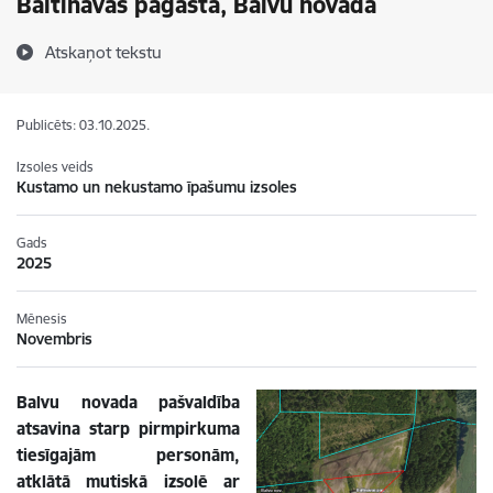
Baltinavas pagastā, Balvu novadā
Atskaņot tekstu
Publicēts: 03.10.2025.
Izsoles veids
Kustamo un nekustamo īpašumu izsoles
Gads
2025
Mēnesis
Novembris
Balvu novada pašvaldība
atsavina starp pirmpirkuma
tiesīgajām personām,
atklātā mutiskā izsolē ar