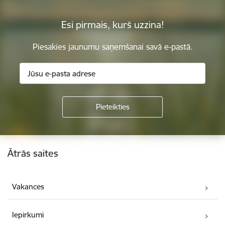
Esi pirmais, kurš uzzina!
Piesakies jaunumu saņemšanai savā e-pastā.
Kājene
Ātrās saites
Vakances
Iepirkumi