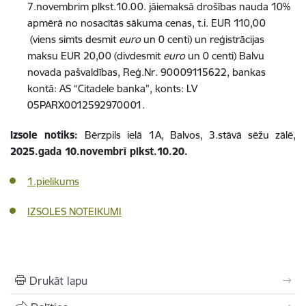
7.novembrim plkst.10.00. jāiemaksā drošības nauda 10%
apmērā no nosacītās sākuma cenas, t.i. EUR 110,00
(viens simts desmit
euro
un 0 centi) un reģistrācijas
maksu EUR 20,00 (divdesmit
euro
un 0 centi) Balvu
novada pašvaldības, Reģ.Nr. 90009115622, bankas
kontā: AS “Citadele banka”, konts: LV
05PARX0012592970001.
Izsole notiks:
Bērzpils ielā 1A, Balvos, 3.stāvā sēžu zālē,
2025.gada 10.novembrī plkst.10.20.
1.pielikums
IZSOLES NOTEIKUMI
Drukāt lapu