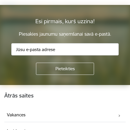
Esi pirmais, kurš uzzina!
Piesakies jaunumu saņemšanai savā e-pastā.
Kājene
Ātrās saites
Vakances