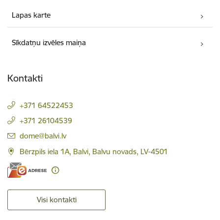
Lapas karte
Sīkdatņu izvēles maiņa
Kontakti
+371 64522453
+371 26104539
E-pasts:
dome@balvi.lv
Bērzpils iela 1A, Balvi, Balvu novads, LV-4501
Visi kontakti