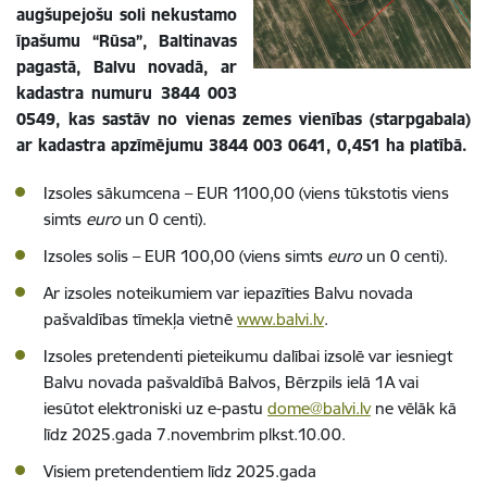
augšupejošu soli nekustamo
īpašumu “Rūsa”, Baltinavas
pagastā, Balvu novadā, ar
kadastra numuru 3844 003
0549, kas sastāv no vienas zemes vienības (starpgabala)
ar kadastra apzīmējumu 3844 003 0641, 0,451 ha platībā.
Izsoles sākumcena – EUR 1100,00 (viens tūkstotis viens
simts
euro
un 0 centi).
Izsoles solis – EUR 100,00 (viens simts
euro
un 0 centi).
Ar izsoles noteikumiem var iepazīties Balvu novada
pašvaldības tīmekļa vietnē
www.balvi.lv
.
Izsoles pretendenti pieteikumu dalībai izsolē var iesniegt
Balvu novada pašvaldībā Balvos, Bērzpils ielā 1A vai
iesūtot elektroniski uz e-pastu
dome@balvi.lv
ne vēlāk kā
līdz 2025.gada 7.novembrim plkst.10.00.
Visiem pretendentiem līdz 2025.gada