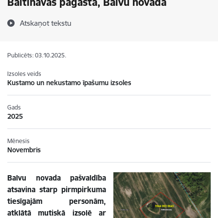
Baltinavas pagastā, Balvu novadā
Atskaņot tekstu
Publicēts: 03.10.2025.
Izsoles veids
Kustamo un nekustamo īpašumu izsoles
Gads
2025
Mēnesis
Novembris
Balvu novada pašvaldība
atsavina starp pirmpirkuma
tiesīgajām personām,
atklātā mutiskā izsolē ar