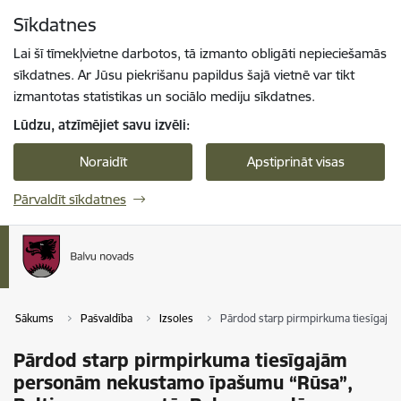
Pāriet uz lapas saturu
Sīkdatnes
Spied
lai meklētu
Enter
Lai šī tīmekļvietne darbotos, tā izmanto obligāti nepieciešamās
sīkdatnes. Ar Jūsu piekrišanu papildus šajā vietnē var tikt
izmantotas statistikas un sociālo mediju sīkdatnes.
Lūdzu, atzīmējiet savu izvēli:
Noraidīt
Apstiprināt visas
Pārvaldīt sīkdatnes
Sākums
Pašvaldība
Izsoles
Pārdod starp pirmpirkuma tiesīgajā
Pārdod starp pirmpirkuma tiesīgajām
personām nekustamo īpašumu “Rūsa”,