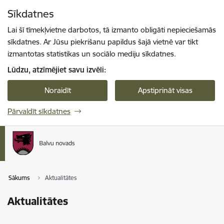
Pāriet uz lapas saturu
Sīkdatnes
Spied
lai meklētu
Enter
Lai šī tīmekļvietne darbotos, tā izmanto obligāti nepieciešamās
sīkdatnes. Ar Jūsu piekrišanu papildus šajā vietnē var tikt
izmantotas statistikas un sociālo mediju sīkdatnes.
Lūdzu, atzīmējiet savu izvēli:
Noraidīt
Apstiprināt visas
Pārvaldīt sīkdatnes
Sākums
Aktualitātes
Aktualitātes