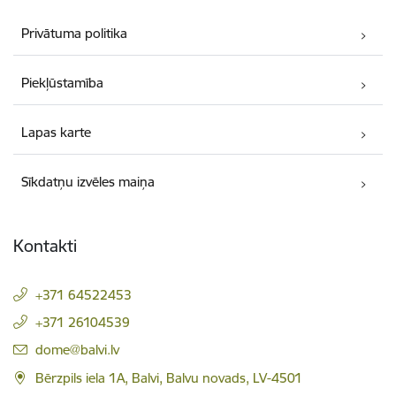
Privātuma politika
Piekļūstamība
Lapas karte
Sīkdatņu izvēles maiņa
Kontakti
+371 64522453
+371 26104539
E-pasts:
dome@balvi.lv
Bērzpils iela 1A, Balvi, Balvu novads, LV-4501