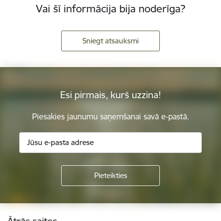
Vai šī informācija bija noderīga?
Sniegt atsauksmi
Esi pirmais, kurš uzzina!
Piesakies jaunumu saņemšanai savā e-pastā.
Kājene
Ātrās saites