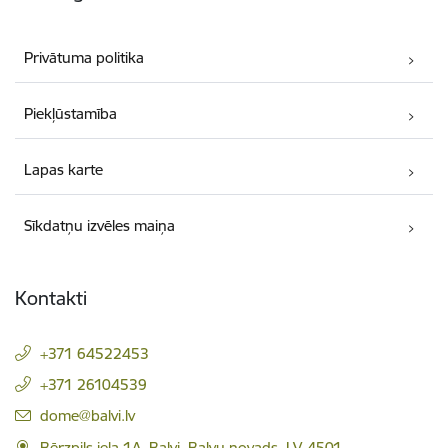
Privātuma politika
Piekļūstamība
Lapas karte
Sīkdatņu izvēles maiņa
Kontakti
+371 64522453
+371 26104539
E-pasts:
dome@balvi.lv
Bērzpils iela 1A, Balvi, Balvu novads, LV-4501