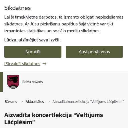
Pāriet uz lapas saturu
Sīkdatnes
Spied
lai meklētu
Enter
Lai šī tīmekļvietne darbotos, tā izmanto obligāti nepieciešamās
sīkdatnes. Ar Jūsu piekrišanu papildus šajā vietnē var tikt
izmantotas statistikas un sociālo mediju sīkdatnes.
Lūdzu, atzīmējiet savu izvēli:
Noraidīt
Apstiprināt visas
Pārvaldīt sīkdatnes
Sākums
Aktualitātes
Aizvadīta koncertlekcija “Veltījums Lāčplēsim”
Aizvadīta koncertlekcija “Veltījums
Lāčplēsim”