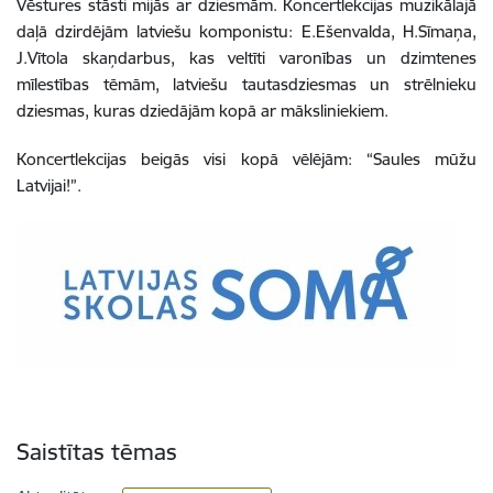
Vēstures stāsti mijās ar dziesmām.
Koncertlekcijas
muzikālajā
daļā dzirdējām latviešu komponistu: E.Ešenvalda, H.Sīmaņa,
J.Vītola skaņdarbus, kas veltīti varonības un dzimtenes
mīlestības tēmām, latviešu tautasdziesmas un strēlnieku
dziesmas, kuras dziedājām kopā ar māksliniekiem.
Koncertlekcijas beigās visi kopā vēlējām: “Saules mūžu
Latvijai!”.
Saistītas tēmas