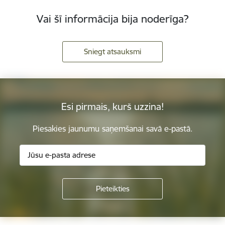
Vai šī informācija bija noderīga?
Sniegt atsauksmi
Esi pirmais, kurš uzzina!
Piesakies jaunumu saņemšanai savā e-pastā.
Kājene