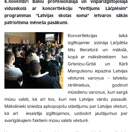
6.novembrī Balvu profesionālajā un vispārizglītojošajā
vidusskolā ar koncertlekciju “Veltījums Lāčplēsim”
programmas “Latvijas skolas soma” ietvaros sākās
patriotisma mēneša pasākumi.
Koncertlekcijas laikā
izglītojamie
izzināja Lāčplēša
tēlu literatūrā un mākslā,
kopā ar māksliniekiem
Ivo
Grīsniņu-Grīsli un
Kārli
Mangulsonu
iepazina Latvijas
vēstures varoņus – latviešu
strēlniekus, godinot
mūsdienu varoņus, kuri sargā
mūsu valsti, kā arī tos, kuri nes Latvijas vārdu pasaulē.
Mākslinieki sniedza apkopojošu stāstījumu par Latvijas vēsturi,
kā arī iesaistīja izglītojamos, uzdodot jautājumus par
svarīgākajiem faktiem mūsu valsts vēsturē.