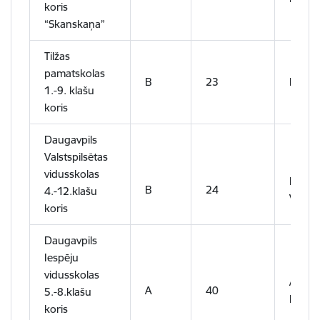
koris
“Skanskaņa”
Tilžas
pamatskolas
B
23
Linda 
1.-9. klašu
koris
Daugavpils
Valstspilsētas
vidusskolas
Pjotrs
B
24
4.-12.klašu
Veļičk
koris
Daugavpils
Iespēju
vidusskolas
Anžell
A
40
5.-8.klašu
Pecevi
koris