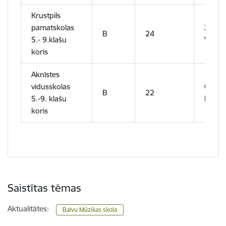
Krustpils
pamatskolas
Zaļina
B
24
5.- 9.klašu
Višņa
koris
Aknīstes
vidusskolas
Gunta
B
22
5.-9. klašu
Radzo
koris
Saistītas tēmas
Aktualitātes:
Balvu Mūzikas skola