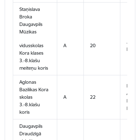
Staņislava
Broka
Daugavpils
Mūzikas
Jolant
vidusskolas
A
20
Borei
Kora klases
3.-8.klašu
meiteņu koris
Aglonas
Inga
Bazilikas Kora
Agloni
skolas
A
22
Ieva
3.-8.klašu
Lazdā
koris
Daugavpils
Draudzīgā