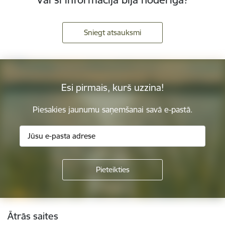
Sniegt atsauksmi
Esi pirmais, kurš uzzina!
Piesakies jaunumu saņemšanai savā e-pastā.
Kājene
Ātrās saites