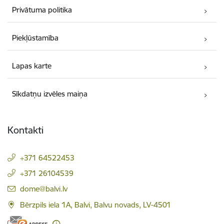
Privātuma politika
Piekļūstamība
Lapas karte
Sīkdatņu izvēles maiņa
Kontakti
+371 64522453
+371 26104539
E-pasts:
dome@balvi.lv
Bērzpils iela 1A, Balvi, Balvu novads, LV-4501