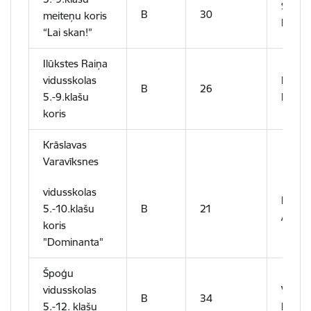
Santa
B
30
meiteņu koris
Kaspa
“Lai skan!”
Ilūkstes Raiņa
vidusskolas
Daiga
B
26
5.-9.klašu
Marti
koris
Krāslavas
Varavīksnes
vidusskolas
Rita
5.-10.klašu
B
21
Andre
koris
"Dominanta"
Špoģu
vidusskolas
Valērij
B
34
5.-12. klašu
Pogod