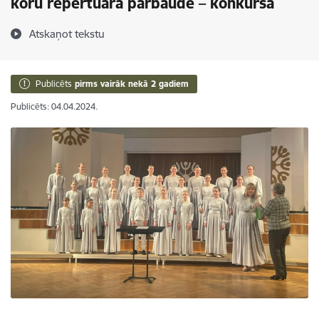
koru repertuāra pārbaudē – konkursā
Atskaņot tekstu
Publicēts
pirms vairāk nekā 2 gadiem
Publicēts: 04.04.2024.