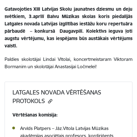
Gatavojoties XIII Latvijas Skolu jaunatnes dziesmu un deju
svētkiem, 3.aprīlī Balvu Mūzikas skolas koris piedalījās
Latgales novada Latvijas izglītības iestāžu koru repertuāra
pārbaudē – konkursā Daugavpilī.
Kolektīvs ieguva ļoti
augstu vērtējumu, kas iespējams būs austākais vērtējums
valstī.
Paldies skolotājai Lindai Vītolai, koncertmeistaram Viktoram
Bormanim un skolotājai Anastasijai Ločmelei!
LATGALES NOVADA VĒRTĒŠANAS
PROTOKOLS
Vērtēšanas komisija:
Arvīds Platpers – Jāz.Vītola Latvijas Mūzikas
akadēmijas asociētais profesors, kordiriģents