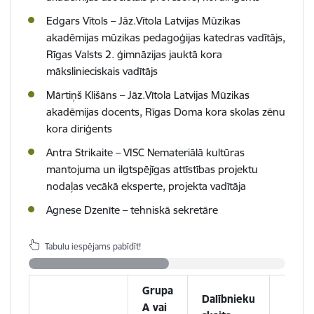
Edgars
Vītols
–
Jāz.Vītola
Latvijas
Mūzikas
akadēmijas mūzikas pedagoģijas katedras vadītājs,
Rīgas Valsts 2. ģimnāzijas jauktā kora
mākslinieciskais vadītājs
Mārtiņš Klišāns – Jāz.Vītola Latvijas Mūzikas
akadēmijas docents, Rīgas Doma kora skolas zēnu
kora diriģents
Antra Strikaite – VISC Nemateriālā kultūras
mantojuma un ilgtspējīgas attīstības projektu
nodaļas vecākā eksperte, projekta vadītāja
Agnese Dzenīte – tehniskā sekretāre
Tabulu iespējams pabīdīt!
Grupa
Dalībnieku
A vai