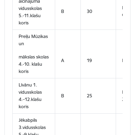
aicinājuma
Lilija
vidusskolas
B
30
Grako
5.-11.klašu
koris
Preiļu Mūzikas
un
mākslas skolas
A
19
Ilze V
4.-10. klašu
koris
Līvānu 1.
vidusskolas
Liliāna
B
25
4.–12.klašu
Zarān
koris
Jēkabpils
3.vidusskolas
5.-9.klašu