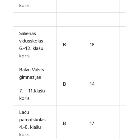
koris
Salienas
vidusskolas
Oksan
B
18
6.-12. klašu
Klima
koris
Balvu Valsts
ģimnāzijas
Karīna
B
14
Roma
7. – 11.klašu
koris
Lāču
pamatskolas
Anasta
B
17
4.-8. klašu
Lukaš
koris