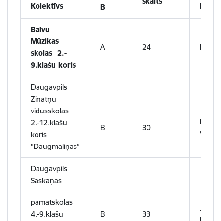
skaits
Kolektīvs
Diriģe
B
Balvu
Mūzikas
A
24
Linda 
skolas 2.-
9.klašu koris
Daugavpils
Zinātņu
vidusskolas
Marut
2.-12.klašu
B
30
Veļičk
koris
“Daugmaliņas”
Daugavpils
Saskaņas
pamatskolas
Jolant
4.-9.klašu
B
33
Borei