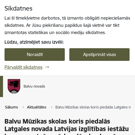
Pāriet uz lapas saturu
Sīkdatnes
Spied
lai meklētu
Enter
Lai šī tīmekļvietne darbotos, tā izmanto obligāti nepieciešamās
sīkdatnes. Ar Jūsu piekrišanu papildus šajā vietnē var tikt
izmantotas statistikas un sociālo mediju sīkdatnes.
Lūdzu, atzīmējiet savu izvēli:
Noraidīt
Apstiprināt visas
Pārvaldīt sīkdatnes
Sākums
Aktualitātes
Balvu Mūzikas skolas koris piedalās Latgales nov
Balvu Mūzikas skolas koris piedalās
Latgales novada Latvijas izglītības iestāžu