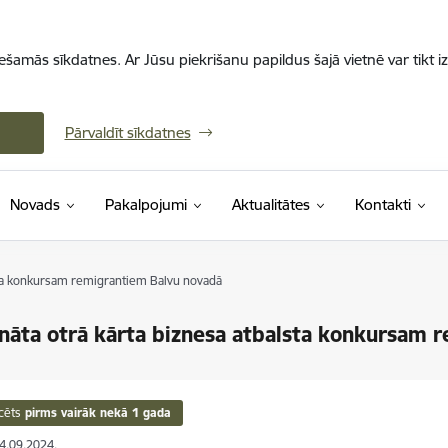
iešamās sīkdatnes. Ar Jūsu piekrišanu papildus šajā vietnē var tikt i
Pārvaldīt sīkdatnes
Novads
Pakalpojumi
Aktualitātes
Kontakti
lsta konkursam remigrantiem Balvu novadā
ināta otrā kārta biznesa atbalsta konkursam
cēts
pirms vairāk nekā 1 gada
04.09.2024.