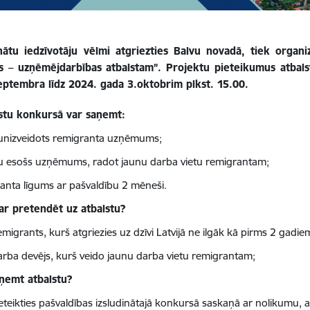
inātu iedzīvotāju vēlmi atgriezties Balvu novadā, tiek organi
 – uzņēmējdarbības atbalstam”. Projektu pieteikumus atbals
eptembra līdz 2024. gada 3.oktobrim plkst. 15.00.
lstu konkursā var saņemt:
unizveidots remigranta uzņēmums;
u esošs uzņēmums, radot jaunu darba vietu remigrantam;
anta līgums ar pašvaldību 2 mēneši.
ar pretendēt uz atbalstu?
migrants, kurš atgriezies uz dzīvi Latvijā ne ilgāk kā pirms 2 gadie
rba devējs, kurš veido jaunu darba vietu remigrantam;
ņemt atbalstu?
eteikties pašvaldības izsludinātajā konkursā saskaņā ar nolikumu, 