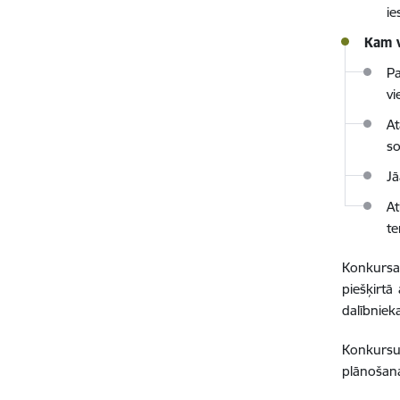
ie
Kam v
Pa
vi
At
so
Jā
At
te
Konkursa
piešķirtā
dalībniek
Konkursu 
plānošana