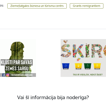
es:
Ziemeļlatgales biznesa un tūrisma centrs
Grants remigrantiem
Vai šī informācija bija noderīga?