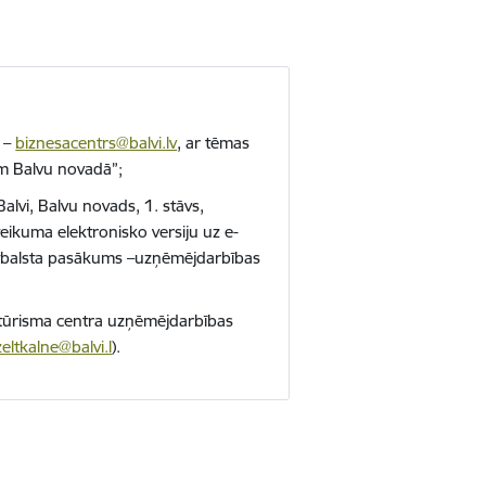
i –
biznesacentrs@balvi.lv
, ar tēmas
m Balvu novadā”;
alvi, Balvu novads, 1. stāvs,
eikuma elektronisko versiju uz e-
atbalsta pasākums –uzņēmējdarbības
 tūrisma centra uzņēmējdarbības
zeltkalne@balvi.l
).