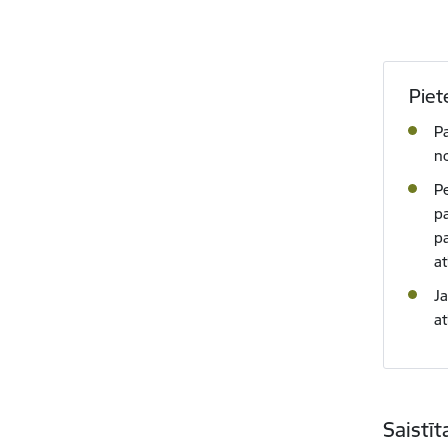
Piet
Pa
n
Pe
pa
p
a
J
at
Saistī