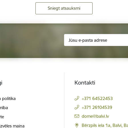
Sniegt atsauksmi
i
Kontakti
 politika
+371 64522453
+371 26104539
mība
E-pasts:
dome@balvi.lv
te
Bērzpils iela 1a, Balvi, B
izvēles maiņa