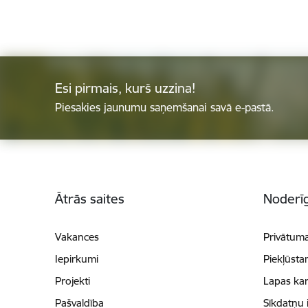
Esi pirmais, kurš uzzina!
Piesakies jaunumu saņemšanai savā e-pastā.
Kājene
Ātrās saites
Noderīg
Vakances
Privātuma
Iepirkumi
Piekļūsta
Projekti
Lapas kar
Pašvaldība
Sīkdatņu 