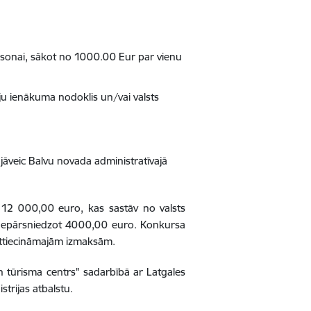
rsonai, sākot no 1000.00 Eur par vienu
ju ienākuma nodoklis un/vai valsts
āveic Balvu novada administratīvajā
 12 000,00 euro, kas sastāv no valsts
, nepārsniedzot 4000,00 euro. Konkursa
attiecināmajām izmaksām.
n tūrisma centrs" sadarbībā ar Latgales
strijas atbalstu.