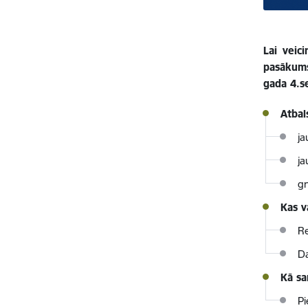
Lai veic
pasākums
gada 4.s
Atba
ja
ja
gr
Kas v
Re
Da
Kā sa
Pi