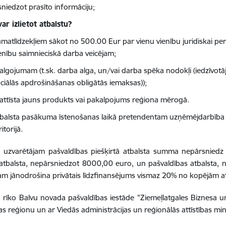
sniedzot prasīto informāciju;
ar izlietot atbalstu?
matlīdzekļiem sākot no 500.00 Eur par vienu vienību juridiskai pe
enību saimnieciskā darba veicējam;
algojumam (t.sk. darba alga, un/vai darba spēka nodokļi (iedzīvotā
ciālās apdrošināšanas obligātās iemaksas));
attīsta jauns produkts vai pakalpojums reģiona mērogā.
balsta pasākuma īstenošanas laikā pretendentam uzņēmējdarbība j
ritorijā.
 uzvarētājam pašvaldības piešķirtā atbalsta summa nepārsniedz
 atbalsta, nepārsniedzot 8000,00 euro, un pašvaldības atbalsta
am jānodrošina privātais līdzfinansējums vismaz 20% no kopējām 
rīko Balvu novada pašvaldības iestāde "Ziemeļlatgales Biznesa u
s reģionu un ar Viedās administrācijas un reģionālās attīstības mini