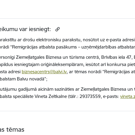
eikumu var iesniegt:
rakstītu ar drošu elektronisku parakstu, nosūtot uz e-pasta adres
orādi “Remigrācijas atbalsta pasākums – uzņēmējdarbības atbalsta
rsonīgi Ziemeļlatgales Biznesa un tūrisma centrā, Brīvības iela 47, B
pildus iesniegtajam oriģināleksemplāram, iesūtot arī konkursa piet
asta adresi
biznesacentrs@balvi.lv
, ar tēmas norādi “Remigrācijas 
tbalstam Balvu novadā”;
autājumu gadījumā aicinām sazināties ar Ziemeļlatgales Biznesa un
balsta speciāliste Vineta Zeltkalne (tālr.: 29373559, e-pasts:
vineta.
tas tēmas