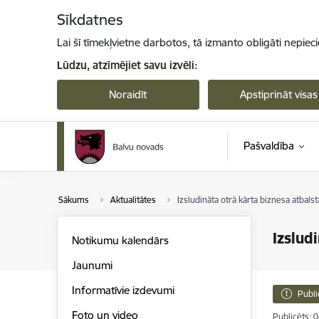
Pāriet uz lapas saturu
Sīkdatnes
Lai šī tīmekļvietne darbotos, tā izmanto obligāti nepiec
Lūdzu, atzīmējiet savu izvēli:
Noraidīt
Apstiprināt visas
Pašvaldība
Sākums
Aktualitātes
Izsludināta otrā kārta biznesa atba
Izslud
Notikumu kalendārs
Jaunumi
Informatīvie izdevumi
Publi
Foto un video
Publicēts: 