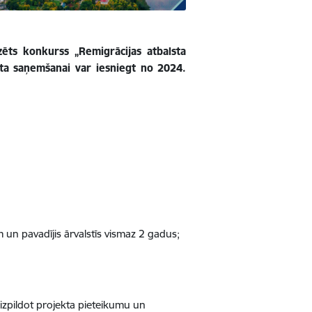
zēts konkurss „Remigrācijas atbalsta
ta saņemšanai var iesniegt no 2024.
m un pavadījis ārvalstīs vismaz 2 gadus;
aizpildot projekta pieteikumu un