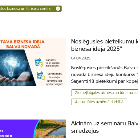
ales biznesa un tūrisma centrs
Noslēgusies pieteikumu 
biznesa ideja 2025”
04.04.2025.
Noslēgusies pieteikšanās Balvu
novada biznesa ideju konkurss “
Saņemti 18 pieteikumi par kopē
Ziemeļlatgales biznesa un tūrisma ce
Aktualitātes uzņēmējdarbībā
Aicinām uz semināru Bal
sniedzējus