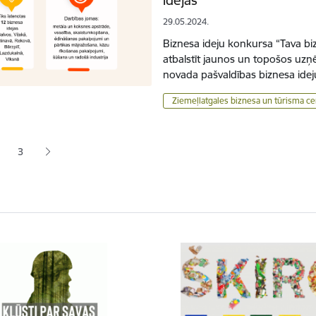
29.05.2024.
Biznesa ideju konkursa “Tava bi
atbalstīt jaunos un topošos uzņ
novada pašvaldības biznesa ide
Ziemeļlatgales biznesa un tūrisma ce
ana
3
jā lapa
pa
Lapa