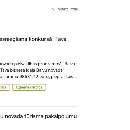
Notīrīt filtrus
iesniegšana konkursā “Tava
 novada pašvaldības programmā “Balvu
Tava biznesa ideja Balvu novadā”.
jo summu 98631,12 euro, pieprasītais…
ntrs
Uzņēmējdarbība
vu novada tūrisma pakalpojumu