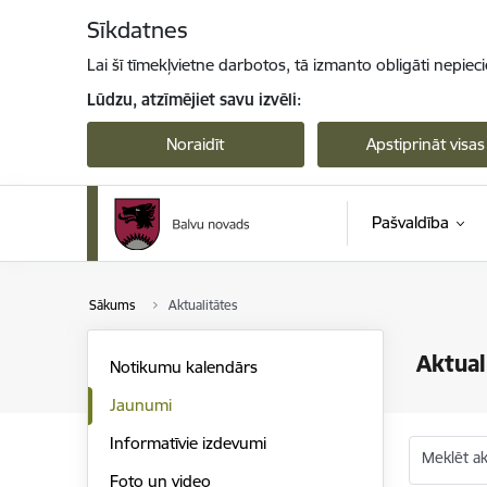
Pāriet uz lapas saturu
Sīkdatnes
Lai šī tīmekļvietne darbotos, tā izmanto obligāti nepiec
Lūdzu, atzīmējiet savu izvēli:
Noraidīt
Apstiprināt visas
Pašvaldība
Sākums
Aktualitātes
Aktual
Notikumu kalendārs
Jaunumi
Informatīvie izdevumi
Meklēt akt
Foto un video