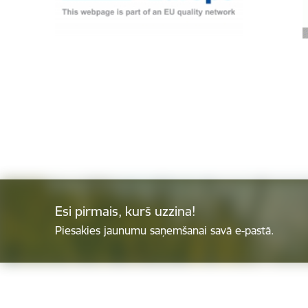
Esi pirmais, kurš uzzina!
Piesakies jaunumu saņemšanai savā e-pastā.
Kājene