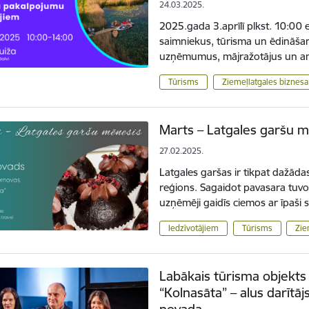
24.03.2025.
2025.gada 3.aprīlī plkst. 10:00
saimniekus, tūrisma un ēdināša
uzņēmumus, mājražotājus un a
Tūrisms
Ziemeļlatgales biznesa
Marts – Latgales garšu 
27.02.2025.
Latgales garšas ir tikpat dažādas
reģions. Sagaidot pavasara tuvo
uzņēmēji gaidīs ciemos ar īpaš
Iedzīvotājiem
Tūrisms
Zie
Labākais tūrisma objekts 
“Kolnasāta” – alus darītāj
novada