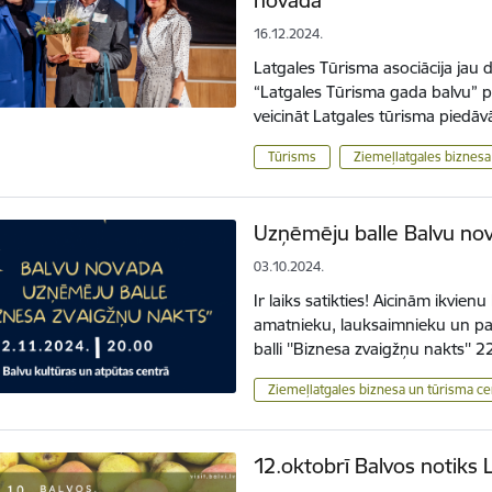
16.12.2024.
Latgales Tūrisma asociācija jau 
“Latgales Tūrisma gada balvu” p
veicināt Latgales tūrisma piedā
Tūrisms
Ziemeļlatgales biznesa
Uzņēmēju balle Balvu nova
03.10.2024.
Ir laiks satikties! Aicinām ikvi
amatnieku, lauksaimnieku un p
balli ''Biznesa zvaigžņu nakts''
Ziemeļlatgales biznesa un tūrisma ce
12.oktobrī Balvos notiks 