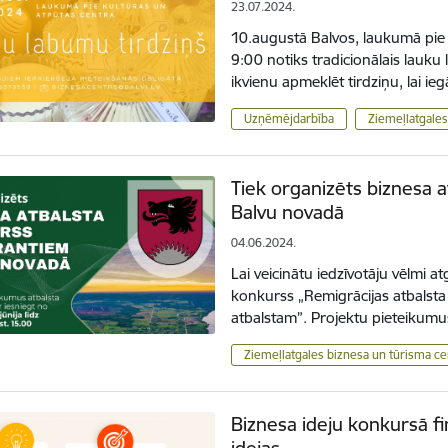
23.07.2024.
10.augustā Balvos, laukumā pie 
9:00 notiks tradicionālais lauku 
ikvienu apmeklēt tirdziņu, lai 
Uzņēmējdarbība
Ziemeļlatgales
Tiek organizēts biznesa 
Balvu novadā
04.06.2024.
Lai veicinātu iedzīvotāju vēlmi a
konkurss „Remigrācijas atbalst
atbalstam”. Projektu pieteikumu
Ziemeļlatgales biznesa un tūrisma ce
Biznesa ideju konkursā 
idejas