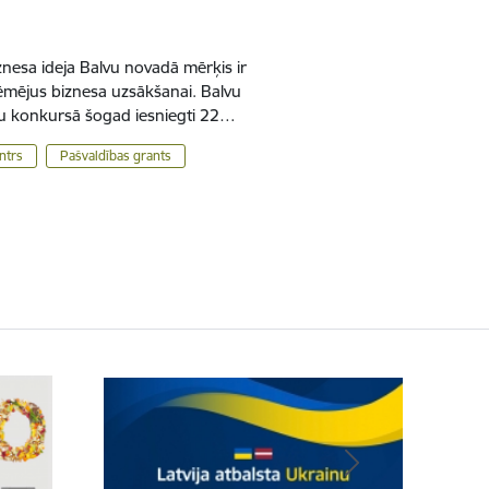
znesa ideja Balvu novadā mērķis ir
ēmējus biznesa uzsākšanai. Balvu
ju konkursā šogad iesniegti 22…
ntrs
Pašvaldības grants