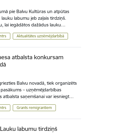
kumā pie Balvu Kultūras un atpūtas
s lauku labumu jeb zaļais tirdziņš.
ņu, lai iegādātos dažādus lauku…
ntrs
Aktualitātes uzņēmējdarbībā
iznesa atbalsta konkursam
adā
tgriezties Balvu novadā, tiek organizēts
a pasākums – uzņēmējdarbības
s atbalsta saņemšanai var iesniegt…
ntrs
Grants remigrantiem
 Lauku labumu tirdziņš