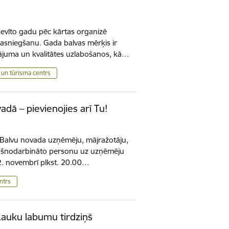
devīto gadu pēc kārtas organizē
asniegšanu. Gada balvas mērķis ir
vājuma un kvalitātes uzlabošanos, kā…
 un tūrisma centrs
dā – pievienojies arī Tu!
enu Balvu novada uzņēmēju, mājražotāju,
ašnodarbināto personu uz uzņēmēju
 22. novembrī plkst. 20.00…
ntrs
Lauku labumu tirdziņš