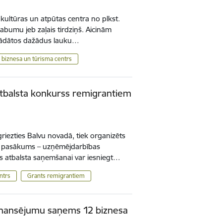
kultūras un atpūtas centra no plkst.
labumu jeb zaļais tirdziņš. Aicinām
iegādātos dažādus lauku…
 biznesa un tūrisma centrs
atbalsta konkurss remigrantiem
tgriezties Balvu novadā, tiek organizēts
a pasākums – uzņēmējdarbības
s atbalsta saņemšanai var iesniegt…
ntrs
Grants remigrantiem
finansējumu saņems 12 biznesa