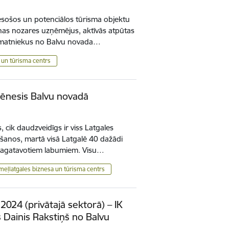
 esošos un potenciālos tūrisma objektu
nas nozares uzņēmējus, aktīvās atpūtas
matniekus no Balvu novada…
 un tūrisma centrs
mēnesis Balvu novadā
, cik daudzveidīgs ir viss Latgales
šanos, martā visā Latgalē 40 dažādi
i sagatavotiem labumiem. Visu…
meļlatgales biznesa un tūrisma centrs
2024 (privātajā sektorā) – IK
s Dainis Rakstiņš no Balvu