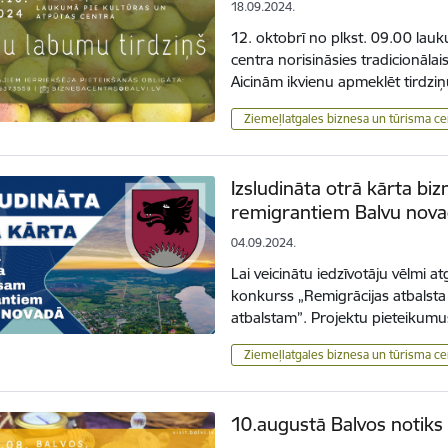
18.09.2024.
12. oktobrī no plkst. 09.00 lau
centra norisināsies tradicionālai
Aicinām ikvienu apmeklēt tirdzi
Ziemeļlatgales biznesa un tūrisma ce
Izsludināta otrā kārta b
remigrantiem Balvu nov
04.09.2024.
Lai veicinātu iedzīvotāju vēlmi a
konkurss „Remigrācijas atbalst
atbalstam”. Projektu pieteikumu
Ziemeļlatgales biznesa un tūrisma ce
10.augustā Balvos notiks